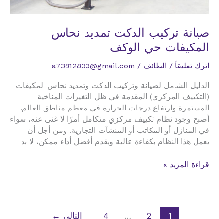
صيانة تركيب الدكت تمديد نحاس
المكيفات حي الوكف
اترك تعليقاً
/
الطائف
/
a73812833@gmail.com
الدليل الشامل لصيانة وتركيب الدكت وتمديد نحاس المكيفات
(التكييف المركزي) المقدمة في ظل التغيرات المناخية
المستمرة وارتفاع درجات الحرارة في معظم مناطق العالم،
أصبح وجود نظام تكييف مركزي متكامل أمرًا لا غنى عنه، سواء
في المنازل أو المكاتب أو المنشآت التجارية. ومن أجل أن
يعمل هذا النظام بكفاءة عالية ويقدم أفضل أداء ممكن، لا بد
صيانة
قراءة المزيد »
تركيب
الدكت
تمديد
نحاس
1
2
…
4
التالي
←