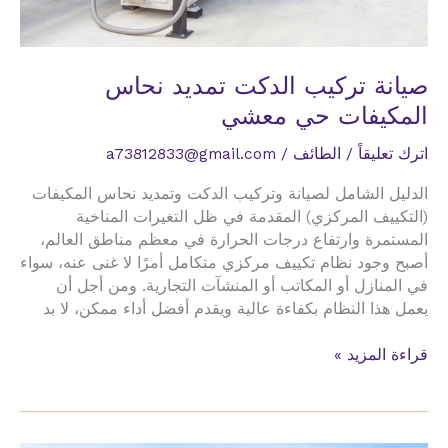
صيانة تركيب الدكت تمديد نحاس
المكيفات حي معشي
اترك تعليقاً
/
الطائف
/
a73812833@gmail.com
الدليل الشامل لصيانة وتركيب الدكت وتمديد نحاس المكيفات
(التكييف المركزي) المقدمة في ظل التغيرات المناخية
المستمرة وارتفاع درجات الحرارة في معظم مناطق العالم،
أصبح وجود نظام تكييف مركزي متكامل أمرًا لا غنى عنه، سواء
في المنازل أو المكاتب أو المنشآت التجارية. ومن أجل أن
يعمل هذا النظام بكفاءة عالية ويقدم أفضل أداء ممكن، لا بد
صيانة
قراءة المزيد »
تركيب
الدكت
تمديد
نحاس