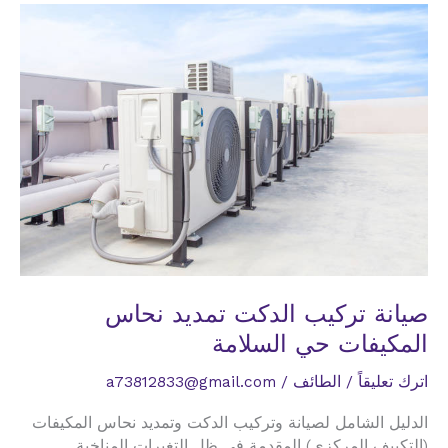
نحاس
المكيفات
حي
شبرا
صيانة تركيب الدكت تمديد نحاس
المكيفات حي السلامة
اترك تعليقاً
/
الطائف
/
a73812833@gmail.com
الدليل الشامل لصيانة وتركيب الدكت وتمديد نحاس المكيفات
(التكييف المركزي) المقدمة في ظل التغيرات المناخية