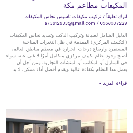
المكيفات مطاعم مكة
اترك تعليقاً
/
تركيب مكيفات تاسيس نحاس المكيفات
a73812833@gmail.com
/
0568007229
الدليل الشامل لصيانة وتركيب الدكت وتمديد نحاس المكيفات
(التكييف المركزي) المقدمة في ظل التغيرات المناخية
المستمرة وارتفاع درجات الحرارة في معظم مناطق العالم،
أصبح وجود نظام تكييف مركزي متكامل أمرًا لا غنى عنه، سواء
في المنازل أو المكاتب أو المنشآت التجارية. ومن أجل أن
يعمل هذا النظام بكفاءة عالية ويقدم أفضل أداء ممكن، لا بد
صيانة
قراءة المزيد »
تركيب
الدكت
تمديد
نحاس
المكيفات
مطاعم
مكة