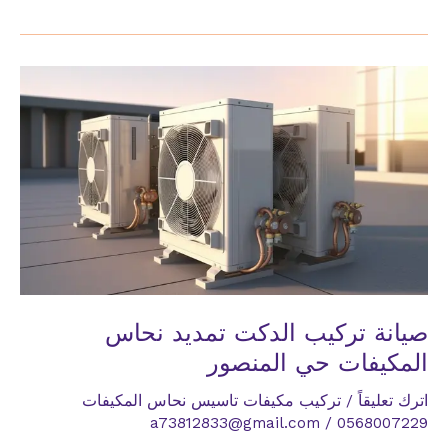
تركيب
الدكت
تمديد
نحاس
المكيفات
حي
الهجلة
صيانة تركيب الدكت تمديد نحاس
المكيفات حي المنصور
اترك تعليقاً
/
تركيب مكيفات تاسيس نحاس المكيفات
a73812833@gmail.com
/
0568007229