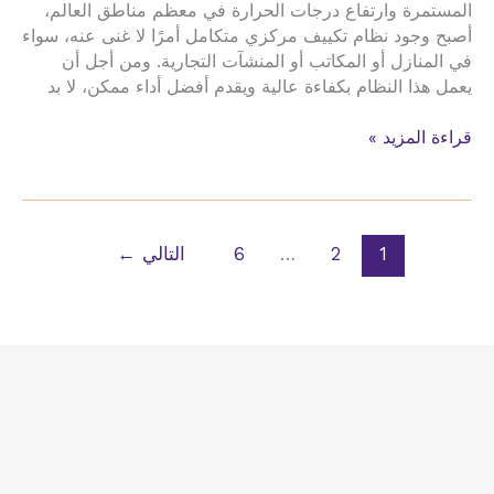
المستمرة وارتفاع درجات الحرارة في معظم مناطق العالم،
أصبح وجود نظام تكييف مركزي متكامل أمرًا لا غنى عنه، سواء
في المنازل أو المكاتب أو المنشآت التجارية. ومن أجل أن
يعمل هذا النظام بكفاءة عالية ويقدم أفضل أداء ممكن، لا بد
صيانة
قراءة المزيد »
تركيب
الدكت
تمديد
نحاس
1
2
…
6
التالي
←
المكيفات
حي
السليمانية