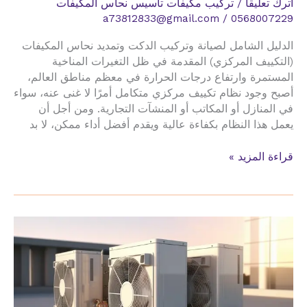
اترك تعليقاً
/
تركيب مكيفات تاسيس نحاس المكيفات
a73812833@gmail.com
/
0568007229
الدليل الشامل لصيانة وتركيب الدكت وتمديد نحاس المكيفات
(التكييف المركزي) المقدمة في ظل التغيرات المناخية
المستمرة وارتفاع درجات الحرارة في معظم مناطق العالم،
أصبح وجود نظام تكييف مركزي متكامل أمرًا لا غنى عنه، سواء
في المنازل أو المكاتب أو المنشآت التجارية. ومن أجل أن
يعمل هذا النظام بكفاءة عالية ويقدم أفضل أداء ممكن، لا بد
صيانة
قراءة المزيد »
تركيب
الدكت
تمديد
نحاس
المكيفات
حي
الطندباوي