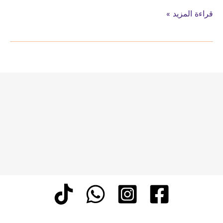
تركيب
قراءة المزيد »
القرميد
والسواتر
والهناجر
في
جدة