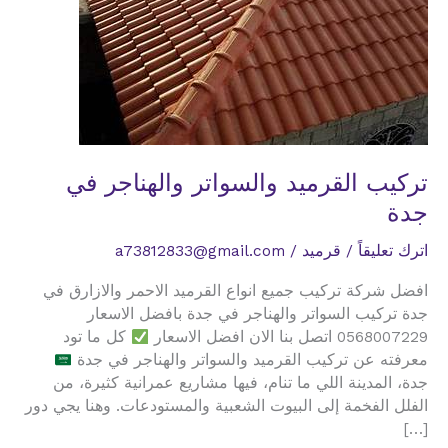
تركيب القرميد والسواتر والهناجر في
جدة
اترك تعليقاً
/
قرميد
/
a73812833@gmail.com
افضل شركة تركيب جميع انواع القرميد الاحمر والازارق في
جدة تركيب السواتر والهناجر في جدة بافضل الاسعار
0568007229 اتصل بنا الان افضل الاسعار
كل ما تود
معرفته عن تركيب القرميد والسواتر والهناجر في جدة
جدة، المدينة اللي ما تنام، فيها مشاريع عمرانية كثيرة، من
الفلل الفخمة إلى البيوت الشعبية والمستودعات. وهنا يجي دور
[…]