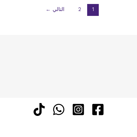
الهواء
1
2
التالي
←
للتكييف
والتهويه