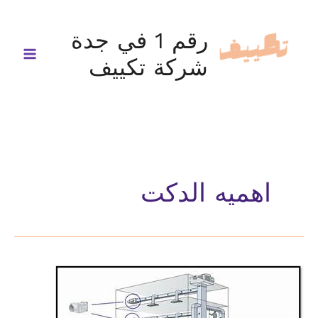
خطي
لى
رقم 1 في جدة
لمحتوى
شركة تكييف
اهميه الدكت