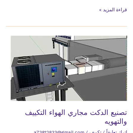
تصنيع
قراءة المزيد »
الدكت
مجاري
الهواء
للتكييف
والتهويه
تركيب
الدكت
تصنيع الدكت مجاري الهواء التكييف
والتهويه
اترك تعليقاً
/
تكييف
/
a73812833@gmail.com