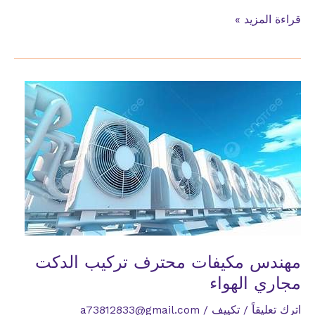
تركيب
قراءة المزيد »
التكييف
المخفي
تركيب
التكييف
البكج
مهندس مكيفات محترف تركيب الدكت
مجاري الهواء
اترك تعليقاً
/
تكييف
/
a73812833@gmail.com