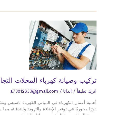
كبلات
واعمال
الترمنيشن
تركيب وصيانة كهرباء المحلات التجار
اترك تعليقاً
/
الداتا
/
a73812833@gmail.com
أهمية أعمال الكهرباء في المباني الكهرباء تاسيس وتش
دورًا محوريًا في توفير الإضاءة والتهوية والتدفئة، 