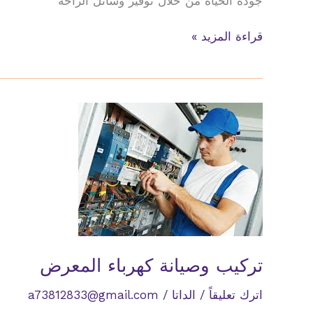
جودة الحياة من خلال توفير وسائل الراحة
تركيب
قراءة المزيد »
وصيانة
كهرباء
المحلات
التجارية
تركيب وصيانة كهرباء المعرض
اترك تعليقاً
/
الداتا
/
a73812833@gmail.com