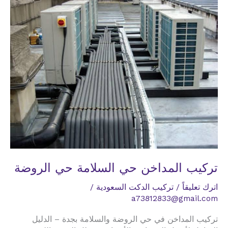
تركيب المداخن حي السلامة حي الروضة
اترك تعليقاً
/
تركيب الدكت السعودية
/
a73812833@gmail.com
تركيب المداخن في حي الروضة والسلامة بجدة – الدليل