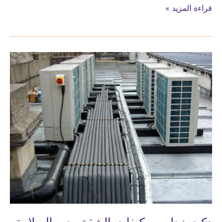
دكت
قراءة المزيد »
نحاس
مكيفات
المولات
حي
السلامة
حي
الروضة