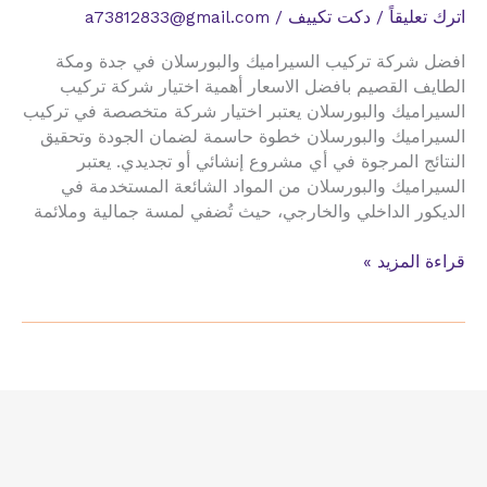
اترك تعليقاً
/
دكت تكييف
/
a73812833@gmail.com
افضل شركة تركيب السيراميك والبورسلان في جدة ومكة
الطايف القصيم بافضل الاسعار أهمية اختيار شركة تركيب
السيراميك والبورسلان يعتبر اختيار شركة متخصصة في تركيب
السيراميك والبورسلان خطوة حاسمة لضمان الجودة وتحقيق
النتائج المرجوة في أي مشروع إنشائي أو تجديدي. يعتبر
السيراميك والبورسلان من المواد الشائعة المستخدمة في
الديكور الداخلي والخارجي، حيث تُضفي لمسة جمالية وملائمة
تركيب
قراءة المزيد »
السيراميك
والبورسلان
في
جدة
0568007229