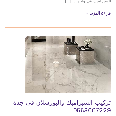
السيراميك في واجهات […]
تركيب
قراءة المزيد »
سيراميك
للاضيات
للوجهات
في
جدة
تركيب السيراميك والبورسلان في جدة
0568007229