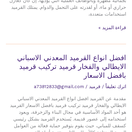
بجمالية مظهره وبالوظائف العملية التي يؤديها، إن كان كعازل
حراري أو ماء، أو لقدرته على التحمل والدوام. يمتلك القرميد
استخدامات متعددة،
الفرق
قراءة المزيد »
بين
القرميد
السعودي
والايطالي
افضل انواع القرميد المعدني الاسباني
والاسباني
الايطالي والفخار قرميد تركيب قرميد
تركيب
بافضل الاسعار
قرميد
اترك تعليقاً
/
قرميد
/
a73812833@gmail.com
مقدمة عن القرميد افضل انواع القرميد المعدني الاسباني
الايطالي والفخار قرميد تركيب قرميد بافضل الاسعار القرميد
هو أحد المواد الأساسية في مجال البناء والزخرفة، ويعود
استخدامه إلى عصور قديمة. يُستخدم القرميد بشكل رئيسي
كسقف للمباني، حيث يقوم بتوفير حماية فعالة من العوامل