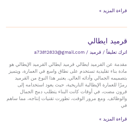
قرميد
قراءة المزيد »
بلاستك
بي
في
سي
قرميد ايطالي
اترك تعليقاً
/
قرميد
/
a73812833@gmail.com
مقدمة عن القرميد ايطالي قرميد ايطالي القرميد الإيطالي هو
مادة بناء تقليدية تستخدم على نطاق واسع في العمارة، ويتميز
بتصميمه الجمالي وأدائه العالي. يعتبر هذا النوع من القرميد
رمزًا للعمارة الإيطالية التاريخية، حيث يعود استخدامه إلى
قرون مضت، في أوقات كانت البناء يتطلب دمج الجمال
والوظائف. ومع مرور الوقت، تطورت تقنيات إنتاجه، مما ساهم
في
قرميد
قراءة المزيد »
ايطالي