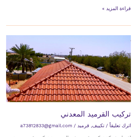
تركيب
قراءة المزيد »
القرميد
والسواتر
والهناجر
في
جدة
تركيب القرميد المعدني
اترك تعليقاً
/
تكييف
,
قرميد
/
a73812833@gmail.com