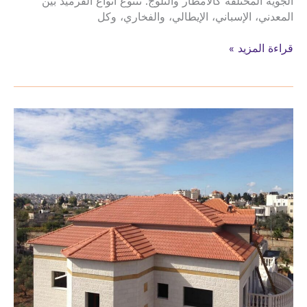
الجوية المختلفة كالأمطار والثلوج. تتنوع أنواع القرميد بين
المعدني، الإسباني، الإيطالي، والفخاري، وكل
افضل
قراءة المزيد »
انواع
القرميد
المعدني
الاسباني
الايطالي
والفخار
قرميد
تركيب
قرميد
بافضل
الاسعار