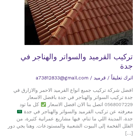
تركيب القرميد والسواتر والهناجر في
جدة
اترك تعليقاً
/
قرميد
/
a73812833@gmail.com
افضل شركة تركيب جميع انواع القرميد الاحمر والازارق في
جدة تركيب السواتر والهناجر في جدة بافضل الاسعار
0568007229 اتصل بنا الان افضل الاسعار
كل ما تود
معرفته عن تركيب القرميد والسواتر والهناجر في جدة
جدة، المدينة اللي ما تنام، فيها مشاريع عمرانية كثيرة، من
الفلل الفخمة إلى البيوت الشعبية والمستودعات. وهنا يجي دور
[…]