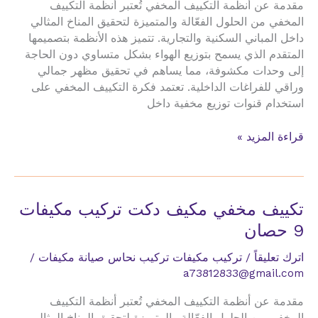
مقدمة عن أنظمة التكييف المخفي تُعتبر أنظمة التكييف
المخفي من الحلول الفعّالة والمتميزة لتحقيق المناخ المثالي
داخل المباني السكنية والتجارية. تتميز هذه الأنظمة بتصميمها
المتقدم الذي يسمح بتوزيع الهواء بشكل متساوي دون الحاجة
إلى وحدات مكشوفة، مما يساهم في تحقيق مظهر جمالي
وراقي للفراغات الداخلية. تعتمد فكرة التكييف المخفي على
استخدام قنوات توزيع مخفية داخل
تكييف
قراءة المزيد »
مخفي
مكيف
دكت
تركيب
تكييف مخفي مكيف دكت تركيب مكيفات
مكيفات
9 حصان
10
طن
اترك تعليقاً
/
تركيب مكيفات تركيب نحاس صيانة مكيفات
/
a73812833@gmail.com
مقدمة عن أنظمة التكييف المخفي تُعتبر أنظمة التكييف