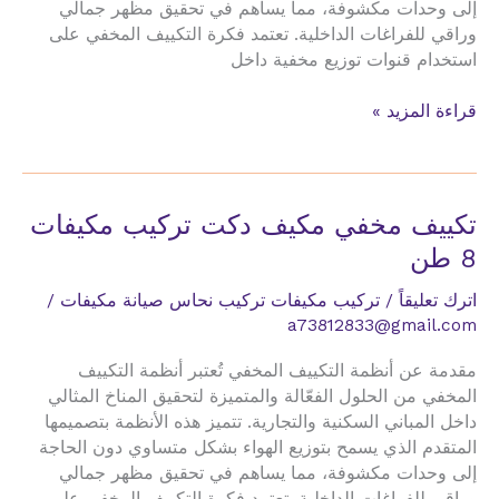
إلى وحدات مكشوفة، مما يساهم في تحقيق مظهر جمالي
وراقي للفراغات الداخلية. تعتمد فكرة التكييف المخفي على
استخدام قنوات توزيع مخفية داخل
تكييف
قراءة المزيد »
مخفي
مكيف
دكت
تركيب
تكييف مخفي مكيف دكت تركيب مكيفات
مكيفات
8 طن
8
حصان
اترك تعليقاً
/
تركيب مكيفات تركيب نحاس صيانة مكيفات
/
a73812833@gmail.com
مقدمة عن أنظمة التكييف المخفي تُعتبر أنظمة التكييف
المخفي من الحلول الفعّالة والمتميزة لتحقيق المناخ المثالي
داخل المباني السكنية والتجارية. تتميز هذه الأنظمة بتصميمها
المتقدم الذي يسمح بتوزيع الهواء بشكل متساوي دون الحاجة
إلى وحدات مكشوفة، مما يساهم في تحقيق مظهر جمالي
وراقي للفراغات الداخلية. تعتمد فكرة التكييف المخفي على