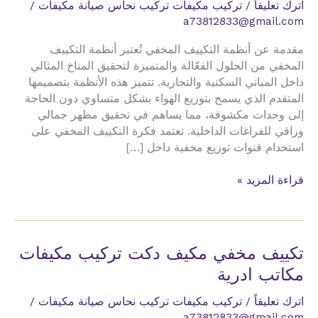
اترك تعليقاً
/
تركيب مكيفات تركيب نحاس صيانة مكيفات
/
a73812833@gmail.com
مقدمة عن أنظمة التكييف المخفي تُعتبر أنظمة التكييف
المخفي من الحلول الفعّالة والمتميزة لتحقيق المناخ المثالي
داخل المباني السكنية والتجارية. تتميز هذه الأنظمة بتصميمها
المتقدم الذي يسمح بتوزيع الهواء بشكل متساوي دون الحاجة
إلى وحدات مكشوفة، مما يساهم في تحقيق مظهر جمالي
وراقي للفراغات الداخلية. تعتمد فكرة التكييف المخفي على
استخدام قنوات توزيع مخفية داخل […]
تكييف
قراءة المزيد »
مخفي
مكيف
دكت
تركيب
تكييف مخفي مكيف دكت تركيب مكيفات
مكيفات
مكاتب ادرية
جيم
اترك تعليقاً
/
تركيب مكيفات تركيب نحاس صيانة مكيفات
/
a73812833@gmail.com