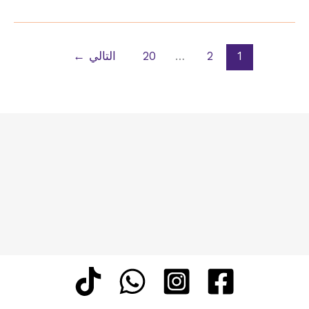
مكيف
دكت
تركيب
1
2
…
20
التالي
←
مكيفات
6
حصان