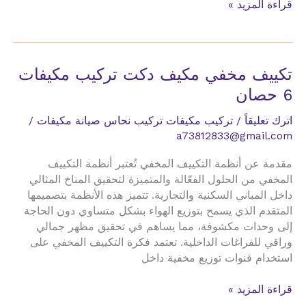
تكييف
قراءة المزيد »
مخفي
مكيف
دكت
تركيب
تكييف مخفي مكيف دكت تركيب مكيفات
مكيفات
6 حصان
7طن
اترك تعليقاً
/
تركيب مكيفات تركيب نحاس صيانة مكيفات
/
a73812833@gmail.com
مقدمة عن أنظمة التكييف المخفي تُعتبر أنظمة التكييف
المخفي من الحلول الفعّالة والمتميزة لتحقيق المناخ المثالي
داخل المباني السكنية والتجارية. تتميز هذه الأنظمة بتصميمها
المتقدم الذي يسمح بتوزيع الهواء بشكل متساوي دون الحاجة
إلى وحدات مكشوفة، مما يساهم في تحقيق مظهر جمالي
وراقي للفراغات الداخلية. تعتمد فكرة التكييف المخفي على
استخدام قنوات توزيع مخفية داخل
تكييف
قراءة المزيد »
مخفي