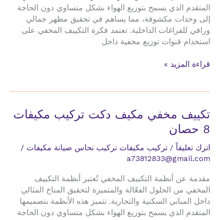
المتقدم الذي يسمح بتوزيع الهواء بشكل متساوي دون الحاجة
إلى وحدات مكشوفة، مما يساهم في تحقيق مظهر جمالي
وراقي للفراغات الداخلية. تعتمد فكرة التكييف المخفي على
استخدام قنوات توزيع مخفية داخل
تكييف
قراءة المزيد »
مخفي
مكيف
دكت
تركيب
تكييف مخفي مكيف دكت تركيب مكيفات
مكيفات
8 حصان
9
طن
اترك تعليقاً
/
تركيب مكيفات تركيب نحاس صيانة مكيفات
/
a73812833@gmail.com
مقدمة عن أنظمة التكييف المخفي تُعتبر أنظمة التكييف
المخفي من الحلول الفعّالة والمتميزة لتحقيق المناخ المثالي
داخل المباني السكنية والتجارية. تتميز هذه الأنظمة بتصميمها
المتقدم الذي يسمح بتوزيع الهواء بشكل متساوي دون الحاجة