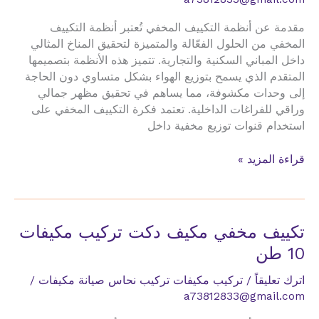
مقدمة عن أنظمة التكييف المخفي تُعتبر أنظمة التكييف
المخفي من الحلول الفعّالة والمتميزة لتحقيق المناخ المثالي
داخل المباني السكنية والتجارية. تتميز هذه الأنظمة بتصميمها
المتقدم الذي يسمح بتوزيع الهواء بشكل متساوي دون الحاجة
إلى وحدات مكشوفة، مما يساهم في تحقيق مظهر جمالي
وراقي للفراغات الداخلية. تعتمد فكرة التكييف المخفي على
استخدام قنوات توزيع مخفية داخل
تكييف
قراءة المزيد »
مخفي
مكيف
دكت
تركيب
تكييف مخفي مكيف دكت تركيب مكيفات
مكيفات
10 طن
مكاتب
ادرية
اترك تعليقاً
/
تركيب مكيفات تركيب نحاس صيانة مكيفات
/
a73812833@gmail.com