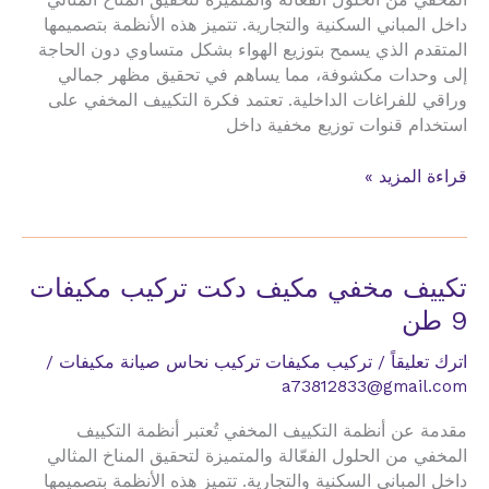
المخفي من الحلول الفعّالة والمتميزة لتحقيق المناخ المثالي
داخل المباني السكنية والتجارية. تتميز هذه الأنظمة بتصميمها
المتقدم الذي يسمح بتوزيع الهواء بشكل متساوي دون الحاجة
إلى وحدات مكشوفة، مما يساهم في تحقيق مظهر جمالي
وراقي للفراغات الداخلية. تعتمد فكرة التكييف المخفي على
استخدام قنوات توزيع مخفية داخل
تكييف
قراءة المزيد »
مخفي
مكيف
دكت
تركيب
تكييف مخفي مكيف دكت تركيب مكيفات
مكيفات
9 طن
9
حصان
اترك تعليقاً
/
تركيب مكيفات تركيب نحاس صيانة مكيفات
/
a73812833@gmail.com
مقدمة عن أنظمة التكييف المخفي تُعتبر أنظمة التكييف
المخفي من الحلول الفعّالة والمتميزة لتحقيق المناخ المثالي
داخل المباني السكنية والتجارية. تتميز هذه الأنظمة بتصميمها