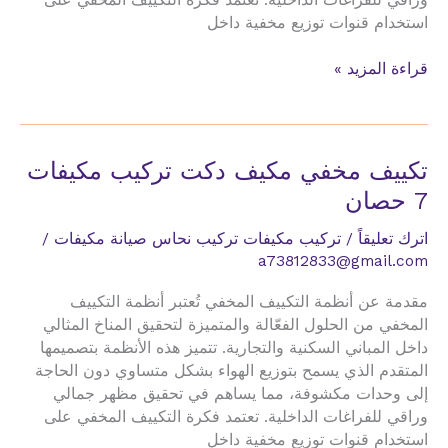
استخدام قنوات توزيع مخفية داخل
تكييف
قراءة المزيد »
مخفي
مكيف
دكت
تركيب
تكييف مخفي مكيف دكت تركيب مكيفات
مكيفات
7 حصان
8
طن
اترك تعليقاً
/
تركيب مكيفات تركيب نحاس صيانة مكيفات
/
a73812833@gmail.com
مقدمة عن أنظمة التكييف المخفي تُعتبر أنظمة التكييف
المخفي من الحلول الفعّالة والمتميزة لتحقيق المناخ المثالي
داخل المباني السكنية والتجارية. تتميز هذه الأنظمة بتصميمها
المتقدم الذي يسمح بتوزيع الهواء بشكل متساوي دون الحاجة
إلى وحدات مكشوفة، مما يساهم في تحقيق مظهر جمالي
وراقي للفراغات الداخلية. تعتمد فكرة التكييف المخفي على
استخدام قنوات توزيع مخفية داخل