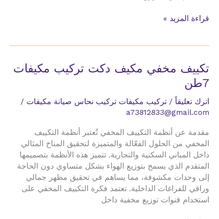
تكييف
قراءة المزيد »
مخفي
مكيف
دكت
تركيب
تكييف مخفي مكيف دكت تركيب مكيفات
مكيفات
7طن
7
حصان
اترك تعليقاً
/
تركيب مكيفات تركيب نحاس صيانة مكيفات
/
a73812833@gmail.com
مقدمة عن أنظمة التكييف المخفي تُعتبر أنظمة التكييف
المخفي من الحلول الفعّالة والمتميزة لتحقيق المناخ المثالي
داخل المباني السكنية والتجارية. تتميز هذه الأنظمة بتصميمها
المتقدم الذي يسمح بتوزيع الهواء بشكل متساوي دون الحاجة
إلى وحدات مكشوفة، مما يساهم في تحقيق مظهر جمالي
وراقي للفراغات الداخلية. تعتمد فكرة التكييف المخفي على
استخدام قنوات توزيع مخفية داخل