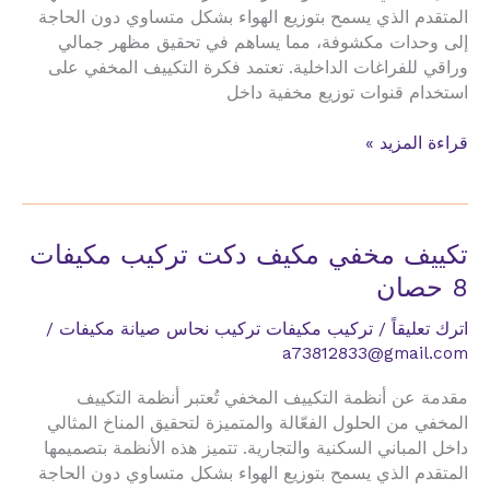
المتقدم الذي يسمح بتوزيع الهواء بشكل متساوي دون الحاجة
إلى وحدات مكشوفة، مما يساهم في تحقيق مظهر جمالي
وراقي للفراغات الداخلية. تعتمد فكرة التكييف المخفي على
استخدام قنوات توزيع مخفية داخل
تكييف
قراءة المزيد »
مخفي
مكيف
دكت
تركيب
تكييف مخفي مكيف دكت تركيب مكيفات
مكيفات
8 حصان
9
طن
اترك تعليقاً
/
تركيب مكيفات تركيب نحاس صيانة مكيفات
/
a73812833@gmail.com
مقدمة عن أنظمة التكييف المخفي تُعتبر أنظمة التكييف
المخفي من الحلول الفعّالة والمتميزة لتحقيق المناخ المثالي
داخل المباني السكنية والتجارية. تتميز هذه الأنظمة بتصميمها
المتقدم الذي يسمح بتوزيع الهواء بشكل متساوي دون الحاجة