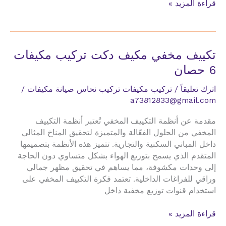
تكييف
قراءة المزيد »
مخفي
مكيف
دكت
تركيب
تكييف مخفي مكيف دكت تركيب مكيفات
مكيفات
6 حصان
7طن
اترك تعليقاً
/
تركيب مكيفات تركيب نحاس صيانة مكيفات
/
a73812833@gmail.com
مقدمة عن أنظمة التكييف المخفي تُعتبر أنظمة التكييف
المخفي من الحلول الفعّالة والمتميزة لتحقيق المناخ المثالي
داخل المباني السكنية والتجارية. تتميز هذه الأنظمة بتصميمها
المتقدم الذي يسمح بتوزيع الهواء بشكل متساوي دون الحاجة
إلى وحدات مكشوفة، مما يساهم في تحقيق مظهر جمالي
وراقي للفراغات الداخلية. تعتمد فكرة التكييف المخفي على
استخدام قنوات توزيع مخفية داخل
تكييف
قراءة المزيد »
مخفي