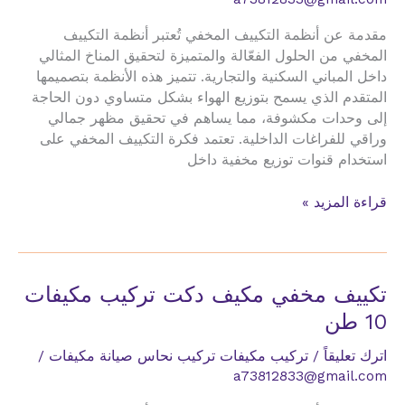
مقدمة عن أنظمة التكييف المخفي تُعتبر أنظمة التكييف
المخفي من الحلول الفعّالة والمتميزة لتحقيق المناخ المثالي
داخل المباني السكنية والتجارية. تتميز هذه الأنظمة بتصميمها
المتقدم الذي يسمح بتوزيع الهواء بشكل متساوي دون الحاجة
إلى وحدات مكشوفة، مما يساهم في تحقيق مظهر جمالي
وراقي للفراغات الداخلية. تعتمد فكرة التكييف المخفي على
استخدام قنوات توزيع مخفية داخل
تكييف
قراءة المزيد »
مخفي
مكيف
دكت
تركيب
تكييف مخفي مكيف دكت تركيب مكيفات
مكيفات
10 طن
مكاتب
ادرية
اترك تعليقاً
/
تركيب مكيفات تركيب نحاس صيانة مكيفات
/
a73812833@gmail.com