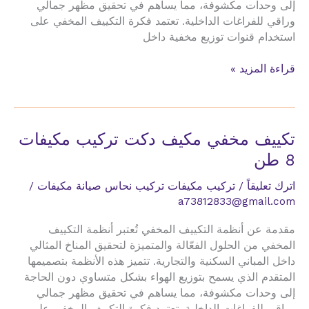
إلى وحدات مكشوفة، مما يساهم في تحقيق مظهر جمالي
وراقي للفراغات الداخلية. تعتمد فكرة التكييف المخفي على
استخدام قنوات توزيع مخفية داخل
تكييف
قراءة المزيد »
مخفي
مكيف
دكت
تركيب
تكييف مخفي مكيف دكت تركيب مكيفات
مكيفات
8 طن
8
حصان
اترك تعليقاً
/
تركيب مكيفات تركيب نحاس صيانة مكيفات
/
a73812833@gmail.com
مقدمة عن أنظمة التكييف المخفي تُعتبر أنظمة التكييف
المخفي من الحلول الفعّالة والمتميزة لتحقيق المناخ المثالي
داخل المباني السكنية والتجارية. تتميز هذه الأنظمة بتصميمها
المتقدم الذي يسمح بتوزيع الهواء بشكل متساوي دون الحاجة
إلى وحدات مكشوفة، مما يساهم في تحقيق مظهر جمالي
وراقي للفراغات الداخلية. تعتمد فكرة التكييف المخفي على