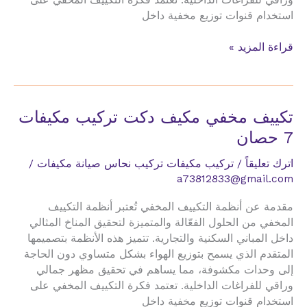
استخدام قنوات توزيع مخفية داخل
تكييف
قراءة المزيد »
مخفي
مكيف
دكت
تركيب
تكييف مخفي مكيف دكت تركيب مكيفات
مكيفات
7 حصان
8
طن
اترك تعليقاً
/
تركيب مكيفات تركيب نحاس صيانة مكيفات
/
a73812833@gmail.com
مقدمة عن أنظمة التكييف المخفي تُعتبر أنظمة التكييف
المخفي من الحلول الفعّالة والمتميزة لتحقيق المناخ المثالي
داخل المباني السكنية والتجارية. تتميز هذه الأنظمة بتصميمها
المتقدم الذي يسمح بتوزيع الهواء بشكل متساوي دون الحاجة
إلى وحدات مكشوفة، مما يساهم في تحقيق مظهر جمالي
وراقي للفراغات الداخلية. تعتمد فكرة التكييف المخفي على
استخدام قنوات توزيع مخفية داخل