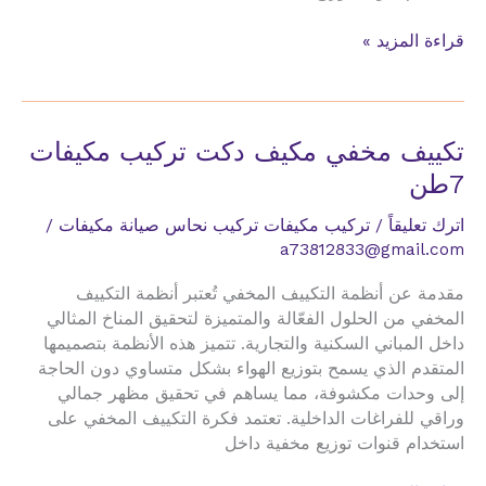
تكييف
قراءة المزيد »
مخفي
مكيف
دكت
تركيب
تكييف مخفي مكيف دكت تركيب مكيفات
مكيفات
7طن
7
حصان
اترك تعليقاً
/
تركيب مكيفات تركيب نحاس صيانة مكيفات
/
a73812833@gmail.com
مقدمة عن أنظمة التكييف المخفي تُعتبر أنظمة التكييف
المخفي من الحلول الفعّالة والمتميزة لتحقيق المناخ المثالي
داخل المباني السكنية والتجارية. تتميز هذه الأنظمة بتصميمها
المتقدم الذي يسمح بتوزيع الهواء بشكل متساوي دون الحاجة
إلى وحدات مكشوفة، مما يساهم في تحقيق مظهر جمالي
وراقي للفراغات الداخلية. تعتمد فكرة التكييف المخفي على
استخدام قنوات توزيع مخفية داخل