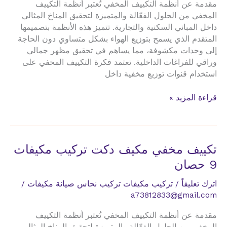
مقدمة عن أنظمة التكييف المخفي تُعتبر أنظمة التكييف
المخفي من الحلول الفعّالة والمتميزة لتحقيق المناخ المثالي
داخل المباني السكنية والتجارية. تتميز هذه الأنظمة بتصميمها
المتقدم الذي يسمح بتوزيع الهواء بشكل متساوي دون الحاجة
إلى وحدات مكشوفة، مما يساهم في تحقيق مظهر جمالي
وراقي للفراغات الداخلية. تعتمد فكرة التكييف المخفي على
استخدام قنوات توزيع مخفية داخل
تكييف
قراءة المزيد »
مخفي
مكيف
دكت
تركيب
تكييف مخفي مكيف دكت تركيب مكيفات
مكيفات
9 حصان
10
طن
اترك تعليقاً
/
تركيب مكيفات تركيب نحاس صيانة مكيفات
/
a73812833@gmail.com
مقدمة عن أنظمة التكييف المخفي تُعتبر أنظمة التكييف