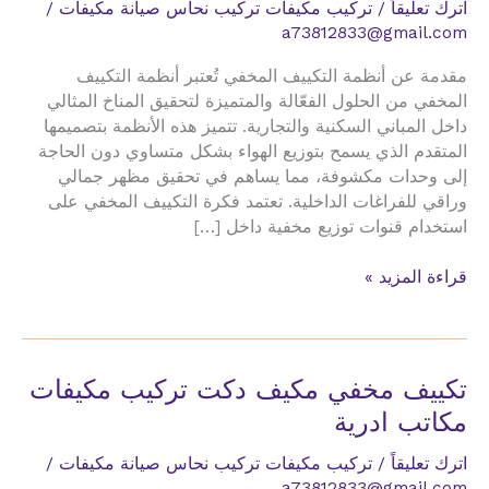
اترك تعليقاً
/
تركيب مكيفات تركيب نحاس صيانة مكيفات
/
a73812833@gmail.com
مقدمة عن أنظمة التكييف المخفي تُعتبر أنظمة التكييف
المخفي من الحلول الفعّالة والمتميزة لتحقيق المناخ المثالي
داخل المباني السكنية والتجارية. تتميز هذه الأنظمة بتصميمها
المتقدم الذي يسمح بتوزيع الهواء بشكل متساوي دون الحاجة
إلى وحدات مكشوفة، مما يساهم في تحقيق مظهر جمالي
وراقي للفراغات الداخلية. تعتمد فكرة التكييف المخفي على
استخدام قنوات توزيع مخفية داخل […]
تكييف
قراءة المزيد »
مخفي
مكيف
دكت
تركيب
تكييف مخفي مكيف دكت تركيب مكيفات
مكيفات
مكاتب ادرية
جيم
اترك تعليقاً
/
تركيب مكيفات تركيب نحاس صيانة مكيفات
/
a73812833@gmail.com