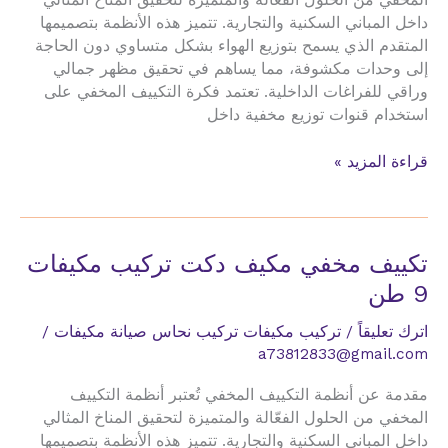
المخفي من الحلول الفعّالة والمتميزة لتحقيق المناخ المثالي
داخل المباني السكنية والتجارية. تتميز هذه الأنظمة بتصميمها
المتقدم الذي يسمح بتوزيع الهواء بشكل متساوي دون الحاجة
إلى وحدات مكشوفة، مما يساهم في تحقيق مظهر جمالي
وراقي للفراغات الداخلية. تعتمد فكرة التكييف المخفي على
استخدام قنوات توزيع مخفية داخل
تكييف
قراءة المزيد »
مخفي
مكيف
دكت
تركيب
تكييف مخفي مكيف دكت تركيب مكيفات
مكيفات
9 طن
9
حصان
اترك تعليقاً
/
تركيب مكيفات تركيب نحاس صيانة مكيفات
/
a73812833@gmail.com
مقدمة عن أنظمة التكييف المخفي تُعتبر أنظمة التكييف
المخفي من الحلول الفعّالة والمتميزة لتحقيق المناخ المثالي
داخل المباني السكنية والتجارية. تتميز هذه الأنظمة بتصميمها