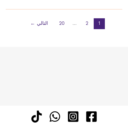
مكيف
دكت
تركيب
1
2
…
20
التالي
←
مكيفات
6
حصان