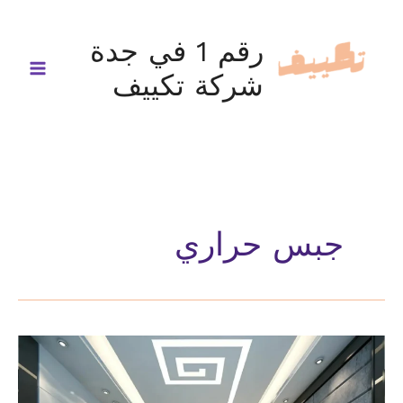
خطي
لى
رقم 1 في جدة
لمحتوى
شركة تكييف
جبس حراري