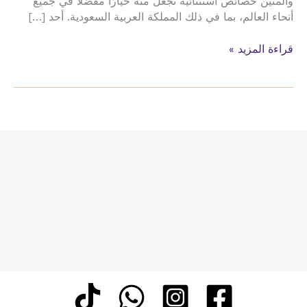
والمتين خصائص استثنائية تجعل منه خيارًا مفضلًا في جميع
أنحاء العالم، بما في ذلك المملكة العربية السعودية. أحد […]
الجبس
قراءة المزيد »
بورد
تركيب
الجبس
بورد
في
السعوديه