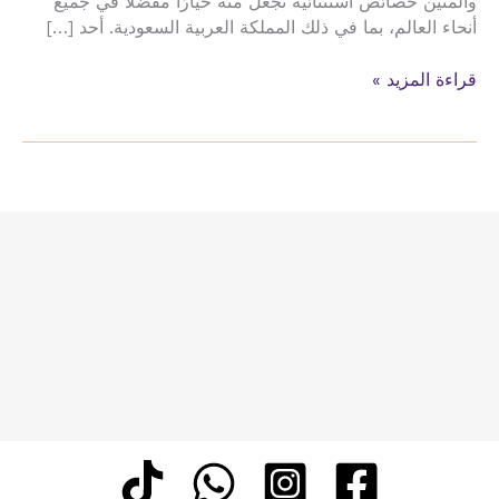
والمتين خصائص استثنائية تجعل منه خيارًا مفضلًا في جميع
أنحاء العالم، بما في ذلك المملكة العربية السعودية. أحد […]
الجبس
قراءة المزيد »
بورد
تركيب
الجبس
بورد
في
السعوديه