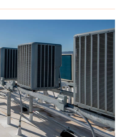
دكت
مكيفات
المكاتب
حي
الصفا
حي
النزهة