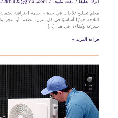
اترك تعليقاً
/
دكت تكييف
/
a73812833@gmail.com
معلم تصليح ثلاجات في جدة – خدمة احترافية لضمان ا
الثلاجة جهازًا أساسيًا في كل منزل، مطعم، أو متجر. 
بسرعة وكفاءة. في هذا […]
معلم
قراءة المزيد »
تصليح
ثلاجات
في
جدة