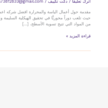
اترك تعليقاً
/
دكت تكييف
/
a73812833@gmail.com
مقدمة حول أعمال الياسة والمحرارة افضل شركه اعمال ا
حيث تلعب دوراً محوريًّا في تحقيق الهيكلية السليمة و
من المواد التي تتيح تسوية الأسطح، […]
افضل
قراءة المزيد »
شركه
اعمال
الياسه
والمحاره
للمنزل
والمباني
التجاريه