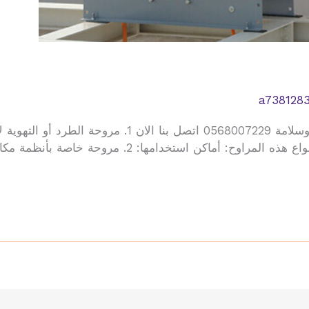
a738128
افضل شركة توريد وتركيب مرواح سحب الدخان امن وسلامة 