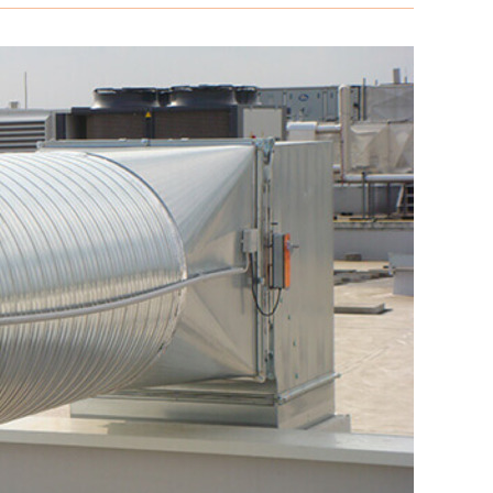
امن
وسلامة
في
جدة