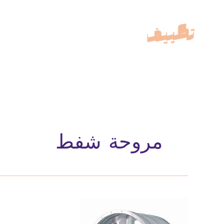
خطي
لى
لمحتوى
مروحة شفط