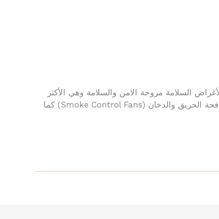
0568007229 اتصل بنا الان 1. مروحة الطرد أو التهوية لأغراض السلامة مروحة الامن والسلامة وهي الأكثر
شيوعًا في بيئات العمل والمصانع، وتُستخدم لضمان: أنواع هذه المراوح: أماكن استخدامها: 2. مروحة خاصة بأنظمة مكافحة الحريق والدخان (Smoke Control Fans) كما