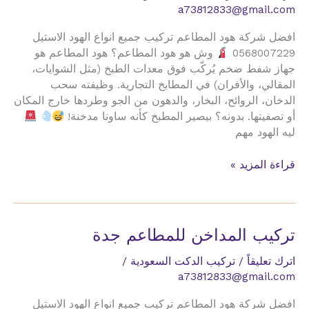
a73812833@gmail.com
افضل شركة هود المطاعم تركيب جميع انواع الهود الاستيل
0568007229
وش هو هود المطاعم؟ هود المطاعم هو
جهاز شفط ضخم يُركّب فوق معدات الطبخ (مثل الشوايات،
المقالي، والأفران) في المطابخ التجارية. وظيفته سحب
الدخان، الروائح، البخار، والدهون من الجو وطردها خارج المكان
أو تصفيتها. بدونه؟ بيصير المطبخ كأنه ساونا مدخنة!
ليه الهود مهم
تركيب
قراءة المزيد »
المداخن
للمطاعم
مكة
تركيب المداخن للمطاعم جدة
اترك تعليقاً
/
تركيب الدكت السعودية
/
a73812833@gmail.com
افضل شركة هود المطاعم تركيب جميع انواع الهود الاستيل