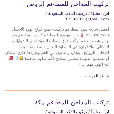
تركيب المداخن للمطاعم الرياض
اترك تعليقاً
/
تركيب الدكت السعودية
/
a73812833@gmail.com
افضل شركة هود المطاعم تركيب جميع انواع الهود الاستيل
0568007229
وش هو هود المطاعم؟ هود المطاعم هو
جهاز شفط ضخم يُركّب فوق معدات الطبخ (مثل الشوايات،
المقالي، والأفران) في المطابخ التجارية. وظيفته سحب
الدخان، الروائح، البخار، والدهون من الجو وطردها خارج المكان
أو تصفيتها. بدونه؟ بيصير المطبخ كأنه ساونا مدخنة!
ليه الهود مهم […]
تركيب
قراءة المزيد »
المداخن
للمطاعم
الرياض
تركيب المداخن للمطاعم مكة
اترك تعليقاً
/
تركيب الدكت السعودية
/