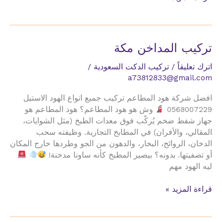
المداخن
الطايف
تركيب المداخن مكة
اترك تعليقاً
/
تركيب الدكت السعودية
/
a73812833@gmail.com
افضل شركة هود المطاعم تركيب جميع انواع الهود الاستيل
0568007229
وش هو هود المطاعم؟ هود المطاعم هو
جهاز شفط ضخم يُركّب فوق معدات الطبخ (مثل الشوايات،
المقالي، والأفران) في المطابخ التجارية. وظيفته سحب
الدخان، الروائح، البخار، والدهون من الجو وطردها خارج المكان
أو تصفيتها. بدونه؟ بيصير المطبخ كأنه ساونا مدخنة!
ليه الهود مهم
تركيب
قراءة المزيد »
المداخن
مكة