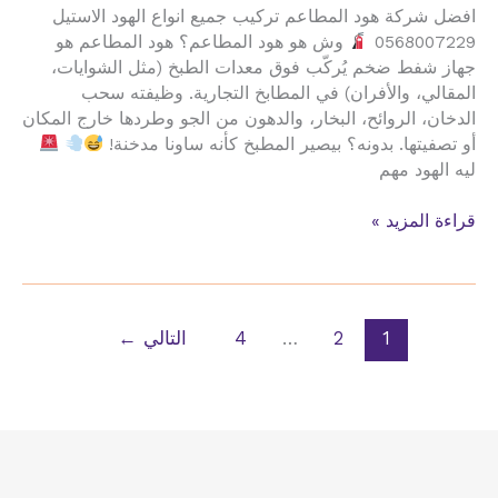
افضل شركة هود المطاعم تركيب جميع انواع الهود الاستيل
0568007229
وش هو هود المطاعم؟ هود المطاعم هو
جهاز شفط ضخم يُركّب فوق معدات الطبخ (مثل الشوايات،
المقالي، والأفران) في المطابخ التجارية. وظيفته سحب
الدخان، الروائح، البخار، والدهون من الجو وطردها خارج المكان
أو تصفيتها. بدونه؟ بيصير المطبخ كأنه ساونا مدخنة!
ليه الهود مهم
تركيب
قراءة المزيد »
المداخن
الهود
المطاعم
الطايف
1
2
…
4
التالي
←