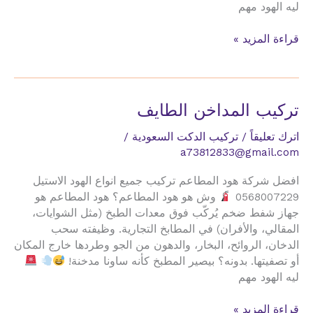
ليه الهود مهم
تركيب
قراءة المزيد »
المداخن
الرياض
تركيب المداخن الطايف
اترك تعليقاً
/
تركيب الدكت السعودية
/
a73812833@gmail.com
افضل شركة هود المطاعم تركيب جميع انواع الهود الاستيل
0568007229
وش هو هود المطاعم؟ هود المطاعم هو
جهاز شفط ضخم يُركّب فوق معدات الطبخ (مثل الشوايات،
المقالي، والأفران) في المطابخ التجارية. وظيفته سحب
الدخان، الروائح، البخار، والدهون من الجو وطردها خارج المكان
أو تصفيتها. بدونه؟ بيصير المطبخ كأنه ساونا مدخنة!
ليه الهود مهم
تركيب
قراءة المزيد »