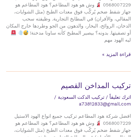
0568007229
وش هو هود المطاعم؟ هود المطاعم هو
جهاز شفط ضخم يُركّب فوق معدات الطبخ (مثل الشوايات،
المقالي، والأفران) في المطابخ التجارية. وظيفته سحب
الدخان، الروائح، البخار، والدهون من الجو وطردها خارج المكان
أو تصفيتها. بدونه؟ بيصير المطبخ كأنه ساونا مدخنة!
ليه الهود مهم
تركيب
قراءة المزيد »
المداخن
للمطاعم
جدة
تركيب المداخن القصيم
اترك تعليقاً
/
تركيب الدكت السعودية
/
a73812833@gmail.com
افضل شركة هود المطاعم تركيب جميع انواع الهود الاستيل
0568007229
وش هو هود المطاعم؟ هود المطاعم هو
جهاز شفط ضخم يُركّب فوق معدات الطبخ (مثل الشوايات،