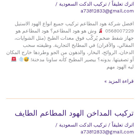
اترك تعليقاً
/
تركيب الدكت السعودية
/
a73812833@gmail.com
افضل شركة هود المطاعم تركيب جميع انواع الهود الاستيل
0568007229
وش هو هود المطاعم؟ هود المطاعم هو
جهاز شفط ضخم يُركّب فوق معدات الطبخ (مثل الشوايات،
المقالي، والأفران) في المطابخ التجارية. وظيفته سحب
الدخان، الروائح، البخار، والدهون من الجو وطردها خارج المكان
أو تصفيتها. بدونه؟ بيصير المطبخ كأنه ساونا مدخنة!
ليه الهود مهم
تركيب
قراءة المزيد »
المداخن
الهود
المطاعم
الرياض
تركيب المداخن الهود المطاعم الطايف
اترك تعليقاً
/
تركيب الدكت السعودية
/
a73812833@gmail.com