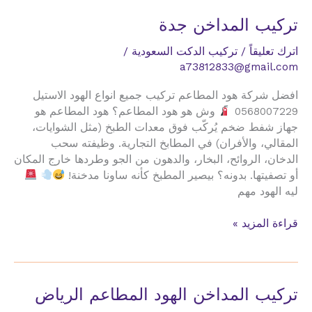
تركيب المداخن جدة
اترك تعليقاً
/
تركيب الدكت السعودية
/
a73812833@gmail.com
افضل شركة هود المطاعم تركيب جميع انواع الهود الاستيل
0568007229
وش هو هود المطاعم؟ هود المطاعم هو
جهاز شفط ضخم يُركّب فوق معدات الطبخ (مثل الشوايات،
المقالي، والأفران) في المطابخ التجارية. وظيفته سحب
الدخان، الروائح، البخار، والدهون من الجو وطردها خارج المكان
أو تصفيتها. بدونه؟ بيصير المطبخ كأنه ساونا مدخنة!
ليه الهود مهم
تركيب
قراءة المزيد »
المداخن
جدة
تركيب المداخن الهود المطاعم الرياض