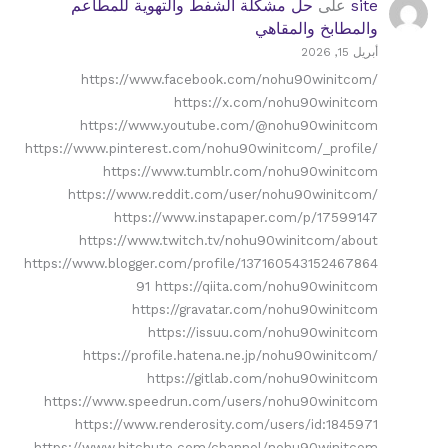
site
على
حل مشكلة الشفط والتهوية للمطاعم
والمطابخ والمقاهي
أبريل 15, 2026
https://www.facebook.com/nohu90winitcom/
https://x.com/nohu90winitcom
https://www.youtube.com/@nohu90winitcom
https://www.pinterest.com/nohu90winitcom/_profile/
https://www.tumblr.com/nohu90winitcom
https://www.reddit.com/user/nohu90winitcom/
https://www.instapaper.com/p/17599147
https://www.twitch.tv/nohu90winitcom/about
https://www.blogger.com/profile/137160543152467864
91 https://qiita.com/nohu90winitcom
https://gravatar.com/nohu90winitcom
https://issuu.com/nohu90winitcom
https://profile.hatena.ne.jp/nohu90winitcom/
https://gitlab.com/nohu90winitcom
https://www.speedrun.com/users/nohu90winitcom
https://www.renderosity.com/users/id:1845971
https://www.bitchute.com/channel/nohu90winitcom