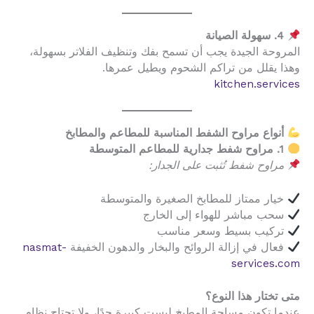
4. سهولة الصيانة
المروحة الجيدة يجب أن تسمح بفك وتنظيف الفلاتر بسهولة،
وهذا يقلل من تراكم الشحوم ويطيل عمرها.
kitchen.services
أنواع مراوح الشفط المناسبة للمطاعم والمطابخ
1. مراوح شفط جدارية للمطاعم المتوسطة
مراوح شفط تُثبت على الجدار:
خيار ممتاز للمطابخ الصغيرة والمتوسطة
سحب مباشر للهواء إلى الخارج
تركيب بسيط وسعر مناسب
فعال في إزالة الروائح والبخار والدهون الخفيفة
nasmat-
services.com
متى تختار هذا النوع؟
عندما تكون مساحة المطبخ ليست كبيرة جدًا، ولا تحتاج نظام