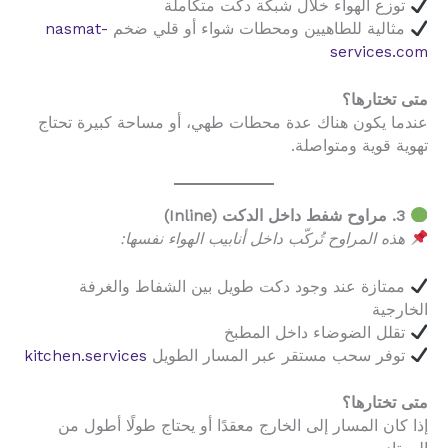
توزع الهواء خلال شبكة دكت متكاملة
مثالية للطاهيين ومحطات شواء أو قلي ضخم
nasmat-
services.com
متى تختارها؟
عندما يكون هناك عدة محطات طهي، أو مساحة كبيرة تحتاج
تهوية قوية ومتواصلة.
3. مراوح شفط داخل الدكت (Inline)
هذه المراوح تُركّب داخل أنابيب الهواء نفسها:
ممتازة عند وجود دكت طويل بين الشفاط والغرفة
الخارجية
تقلل الضوضاء داخل المطبخ
توفر سحب مستقر عبر المسار الطويل
kitchen.services
متى تختارها؟
إذا كان المسار إلى الخارج معقدًا أو يحتاج طولًا أطول من