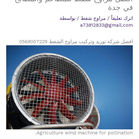
في جدة
اترك تعليقاً
/
مراوح شفط
/ بواسطة
a73812833@gmail.com
افضل شركة توريد وتركيب مراوح الشفط 0568007229
Agriculture wind machine for pollination.