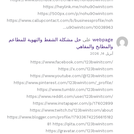
https://heylink.me/nohu90winitcom
https://500px.com/p/nohu90winitcom
https://www.callupcontact.com/b/businessprofile/noh
u90winitcom/10038963…
webpage
على
حل مشكلة الشفط والتهوية للمطاعم
والمطابخ والمقاهي
أبريل 14, 2026
https://www.facebook.com/123bwinitcom/
https://x.com/123bwinitcom
https://www.youtube.com/@123bwinitcom
https://www.pinterest.com/123bwinitcom/_profile/
https://www.tumblr.com/123bwinitcom
https://www.reddit.com/user/123bwinitcom/
https://www.instapaper.com/p/17602899
https://www.twitch.tv/123bwinitcom/about
https://www.blogger.com/profile/179336742256615182
81 https://qiita.com/123bwinitcom
https://gravatar.com/123bwinitcom