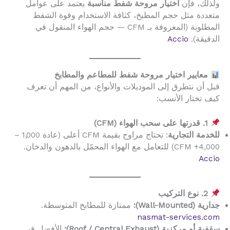
ولذلك، فإن
اختيار مروحة شفط مناسبة
يعتمد على عوامل
متعددة مثل حجم المطبخ، كثافة الاستخدام وقوة الشفط
المطلوبة (المعروفة بـ CFM — حجم الهواء المنقول في
الدقيقة).
Accio
معايير اختيار مروحة شفط للمطاعم والمطابخ
قبل أن نتطرق إلى الموديلات والأنواع، من المهم أن تعرف
كيف تختار الأنسب:
1. قدرتها على سحب الهواء (CFM)
للخدمة التجارية
: تحتاج مراوح بقيمة CFM أعلى (عادة 1,000 –
4,000+ CFM) للتعامل مع الهواء المحمّل بالدهون والدخان.
Accio
2. نوع التركيب
جدارية (Wall-Mounted):
ممتازة للمطابخ المتوسطة.
nasmat-services.com
سقفية أو مركزية (Roof / Central Exhaust):
الأفضل في