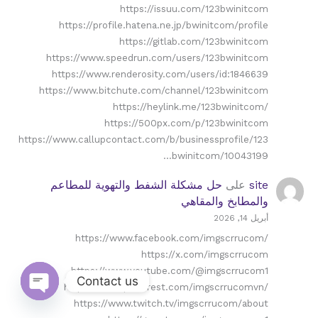
https://issuu.com/123bwinitcom
https://profile.hatena.ne.jp/bwinitcom/profile
https://gitlab.com/123bwinitcom
https://www.speedrun.com/users/123bwinitcom
https://www.renderosity.com/users/id:1846639
https://www.bitchute.com/channel/123bwinitcom
https://heylink.me/123bwinitcom/
https://500px.com/p/123bwinitcom
https://www.callupcontact.com/b/businessprofile/123
bwinitcom/10043199…
site
على
حل مشكلة الشفط والتهوية للمطاعم
والمطابخ والمقاهي
أبريل 14, 2026
https://www.facebook.com/imgscrrucom/
https://x.com/imgscrrucom
https://www.youtube.com/@imgscrrucom1
Contact us
https://www.pinterest.com/imgscrrucomvn/
https://www.twitch.tv/imgscrrucom/about
Open
chaty