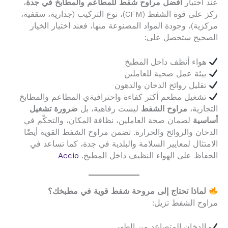
عند اختيار
أفضل مراوح شفط للمطاعم والمطابخ في جدة
،
ركز على قوة الشفط (CFM)، نوع التركيب (جدارية، سقفية،
مركزية)، وجودة المواد المصنوعة منها، فعند اختيار الخيار
الصحيح ستحصل على:
هواء أنظف داخل المطبخ
بيئة عمل صحية للعاملين
تقليل روائح الدخان والدهون
تشغيل مطعم أكثر كفاءة واحترافيةي المطاعم والمطابخ
التجارية،
مراوح الشفط
ليست رفاهية، بل
ضرورة تشغيل
أساسية
لضمان صحة العاملين، نظافة المكان، والتحكّم في
الدخان والروائح والحرارة. تضمن مراوح الشفط القوية أيضًا
الامتثال لمعايير السلامة والبلدية في جدة، كما تساعد في
الحفاظ على الهواء النظيف داخل المطبخ.
Accio
لماذا تحتاج إلى مروحة شفط قوية في مطبخك؟
مراوح الشفط تزيل:
الدخان المتصاعد من الطهي