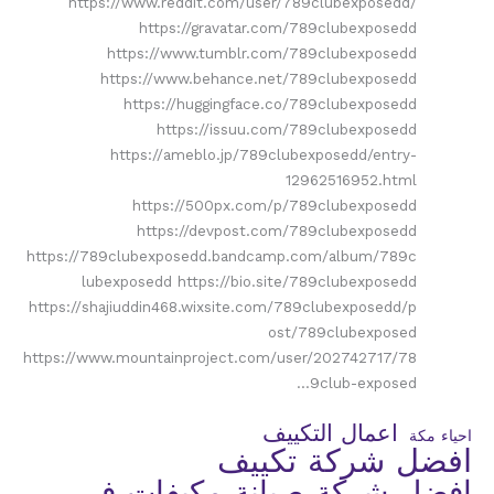
https://www.reddit.com/user/789clubexposedd/
https://gravatar.com/789clubexposedd
https://www.tumblr.com/789clubexposedd
https://www.behance.net/789clubexposedd
https://huggingface.co/789clubexposedd
https://issuu.com/789clubexposedd
https://ameblo.jp/789clubexposedd/entry-
12962516952.html
https://500px.com/p/789clubexposedd
https://devpost.com/789clubexposedd
https://789clubexposedd.bandcamp.com/album/789c
lubexposedd https://bio.site/789clubexposedd
https://shajiuddin468.wixsite.com/789clubexposedd/p
ost/789clubexposed
https://www.mountainproject.com/user/202742717/78
9club-exposed…
اعمال التكييف
احياء مكة
افضل شركة تكييف
افضل شركة صيانة مكيفات في