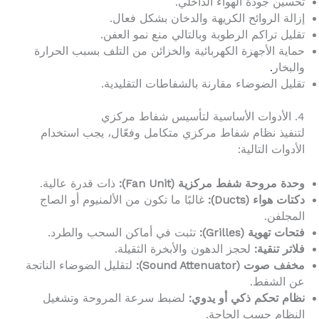
تحسين جودة الهواء الداخلي.
إزالة الروائح الكريهة والدخان بشكل فعال.
تقليل تراكم الرطوبة وبالتالي منع نمو العفن.
حماية الأجهزة الكهربائية والخزائن من التلف بسبب الحرارة
والبخار
.
تقليل الضوضاء مقارنة بالشفاطات التقليدية.
4. الأدوات الأساسية لتأسيس شفاط مركزي
لتنفيذ نظام شفاط مركزي متكامل وفعّال، يجب استخدام
الأدوات التالية:
وحدة مروحة شفط مركزية (Fan Unit):
ذات قدرة عالية.
دكتات هواء (Ducts):
غالبًا ما تكون من الألمنيوم أو الصاج
المجلفن.
فتحات تهوية (Grilles):
تثبت في أماكن السحب والطرد.
فلاتر تنقية:
لحجز الدهون والأبخرة الثقيلة.
مخفف صوت (Sound Attenuator):
لتقليل الضوضاء الناتجة
عن الشفط.
نظام تحكم ذكي أو يدوي:
لضبط سرعة المروحة وتشغيل
النظام حسب الحاجة.