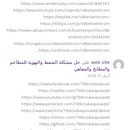
https://www.renderosity.com/users/id:1846767
https://www.bitchute.com/channel/v9betwinitcom
https://heylink.me/v9betwinitcom/
https://500px.com/p/v9betwinitcom
https://www.callupcontact.com/b/businessprofile/v9b
etwinitcom/10044244
https://scrapbox.io/v9betwinitcom/v9betwinitcom
https://undrtone.com/v9betwinitcom…
web site
على
حل مشكلة الشفط والتهوية للمطاعم
والمطابخ والمقاهي
أبريل 13, 2026
https://www.facebook.com/789clubexpose
https://twitter.com/789clubexposedd
https://www.youtube.com/@789clubexposedd
https://www.pinterest.com/789clubexposedd/
https://www.twitch.tv/789clubexposedd/about
https://vimeo.com/789clubexposedd
https://github.com/789clubexposedd