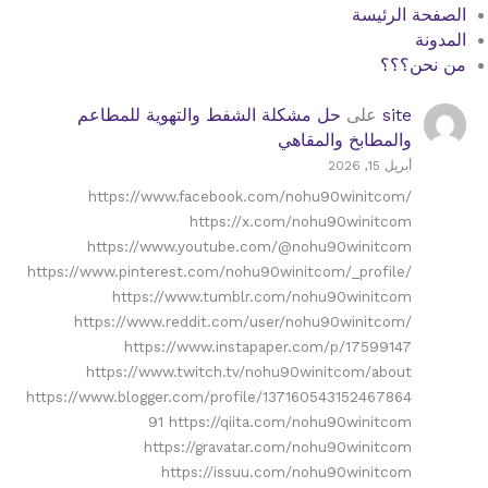
الصفحة الرئيسة
المدونة
من نحن؟؟؟
site
على
حل مشكلة الشفط والتهوية للمطاعم
والمطابخ والمقاهي
أبريل 15, 2026
https://www.facebook.com/nohu90winitcom/
https://x.com/nohu90winitcom
https://www.youtube.com/@nohu90winitcom
https://www.pinterest.com/nohu90winitcom/_profile/
https://www.tumblr.com/nohu90winitcom
https://www.reddit.com/user/nohu90winitcom/
https://www.instapaper.com/p/17599147
https://www.twitch.tv/nohu90winitcom/about
https://www.blogger.com/profile/137160543152467864
91 https://qiita.com/nohu90winitcom
https://gravatar.com/nohu90winitcom
https://issuu.com/nohu90winitcom