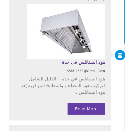
هود الستانلس في جدة
A73812833@gmail.com
هود الستانلس في جدة – الدليل الشامل
لتركيب هود المطاعم والمطابخ المركزية يُعد
هود الستانلس…
Read More