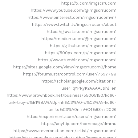
https://x.com/imgscrrucom
https://www.youtube.com/@imgscrrucom1
https://www.pinterest.com/imgscrrucomvn/
https://www.twitch.tv/imgscrrucom/about
https://gravatar.com/imgscrrucom1
https://medium.com/@imgscrrucom1
https://github.com/imgscrrucom1
https://500px.com/p/imgscrrucom1
https://www.tumblr.com/imgscrrucom1
https://sites.google.com/view/imgscrrucom2/home
https://forums.starcontrol.com/user/7657799
https://scholar.google.com/citations?
user=qYPRyKYAAAAJ&hl=en
https://www.brownbook.net/business/55005150/ko66-
link-truy-c%E1%BA%ADp-nh%C3%A0-c%C3%A1i-ko66-
an-to%C3%A0n-n%C4%83m-2026
https://experiment.com/users/imgscrrucom1
https://anyflip.com/homepage/dmrnu
https://www.reverbnation.com/artist/imgscrrucom1
https://divisionmidway.org/jobs/author/imgscrrucom1/