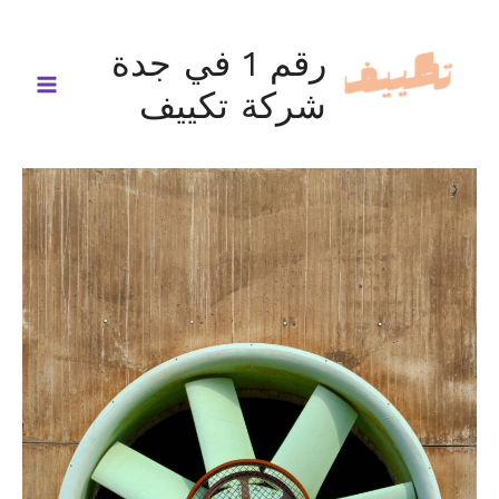
خطي
لى
رقم 1 في جدة
لمحتوى
شركة تكييف