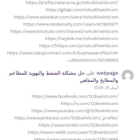
https://profile.hatena.ne.jp/nohu90winitcom/
https://gitlab.com/nohu90winitcom
https://www.speedrun.com/users/nohu90winitcom
https://www.renderosity.com/users/id:1845971
https://www.bitchute.com/channel/nohu90winitcom
https://heylink.me/nohu90winitcom
https://500px.com/p/nohu90winitcom
https://www.callupcontact.com/b/businessprofile/noh
u90winitcom/10038963…
webpage
على
حل مشكلة الشفط والتهوية للمطاعم
والمطابخ والمقاهي
أبريل 14, 2026
https://www.facebook.com/123bwinitcom/
https://x.com/123bwinitcom
https://www.youtube.com/@123bwinitcom
https://www.pinterest.com/123bwinitcom/_profile/
https://www.tumblr.com/123bwinitcom
https://www.reddit.com/user/123bwinitcom/
https://www.instapaper.com/p/17602899