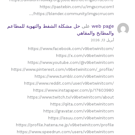
https://pastebin.com/u/imgscrrucom1
https://blender.community/imgscrrucom/…
web page
على
حل مشكلة الشفط والتهوية للمطاعم
والمطابخ والمقاهي
أبريل 13, 2026
https://www.facebook.com/v9betwinitcom/
https://x.com/v9betwinitcom
https://www.youtube.com/@v9betwinitcom
https://www.pinterest.com/v9betwinitcom/_profile/
https://www.tumblr.com/v9betwinitcom
https://www.reddit.com/user/v9betwinitcom/
https://www.instapaper.com/p/17603980
https://www.twitch.tv/v9betwinitcom/about
https://qiita.com/v9betwinitcom
https://gravatar.com/v9betwinitcom
https://issuu.com/v9betwinitcom
https://profile.hatena.ne.jp/v9betwinitcom/profile
https://www.speedrun.com/users/v9betwinitcom