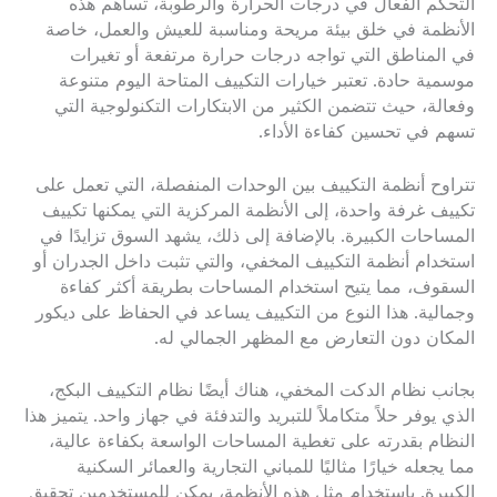
التحكم الفعال في درجات الحرارة والرطوبة، تساهم هذه
الأنظمة في خلق بيئة مريحة ومناسبة للعيش والعمل، خاصة
في المناطق التي تواجه درجات حرارة مرتفعة أو تغيرات
موسمية حادة. تعتبر خيارات التكييف المتاحة اليوم متنوعة
وفعالة، حيث تتضمن الكثير من الابتكارات التكنولوجية التي
تسهم في تحسين كفاءة الأداء.
تتراوح أنظمة التكييف بين الوحدات المنفصلة، التي تعمل على
تكييف غرفة واحدة، إلى الأنظمة المركزية التي يمكنها تكييف
المساحات الكبيرة. بالإضافة إلى ذلك، يشهد السوق تزايدًا في
استخدام أنظمة التكييف المخفي، والتي تثبت داخل الجدران أو
السقوف، مما يتيح استخدام المساحات بطريقة أكثر كفاءة
وجمالية. هذا النوع من التكييف يساعد في الحفاظ على ديكور
المكان دون التعارض مع المظهر الجمالي له.
بجانب نظام الدكت المخفي، هناك أيضًا نظام التكييف البكج،
الذي يوفر حلاً متكاملاً للتبريد والتدفئة في جهاز واحد. يتميز هذا
النظام بقدرته على تغطية المساحات الواسعة بكفاءة عالية،
مما يجعله خيارًا مثاليًا للمباني التجارية والعمائر السكنية
الكبيرة. باستخدام مثل هذه الأنظمة، يمكن للمستخدمين تحقيق