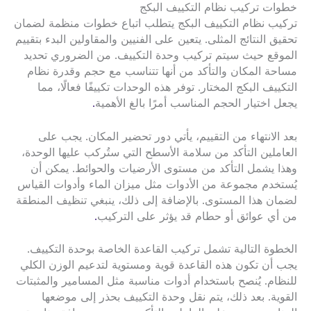
خطوات تركيب نظام التكييف البكج
تركيب نظام التكييف البكج يتطلب اتباع خطوات منظمة لضمان
تحقيق النتائج المثلى. يتعين على الفنيين والمقاولين البدء بتقييم
الموقع حيث سيتم تركيب وحدة التكييف. من الضروري تحديد
مساحة المكان والتأكد من أنها تتناسب مع حجم وقدرة نظام
التكييف البكج المختار. توفر هذه الوحدات تكييفًا فعالًا، مما
يجعل اختيار الحجم المناسب أمرًا بالغ الأهمية
.
بعد الانتهاء من التقييم، يأتي دور تحضير المكان. يجب على
العاملين التأكد من سلامة الأسطح التي ستُركب عليها الوحدة،
وهذا يشمل التأكد من مستوى الأرضيات والحوائط. يمكن أن
يُستخدم مجموعة من الأدوات مثل ميزان الماء وأدوات القياس
لضمان هذا المستوى. بالإضافة إلى ذلك، ينبغي تنظيف المنطقة
من أي عوائق أو حطام قد يؤثر على التركيب
.
الخطوة التالية تشمل تركيب القاعدة الخاصة بوحدة التكييف.
يجب أن تكون هذه القاعدة قوية ومستوية لتدعيم الوزن الكلي
للنظام. يُنصح باستخدام أدوات مناسبة مثل المسامير والمثبتات
القوية. بعد ذلك، يتم نقل وحدة التكييف بحذر إلى موضعها