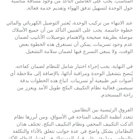
المناسب. يجب على العاملين التأكد من وجود مسافة مناسبة
حول الوحدة لتسهيل تدفق الهواء وتقديم خدمة فعالة
.
عند الانتهاء من تركيب الوحدة، يُعتبر التوصيل الكهربائي والمائي
خطوة حاسمة. يجب على الفنيين التأكد من أن جميع الأسلاك
موصلة بطريقة صحيحة والاهتمام بتوصيلات الأنابيب لضمان
عدم وجود تسريبات. يمكن أن تستغرق هذه الخطوة بعض
الوقت، ولا ينبغي التسرع فيها لضمان سلامة التشغيل.
في النهاية، يجب إجراء اختبار شامل للنظام لضمان كفاءته.
يُنصح بتشغيل الوحدة ومراقبة أدائها، بالإضافة إلى ملاحظة أي
أصوات غير طبيعية أو تسريبات. اتباع هذه الخطوات بدقة
سيضمن فعالية نظام التكييف البكج طويل الأمد ويعزز من
راحة المستخدم.
الفروق الرئيسية بين النظامين
تتعدد أنظمة التكييف المتاحة في الأسواق، ومن أبرزها نظام
الدكت التكييف المخفي ونظام التكييف البكج. تختلف هذان
النظامان بشكل واضح في عدة جوانب تتعلق بالأداء والتكلفة
والمظهر، مما يؤثر على قرار المستهلك في اختيار النظام الأكثر