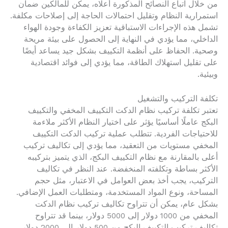
من خلال اتباع النصائح المذكورة أعلاه، يمكن للمالكين ضمان
استمرارية النظام وتقليل احتمالات الحاجة إلى إصلاحات مكلفة.
تشمل هذه الإجراءات الاستباقية تعزيز الكفاءة وجودة الهواء
الداخلي، مما يؤدي في النهاية إلى الحصول على بيئة مريحة
وصحية. الحفاظ على أنظمة التكييف بشكل جيد يساعد أيضًا
على تقليل استهلاك الطاقة، مما يؤدي إلى فوائد اقتصادية
وبيئية.
تكلفة التركيب والتشغيل
تعتبر تكلفة تركيب نظام الدكت التكييف المخفي والتكييف
البكج عاملًا أساسيًا يؤثر على اختيار النظام الأكثر ملاءمة
للاحتياجات الفردية. تتطلب عملية تركيب الدكت التكييف
المخفي مستويات من التعقيد، مما يؤدي إلى تكاليف تركيب
أعلى بالمقارنة مع نظام التكييف البكج، الذي يتميز بتركيبه
الأكثر بساطة وتكلفته المنخفضة. عند النظر في تكاليف
التركيب، يجب أخذ بعض العوامل في الاعتبار، مثل حجم
المساحة، ونوع المواد المستخدمة، ومتطلبات العمل الإضافي.
بشكل عام، يمكن أن تتراوح تكاليف تركيب نظام الدكت
المخفي من 1000 دولار إلى 5000 دولار، بينما قد تتراوح
تكاليف تركيب التكييف البكج من 500 دولار إلى 2000 دولار،