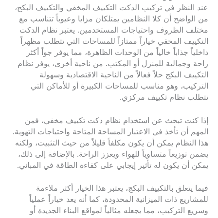
عند النظر في تركيب الدكت التكييف المخفي والتكييف البكج،
من الواضح أن كلا النظامين يمتلكان مزايا وعيوباً تتناسب مع
مختلف الظروف واحتياجات المستخدمين. يعتبر نظام الدكت
التكييف المخفي خياراً ممتازاً للمساحات التي تتطلب مظهراً
داخلياً جذاباً خالياً من الوحدات الظاهرة، مما يوفر جواً أكثر
راحة وجمالية للمنزل أو المكتب. من ناحية أخرى، يوفر نظام
التكييف البكج حلاً فعالاً من الناحية الاقتصادية وسهولة
التركيب، وهو مناسب للمساحات الكبيرة أو للأماكن التي
تتطلب نظام تكييف مركزي.
إذا كنت تبحث عن استخدام نظام دكت تكييف مخفي، فمن
المهم أن تأخذ في الاعتبار المساحة المتاحة واحتياجات التهوية.
هذا النظام يمكن أن يكون مكلفاً قليلاً من حيث التثبيت، ولكنه
يضمن توزيعاً متساوياً للهواء ويعزز الراحة. بالإضافة إلى ذلك،
يمكن أن يكون له تأثير إيجابي على كفاءة الطاقة في المباني.
فيما يتعلق بالتكييف البكج، يعتبر هذا الخيار أكثر ملاءمة
للمشاريع ذات الميزانية المحدودة، كما أنه يعد خياراً عملياً
وسريع التركيب، مما يجعله مثالياً لمواقع البناء الجديدة أو