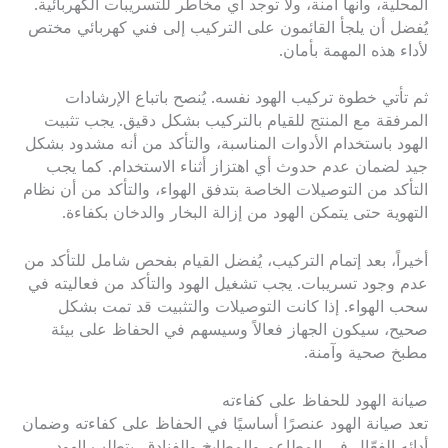
المحلية، وأنها آمنة، ولا توجد أي مخاطر للتسريبات الكهربائية.
يُفضل أن يلجأ القائمون على التركيب إلى فني كهربائي مختص
لأداء هذه المهمة بأمان.
ثم تأتي خطوة تركيب الهود نفسه. يُنصح باتباع الإرشادات
المرفقة مع المنتج للقيام بالتركيب بشكل دقيق. يجب تثبيت
الهود باستخدام الأدوات المناسبة، والتأكد من أنه مشدود بشكل
جيد لضمان عدم حدوث أي اهتزاز أثناء الاستخدام. كما يجب
التأكد من التوصيلات الخاصة بتدفق الهواء، والتأكد من أن نظام
التهوية حتى يتمكن الهود من إزالة البخار والدخان بكفاءة.
أخيراً، بعد إتمام التركيب، يُفضل القيام بفحص شامل للتأكد من
عدم وجود تسريبات. يجب تشغيل الهود والتأكد من فعاليته في
سحب الهواء. إذا كانت التوصيلات والتثبيت قد تمت بشكل
صحيح، سيكون الجهاز فعالاً وسيسهم في الحفاظ على بيئة
مطبخ صحية وآمنة.
صيانة الهود للحفاظ على كفاءته
تعد صيانة الهود عنصرًا أساسيًا في الحفاظ على كفاءته وضمان
أدائه الفعّال في المطاعم والمطابخ والفنادق. يتطلب الهود