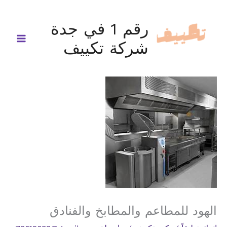
خطي
لى
رقم 1 في جدة
لمحتوى
شركة تكييف
الهود للمطاعم والمطابخ والفنادق