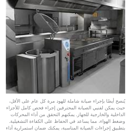
يُنصح أيضًا بإجراء صيانة شاملة للهود مرة كل عام على الأقل،
حيث يمكن لفنيي الصيانة المحترفين إجراء فحص كامل للأجزاء
الداخلية والخارجية للجهاز. يمكنهم التحقق من أداء المحركات
وضغط الهواء، مما يساعد في الحفاظ على الكفاءة التشغيلية.
بتطبيق إجراءات الصيانة المناسبة، يمكنك ضمان استمرارية أداء