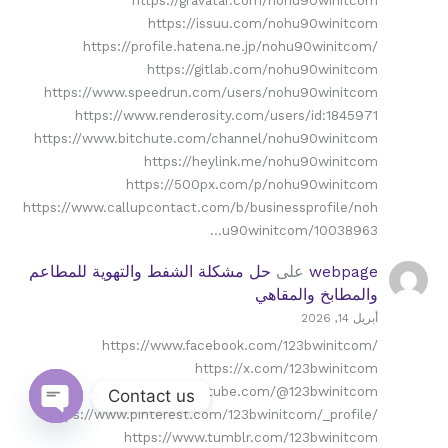
https://issuu.com/nohu90winitcom
https://profile.hatena.ne.jp/nohu90winitcom/
https://gitlab.com/nohu90winitcom
https://www.speedrun.com/users/nohu90winitcom
https://www.renderosity.com/users/id:1845971
https://www.bitchute.com/channel/nohu90winitcom
https://heylink.me/nohu90winitcom
https://500px.com/p/nohu90winitcom
https://www.callupcontact.com/b/businessprofile/noh
u90winitcom/10038963…
webpage
على
حل مشكلة الشفط والتهوية للمطاعم
والمطابخ والمقاهي
أبريل 14, 2026
https://www.facebook.com/123bwinitcom/
https://x.com/123bwinitcom
https://www.youtube.com/@123bwinitcom
Contact us
https://www.pinterest.com/123bwinitcom/_profile/
Open
https://www.tumblr.com/123bwinitcom
chaty