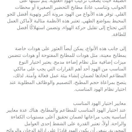
الضيقة حيث يصعب تركيب الهود العلوية. يتم تثبيتها على
الجوانب وتناسب عادةً مطابخ التحضير الصغيرة أو محطات
القلي. توفر هذه الأنواع من الهود مرونة أكبر وتهوية أفضل للجو
المحيط بمواضع الطهي. تعتبر هذه الأنظمة مثالية لأماكن العمل
التي تحتاج إلى تقليل حركة الهواء، وتضمن استهلاكًا أفضل
للطاقة.
إلى جانب هذه الأنواع، يمكن أيضاً العثور على هودات خاصة
بمطابخ معينة، مثل هودات للمطابخ المفتوحة أو هودات تتضمن
ميزات إضافية مثل نظام إضاءة مدمج. يعتبر اختيار النوع
المناسب من الهود أحد أهم القرارات التي يجب على مالكي
المطاعم اتخاذها لضمان إنشاء بيئة عمل فعالة وآمنة. لذلك،
ينصح بمراعاة حجم المطبخ، التصميم والوظائف المطلوبة عند
اختيار نظام الهود المناسب.
معايير اختيار الهود المناسب
عند اختيار الهود المناسب للمطاعم والمطابخ، هناك عدة معايير
أساسية يجب مراعاتها لضمان تحقيق أعلى مستويات الكفاءة
والراحة. أولاً، تعتبر القدرة على الشفط إحدى العوامل
المحورية. ينبغي أن يكون الهود قادرًا على إزالة الدخان والروائح