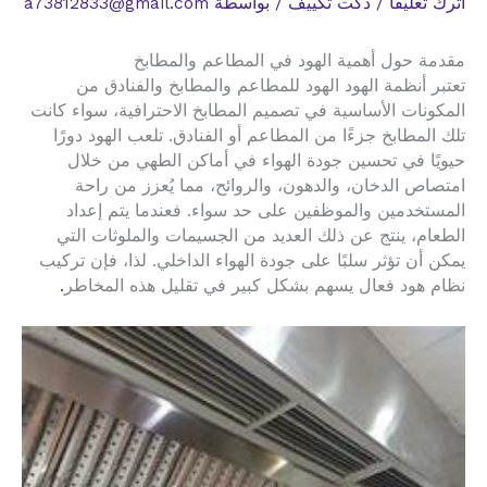
اترك تعليقاً
/
دكت تكييف
/ بواسطة
a73812833@gmail.com
مقدمة حول أهمية الهود في المطاعم والمطابخ
تعتبر أنظمة الهود الهود للمطاعم والمطابخ والفنادق من
المكونات الأساسية في تصميم المطابخ الاحترافية، سواء كانت
تلك المطابخ جزءًا من المطاعم أو الفنادق. تلعب الهود دورًا
حيويًا في تحسين جودة الهواء في أماكن الطهي من خلال
امتصاص الدخان، والدهون، والروائح، مما يُعزز من راحة
المستخدمين والموظفين على حد سواء. فعندما يتم إعداد
الطعام، ينتج عن ذلك العديد من الجسيمات والملوثات التي
يمكن أن تؤثر سلبًا على جودة الهواء الداخلي. لذا، فإن تركيب
نظام هود فعال يسهم بشكل كبير في تقليل هذه المخاطر
.