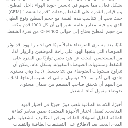
بشكل فعال، مما يسهم في تحسين جودة الهواء داخل المطبخ.
يتم قياس القدرة على الشفط بوحدات “قدرة الشفط” (CFM)،
حيث يجب أن تتناسب هذه القيمة مع حجم المطبخ ونوع الطهي
الذي يتم فيه. معايير عامة تشير إلى أن كل 1000 قدم مكعب
من حجم المطبخ يحتاج إلى حوالي 100 CFM من قدرة الشفط.
ثانيًا، يعد مستوى الضوضاء عاملاً مهمًا في اختيار الهود. قد تؤثر
الضوضاء التي ينتجها الهود على راحة الموظفين والزوار. لذا،
من المستحسن البحث عن هود يحقق توازنًا بين القدرة على
الشفط ومستويات الضوضاء المقبولة. بشكل عام، يمكن أن
تتراوح مستويات الضوضاء من 20 ديسيبل (دب) وهي مستوى
هادئ، إلى أكثر من 70 ديسيبل، والتي قد تسبب إزعاجا. لذلك،
من المهم أن يتحقق صاحب المطعم من ضمان مستوى
ضوضاء مقبول أثناء التشغيل.
أخيرًا، الكفاءة الطاقية تلعب دورًا حيويًا في اختيار الهود
المناسب. يُفضل اختيار الأجهزة المعتمدة ضمن معايير كفاءة
الطاقة لتقليل استهلاك الطاقة وتوفير التكاليف التشغيلية على
المدى البعيد. يعد الاطلاع على التصنيفات الطاقية والتقنيات