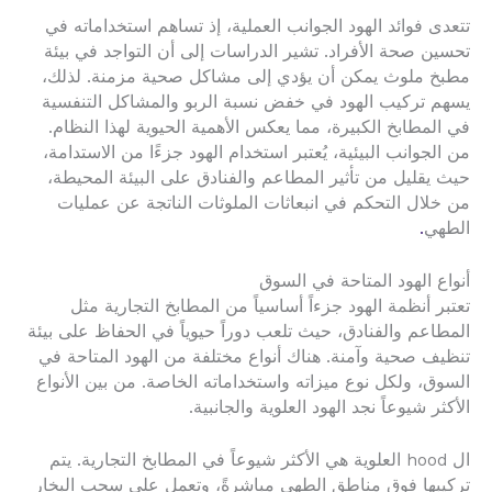
تتعدى فوائد الهود الجوانب العملية، إذ تساهم استخداماته في
تحسين صحة الأفراد. تشير الدراسات إلى أن التواجد في بيئة
مطبخ ملوث يمكن أن يؤدي إلى مشاكل صحية مزمنة. لذلك،
يسهم تركيب الهود في خفض نسبة الربو والمشاكل التنفسية
في المطابخ الكبيرة، مما يعكس الأهمية الحيوية لهذا النظام.
من الجوانب البيئية، يُعتبر استخدام الهود جزءًا من الاستدامة،
حيث يقليل من تأثير المطاعم والفنادق على البيئة المحيطة،
من خلال التحكم في انبعاثات الملوثات الناتجة عن عمليات
الطهي
.
أنواع الهود المتاحة في السوق
تعتبر أنظمة الهود جزءاً أساسياً من المطابخ التجارية مثل
المطاعم والفنادق، حيث تلعب دوراً حيوياً في الحفاظ على بيئة
تنظيف صحية وآمنة. هناك أنواع مختلفة من الهود المتاحة في
السوق، ولكل نوع ميزاته واستخداماته الخاصة. من بين الأنواع
الأكثر شيوعاً نجد الهود العلوية والجانبية.
ال hood العلوية هي الأكثر شيوعاً في المطابخ التجارية. يتم
تركيبها فوق مناطق الطهي مباشرةً، وتعمل على سحب البخار