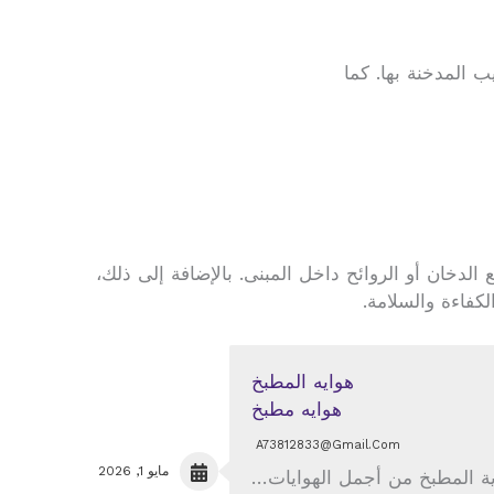
 المدخنة بها. كما
الدخان أو الروائح داخل المبنى. بالإضافة إلى ذلك،
فاءة والسلامة.
هوايه مطبخ
A73812833@gmail.com
مايو 1, 2026
اية المطبخ من أجمل الهوايات…