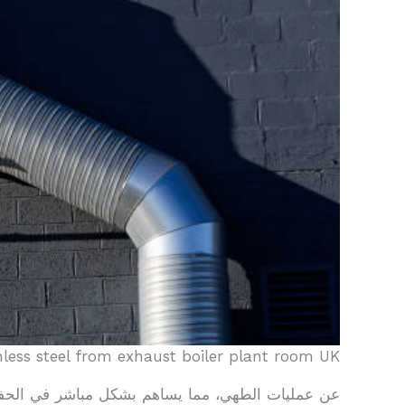
inless steel from exhaust boiler plant room UK
عن عمليات الطهي، مما يساهم بشكل مباشر في الحفاظ 