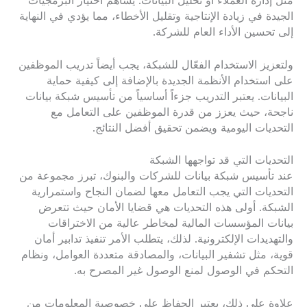
مثل إدارة العملاء أو تحليل البيانات. يساهم اختيار البرمجيات
الجيدة في زيادة الإنتاجية وتقليل الأخطاء، مما يؤدي في النهاية
إلى تحسين الأداء العام للشركة.
ولتعزيز الاستخدام الفعّال للشبكة، يجب أيضاً تدريب الموظفين
على استخدام الأنظمة الجديدة بالإضافة إلى كيفية حماية
البيانات. يعتبر التدريب جزءاً أساسياً من تأسيس شبكة بيانات
ناجحة، حيث يعزز من قدرة الموظفين على التعامل مع
التحديات اليومية ويضمن تحقيق أفضل النتائج.
التحديات التي قد تواجهها الشبكة
عند تأسيس شبكة بيانات للشركات والبنوك، تبرز مجموعة من
التحديات التي يجب التعامل معها لضمان النجاح واستمرارية
الشبكة. أولى هذه التحديات هي قضايا الأمان حيث تتعرض
بيانات المؤسسات المالية لمخاطر عالية من الاختراقات
والتهديدات الإلكترونية. لذلك، يتطلب الأمر تنفيذ تدابير أمان
قوية، مثل تشفير البيانات، والمصادقة متعددة العوامل، ونظام
التحكم في الوصول لمنع الوصول غير المصرح به.
علاوة على ذلك، يعتبر الحفاظ على خصوصية المعلومات من