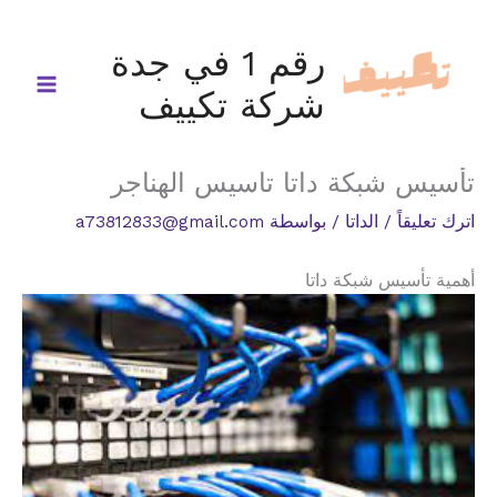
خطي
لى
رقم 1 في جدة
لمحتوى
شركة تكييف
تأسيس شبكة داتا تاسيس الهناجر
اترك تعليقاً
/
الداتا
/ بواسطة
a73812833@gmail.com
أهمية تأسيس شبكة داتا