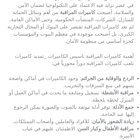
في عصر تزايد فيه الاعتماد على التكنولوجيا لضمان الأمن
والسلامة، أصبحت
كاميرات المراقبة
من أهم وسائل الحماية
للمنازل، الشركات، المنشآت الحكومية، وحتى الأماكن العامة.
لم تعد كاميرات المراقبة تقتصر على البنوك أو المحال التجارية
الكبرى، بل أصبحت موجودة في معظم البيوت والمؤسسات
كجزء أساسي من منظومة الأمان.
أهمية كاميرات المراقبة تاسيس الكاميرات _تمديد كاميرات
تلعب كاميرات المراقبة دوراً محورياً في:
الردع والوقاية من الجرائم
: وجود الكاميرات في أماكن واضحة
يسهم في منع السرقات والتخريب.
مراقبة الأنشطة
: تسجيل ومتابعة ما يحدث في أماكن العمل أو
المنزل لحظة بلحظة.
جمع الأدلة
: توفر أدلة موثقة بالصوت والصورة يمكن الرجوع
إليها عند الحاجة.
زيادة الشعور بالأمان
: للأفراد والعاملين وأصحاب الممتلكات.
مراقبة الأطفال وكبار السن
: الاطمئنان عليهم في غياب
الأسرة.