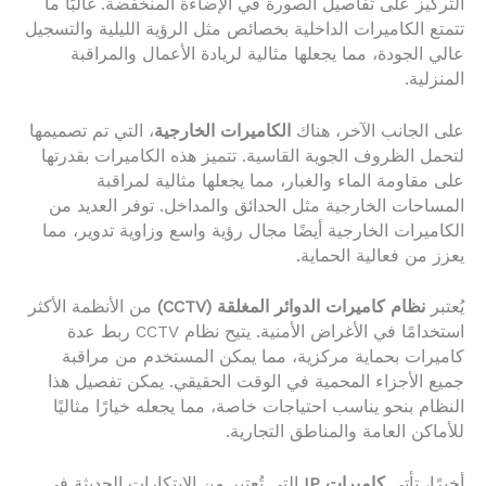
التركيز على تفاصيل الصورة في الإضاءة المنخفضة. غالبًا ما
تتمتع الكاميرات الداخلية بخصائص مثل الرؤية الليلية والتسجيل
عالي الجودة، مما يجعلها مثالية لريادة الأعمال والمراقبة
المنزلية.
على الجانب الآخر، هناك
الكاميرات الخارجية
، التي تم تصميمها
لتحمل الظروف الجوية القاسية. تتميز هذه الكاميرات بقدرتها
على مقاومة الماء والغبار، مما يجعلها مثالية لمراقبة
المساحات الخارجية مثل الحدائق والمداخل. توفر العديد من
الكاميرات الخارجية أيضًا مجال رؤية واسع وزاوية تدوير، مما
يعزز من فعالية الحماية.
يُعتبر
نظام كاميرات الدوائر المغلقة (CCTV)
من الأنظمة الأكثر
استخدامًا في الأغراض الأمنية. يتيح نظام CCTV ربط عدة
كاميرات بحماية مركزية، مما يمكن المستخدم من مراقبة
جميع الأجزاء المحمية في الوقت الحقيقي. يمكن تفصيل هذا
النظام بنحو يناسب احتياجات خاصة، مما يجعله خيارًا مثاليًا
للأماكن العامة والمناطق التجارية.
أخيرًا، تأتي
كاميرات IP
التي تُعتبر من الابتكارات الحديثة في