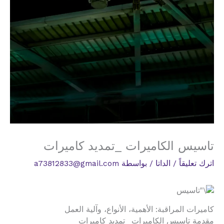
تاسيس الكاميرات _تمديد كاميرات
اترك تعليقاً
/
الداتا
/ بواسطة
a73812833@gmail.com
كاميرات المراقبة: الأهمية، الأنواع، وآلية العمل
مقدمة تاسيس الكاميرات _تمديد كاميرات