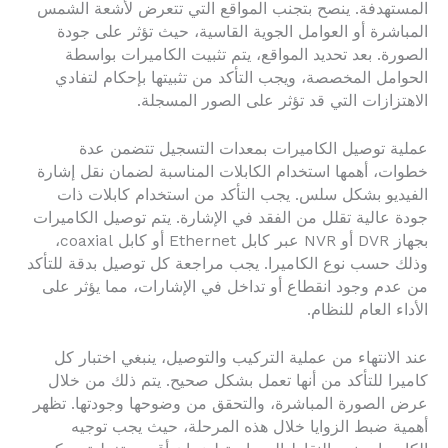
المستهدفة. ينصح بتجنب المواقع التي تتعرض لأشعة الشمس
المباشرة أو العوامل الجوية القاسية، حيث تؤثر على جودة
الصورة. بعد تحديد المواقع، يتم تثبيت الكاميرات بواسطة
الحوامل المخصصة، ويجب التأكد من تثبيتها بإحكام لتفادي
الاهتزازات التي قد تؤثر على الصور المسجلة.
عملية توصيل الكاميرات بمعدات التسجيل تتضمن عدة
خطوات، أهمها استخدام الكابلات المناسبة لضمان نقل إشارة
الفيديو بشكل سلس. يجب التأكد من استخدام كابلات ذات
جودة عالية تقلل من الفقد في الإشارة. يتم توصيل الكاميرات
بجهاز DVR أو NVR عبر كابل Ethernet أو كابل coaxial،
وذلك حسب نوع الكاميرا. يجب مراجعة كل توصيل بدقة للتأكد
من عدم وجود انقطاع أو تداخل في الإشارات، مما يؤثر على
الأداء العام للنظام.
عند الانتهاء من عملية التركيب والتوصيل، ينبغي اختبار كل
كاميرا للتأكد من أنها تعمل بشكل صحيح. يتم ذلك من خلال
عرض الصورة المباشرة، والتحقق من وضوحها وجودتها. تظهر
أهمية ضبط الزوايا خلال هذه المرحلة، حيث يجب توجيه