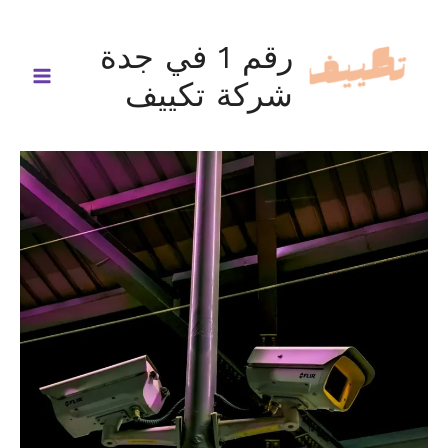
خطي
لى
رقم 1 في جدة
لمحتوى
شركة تكييف