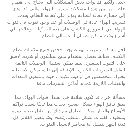
جدة، ولكنها قد تواجه بعض المشكلات التي تحتاج إلى اهتمام
خاص. من بين هذه المشكلات تسريب الهواء، والتي قد تؤدي
إلى خسارة فعالة للطاقة وتؤثر على كفاءة النظام. يحدث
تسريب الهواء عادة في الوصلات أو عند وجود ثقوب في قنوات
الهواء. من الضروري الكشف على هذه التسرُّبات وعلاجها في
أسرع وقت ممكن لضمان أداء مثالي للنظام.
لحل مشكلة تسريب الهواء، يجب فحص جميع مكونات نظام
التكييف بعناية. يفضل استخدام منتج سيليكون أو شريط لاصق
على الثقوب الصغيرة، بينما يمكن استبدال الوصلات التالفة
لتقليل التسريبات الكبيرة. بالإضافة إلى ذلك، يمكن الاستعانة
بخبراء متخصصين في تركيب تكييف، حيث يمتلكون المعدات
والتقنيات اللازمة لتحديد أماكن التسريبات بدقة.
مسألة أخرى قد تكون شائعة هي انسداد قنوات الهواء، مما
يعيق تدفق الهواء بشكل صحيح. يحدث هذا غالبًا بسبب تراكم
الأوساخ والغبار. يمكن التعامل مع ذلك من خلال صيانة دورية
وتنظيف القنوات بشكل منتظم. يُنصح أيضًا بتغيير الفلاتر كل
ثلاثة أشهر لتقليل أية مخاطر لانسداد القنوات.