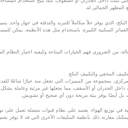
لتي تثبت داخل الجدران أو السقوف، مما يتيح استخدام المساحات 
المظهر الجمالي له.
كج، الذي يوفر حلاً متكاملاً للتبريد والتدفئة في جهاز واحد. ي
رية والعمائر السكنية الكبيرة. باستخدام مثل هذه الأنظمة، يمكن ل
ة، من الضروري فهم الخيارات المتاحة وكيفية اختيار النظام الم
ييف المخفي والتكييف البكج
ركزي، بمجموعة من المميزات التي تجعل منه خيارًا شائعًا للعديد 
داخل الجدران أو الأسقف، مما يجعلها غير مرئية وعاملة بشكل 
 بل أيضًا يوفر بيئة مريحة دون أي ضجيج أو تشويش.
ة في توزيع الهواء. يعتمد على نظام قنوات متصلة تعمل على توز
يمكنك مقارنة ذلك بأنظمة المكيفات الأخرى التي قد لا توفر نف