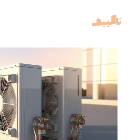
خطي
لى
لمحتوى