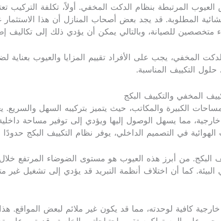
عيوب المرتبطة بنظام الدكت المخفي. أولاً، تكلفة التركيب تعتبر
نشائية المطلوبة. قد يجد بعض أصحاب المنازل أن هذا الاستثمار غي
براء متخصصين للصيانة، وبالتالي يمكن أن يؤدي ذلك إلى تكاليف
لدكت المخفي، يجب على الأفراد تقييم المزايا والعيوب بعناية لض
 حلول التكييف المناسبة.
ييف المخفي والتكييف البكج
لمساحات الكبيرة والمكاتب، حيث يتميز بتركيبه السهل والسريع. 
خارجية، مما يسهل الوصول إليها ويؤدي إلى توفير مساحة داخل
هوائية في التصميم الداخلي، يوفر نظام التكييف البكج حدودًا أ
يف البكج. من أبرز هذه العيوب هو مستوى الضوضاء المرتفع خلال
في البيئة. كما أن اختلاف أنظمة التبريد قد يؤدي إلى تشغيل غي
ارجية كافية لوحدته، مما قد يكون غير ملائم لبعض المواقع. هذا