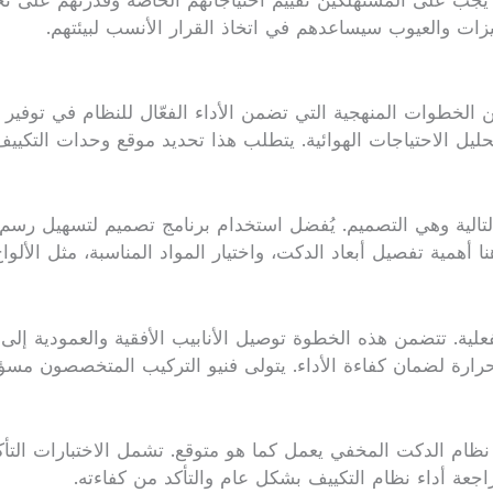
جب على المستهلكين تقييم احتياجاتهم الخاصة وقدرتهم على تح
يزات والعيوب سيساعدهم في اتخاذ القرار الأنسب لبيئتهم.
خطوات المنهجية التي تضمن الأداء الفعّال للنظام في توفير ا
يل الاحتياجات الهوائية. يتطلب هذا تحديد موقع وحدات التكييف
ة التالية وهي التصميم. يُفضل استخدام برنامج تصميم لتسهيل 
هنا أهمية تفصيل أبعاد الدكت، واختيار المواد المناسبة، مثل الأل
لفعلية. تتضمن هذه الخطوة توصيل الأنابيب الأفقية والعمودية إل
رارة لضمان كفاءة الأداء. يتولى فنيو التركيب المتخصصون مسؤولي
أن نظام الدكت المخفي يعمل كما هو متوقع. تشمل الاختبارات ال
جعة أداء نظام التكييف بشكل عام والتأكد من كفاءته.