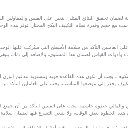
ضمان تحقيق النتائج المثلى. يتعين على الفنيين والمقاولين الب
سب مع حجم وقدرة نظام التكييف البكج المختار. توفر هذه الوحدات
ب على العاملين التأكد من سلامة الأسطح التي ستُركب عليها الو
ء وأدوات القياس لضمان هذا المستوى. بالإضافة إلى ذلك، ينبغ
تكييف. يجب أن تكون هذه القاعدة قوية ومستوية لتدعيم الوزن ال
التكييف بحذر إلى موضعها المناسب. يجب على العاملين التأكد م
بائي والمائي خطوة حاسمة. يجب على الفنيين التأكد من أن جميع
هذه الخطوة بعض الوقت، ولا ينبغي التسرع فيها لضمان سلامة 
ته. يُنصح بتشغيل الوحدة ومراقبة أدائها، بالإضافة إلى ملاحظة 