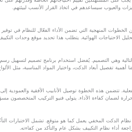
جب على المستهلكين تقييم احتياجاتهم الخاصة وقدرتهم على تح
يزات والعيوب سيساعدهم في اتخاذ القرار الأنسب لبيئتهم.
خطوات المنهجية التي تضمن الأداء الفعّال للنظام في توفير ا
يل الاحتياجات الهوائية. يتطلب هذا تحديد موقع وحدات التكييف
ة التالية وهي التصميم. يُفضل استخدام برنامج تصميم لتسهيل 
هنا أهمية تفصيل أبعاد الدكت، واختيار المواد المناسبة، مثل الأل
لفعلية. تتضمن هذه الخطوة توصيل الأنابيب الأفقية والعمودية إل
رارة لضمان كفاءة الأداء. يتولى فنيو التركيب المتخصصون مسؤولي
أن نظام الدكت المخفي يعمل كما هو متوقع. تشمل الاختبارات ال
جعة أداء نظام التكييف بشكل عام والتأكد من كفاءته.