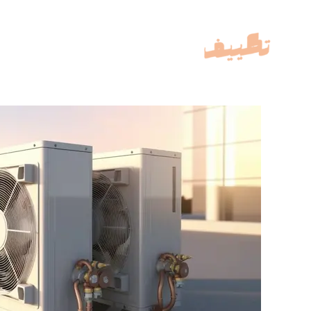
خطي
لى
لمحتوى