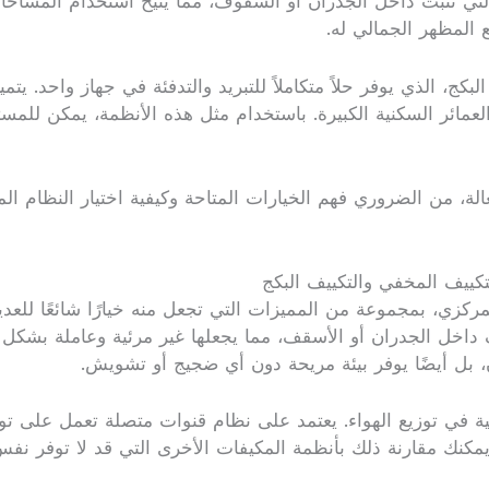
لتي تثبت داخل الجدران أو السقوف، مما يتيح استخدام المساحات 
المظهر الجمالي له.
كج، الذي يوفر حلاً متكاملاً للتبريد والتدفئة في جهاز واحد. ي
رية والعمائر السكنية الكبيرة. باستخدام مثل هذه الأنظمة، يمكن ل
ة، من الضروري فهم الخيارات المتاحة وكيفية اختيار النظام الم
ييف المخفي والتكييف البكج
ركزي، بمجموعة من المميزات التي تجعل منه خيارًا شائعًا للعديد 
داخل الجدران أو الأسقف، مما يجعلها غير مرئية وعاملة بشكل 
 بل أيضًا يوفر بيئة مريحة دون أي ضجيج أو تشويش.
ة في توزيع الهواء. يعتمد على نظام قنوات متصلة تعمل على توز
يمكنك مقارنة ذلك بأنظمة المكيفات الأخرى التي قد لا توفر نف