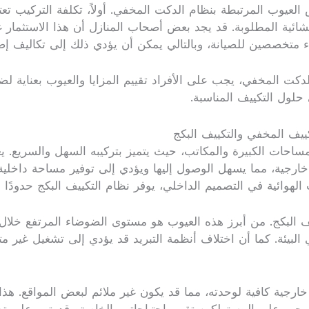
عيوب المرتبطة بنظام الدكت المخفي. أولاً، تكلفة التركيب تعتبر
نشائية المطلوبة. قد يجد بعض أصحاب المنازل أن هذا الاستثمار غي
براء متخصصين للصيانة، وبالتالي يمكن أن يؤدي ذلك إلى تكاليف
لدكت المخفي، يجب على الأفراد تقييم المزايا والعيوب بعناية لض
 حلول التكييف المناسبة.
ييف المخفي والتكييف البكج
لمساحات الكبيرة والمكاتب، حيث يتميز بتركيبه السهل والسريع. 
خارجية، مما يسهل الوصول إليها ويؤدي إلى توفير مساحة داخل
هوائية في التصميم الداخلي، يوفر نظام التكييف البكج حدودًا أ
يف البكج. من أبرز هذه العيوب هو مستوى الضوضاء المرتفع خلال
في البيئة. كما أن اختلاف أنظمة التبريد قد يؤدي إلى تشغيل غي
ارجية كافية لوحدته، مما قد يكون غير ملائم لبعض المواقع. هذا