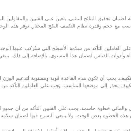
ضمان تحقيق النتائج المثلى. يتعين على الفنيين والمقاولين الب
سب مع حجم وقدرة نظام التكييف البكج المختار. توفر هذه الوحدات
ب على العاملين التأكد من سلامة الأسطح التي ستُركب عليها الو
ء وأدوات القياس لضمان هذا المستوى. بالإضافة إلى ذلك، ينبغ
تكييف. يجب أن تكون هذه القاعدة قوية ومستوية لتدعيم الوزن ال
التكييف بحذر إلى موضعها المناسب. يجب على العاملين التأكد م
بائي والمائي خطوة حاسمة. يجب على الفنيين التأكد من أن جميع
هذه الخطوة بعض الوقت، ولا ينبغي التسرع فيها لضمان سلامة 
ته. يُنصح بتشغيل الوحدة ومراقبة أدائها، بالإضافة إلى ملاحظة 