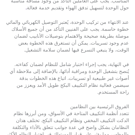
المناسب. يجب على العاملين التأكد من وجود مسافة مناسبة
حول الوحدة لتسهيل تدفق الهواء وتقديم خدمة فعالة
.
عند الانتهاء من تركيب الوحدة، يُعتبر التوصيل الكهربائي والمائي
خطوة حاسمة. يجب على الفنيين التأكد من أن جميع الأسلاك
موصلة بطريقة صحيحة والاهتمام بتوصيلات الأنابيب لضمان
عدم وجود تسريبات. يمكن أن تستغرق هذه الخطوة بعض
الوقت، ولا ينبغي التسرع فيها لضمان سلامة التشغيل.
في النهاية، يجب إجراء اختبار شامل للنظام لضمان كفاءته.
يُنصح بتشغيل الوحدة ومراقبة أدائها، بالإضافة إلى ملاحظة أي
أصوات غير طبيعية أو تسريبات. اتباع هذه الخطوات بدقة
سيضمن فعالية نظام التكييف البكج طويل الأمد ويعزز من
راحة المستخدم.
الفروق الرئيسية بين النظامين
تتعدد أنظمة التكييف المتاحة في الأسواق، ومن أبرزها نظام
الدكت التكييف المخفي ونظام التكييف البكج. تختلف هذان
النظامان بشكل واضح في عدة جوانب تتعلق بالأداء والتكلفة
والمظهر، مما يؤثر على قرار المستهلك في اختيار النظام الأكثر