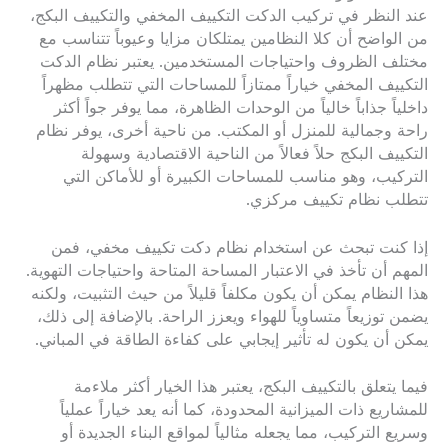
عند النظر في تركيب الدكت التكييف المخفي والتكييف البكج،
من الواضح أن كلا النظامين يمتلكان مزايا وعيوباً تتناسب مع
مختلف الظروف واحتياجات المستخدمين. يعتبر نظام الدكت
التكييف المخفي خياراً ممتازاً للمساحات التي تتطلب مظهراً
داخلياً جذاباً خالياً من الوحدات الظاهرة، مما يوفر جواً أكثر
راحة وجمالية للمنزل أو المكتب. من ناحية أخرى، يوفر نظام
التكييف البكج حلاً فعالاً من الناحية الاقتصادية وسهولة
التركيب، وهو مناسب للمساحات الكبيرة أو للأماكن التي
تتطلب نظام تكييف مركزي.
إذا كنت تبحث عن استخدام نظام دكت تكييف مخفي، فمن
المهم أن تأخذ في الاعتبار المساحة المتاحة واحتياجات التهوية.
هذا النظام يمكن أن يكون مكلفاً قليلاً من حيث التثبيت، ولكنه
يضمن توزيعاً متساوياً للهواء ويعزز الراحة. بالإضافة إلى ذلك،
يمكن أن يكون له تأثير إيجابي على كفاءة الطاقة في المباني.
فيما يتعلق بالتكييف البكج، يعتبر هذا الخيار أكثر ملاءمة
للمشاريع ذات الميزانية المحدودة، كما أنه يعد خياراً عملياً
وسريع التركيب، مما يجعله مثالياً لمواقع البناء الجديدة أو