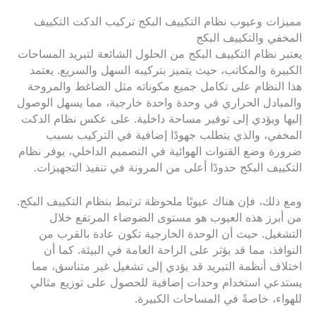
مميزات وعيوب نظام التكييف البكج تركيب الدكت التكييف
المخفي والتكييف البكج
يعتبر نظام التكييف البكج من الحلول الشائعة لتبريد المساحات
الكبيرة والمكاتب، حيث يتميز بتركيبه السهل والسريع. يعتمد
هذا النظام على تكامل جميع مكوناته مثل الضاغط والمروحة
والمبادل الحراري في وحدة واحدة خارجية، مما يسهل الوصول
إليها ويؤدي إلى توفير مساحة داخلية. على عكس نظام الدكت
المخفي، والذي يتطلب جهودًا إضافية في التركيب بسبب
ضرورة وضع القنوات الهوائية في التصميم الداخلي، يوفر نظام
التكييف البكج حدودًا أعلى من المرونة في تنفيذ التجهيزات.
ومع ذلك، فإن هناك عيوبًا ملحوظة ترتبط بنظام التكييف البكج.
من أبرز هذه العيوب هو مستوى الضوضاء المرتفع خلال
التشغيل. حيث أن الوحدة الخارجية تكون عادة بالقرب من
النوافذ، مما قد يؤثر على الراحة العامة في البيئة. كما أن
اختلاف أنظمة التبريد قد يؤدي إلى تشغيل غير متناسق، مما
يستدعي استخدام وحدات إضافية للحصول على توزيع مثالي
للهواء، خاصةً في المساحات الكبيرة.