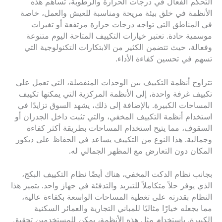
التحكم الفعال في درجات الحرارة والرطوبة، تساهم هذه
الأنظمة في خلق بيئة مريحة ومناسبة للعيش والعمل، خاصة
في المناطق التي تواجه درجات حرارة مرتفعة أو تغيرات
موسمية حادة. تعتبر خيارات التكييف المتاحة اليوم متنوعة
وفعالة، حيث تتضمن الكثير من الابتكارات التكنولوجية التي
تسهم في تحسين كفاءة الأداء.
تتراوح أنظمة التكييف بين الوحدات المنفصلة، التي تعمل على
تكييف غرفة واحدة، إلى الأنظمة المركزية التي يمكنها تكييف
المساحات الكبيرة. بالإضافة إلى ذلك، يشهد السوق تزايدًا في
استخدام أنظمة التكييف المخفي، والتي تثبت داخل الجدران أو
السقوف، مما يتيح استخدام المساحات بطريقة أكثر كفاءة
وجمالية. هذا النوع من التكييف يساعد في الحفاظ على ديكور
المكان دون التعارض مع المظهر الجمالي له.
بجانب نظام الدكت المخفي، هناك أيضًا نظام التكييف البكج،
الذي يوفر حلاً متكاملاً للتبريد والتدفئة في جهاز واحد. يتميز هذا
النظام بقدرته على تغطية المساحات الواسعة بكفاءة عالية،
مما يجعله خيارًا مثاليًا للمباني التجارية والعمائر السكنية
الكبيرة. باستخدام مثل هذه الأنظمة، يمكن للمستخدمين تحقيق