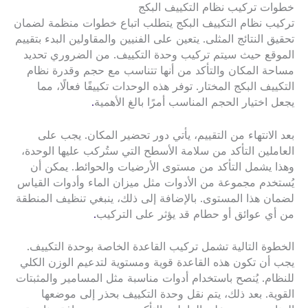
خطوات تركيب نظام التكييف البكج
تركيب نظام التكييف البكج يتطلب اتباع خطوات منظمة لضمان
تحقيق النتائج المثلى. يتعين على الفنيين والمقاولين البدء بتقييم
الموقع حيث سيتم تركيب وحدة التكييف. من الضروري تحديد
مساحة المكان والتأكد من أنها تتناسب مع حجم وقدرة نظام
التكييف البكج المختار. توفر هذه الوحدات تكييفًا فعالًا، مما
يجعل اختيار الحجم المناسب أمرًا بالغ الأهمية
.
بعد الانتهاء من التقييم، يأتي دور تحضير المكان. يجب على
العاملين التأكد من سلامة الأسطح التي ستُركب عليها الوحدة،
وهذا يشمل التأكد من مستوى الأرضيات والحوائط. يمكن أن
يُستخدم مجموعة من الأدوات مثل ميزان الماء وأدوات القياس
لضمان هذا المستوى. بالإضافة إلى ذلك، ينبغي تنظيف المنطقة
من أي عوائق أو حطام قد يؤثر على التركيب
.
الخطوة التالية تشمل تركيب القاعدة الخاصة بوحدة التكييف.
يجب أن تكون هذه القاعدة قوية ومستوية لتدعيم الوزن الكلي
للنظام. يُنصح باستخدام أدوات مناسبة مثل المسامير والمثبتات
القوية. بعد ذلك، يتم نقل وحدة التكييف بحذر إلى موضعها