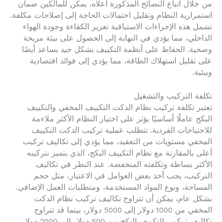
من خلال اتباع النصائح المذكورة أعلاه، يمكن للمالكين ضمان
استمرارية النظام وتقليل احتمالات الحاجة إلى إصلاحات مكلفة.
تشمل هذه الإجراءات الاستباقية تعزيز الكفاءة وجودة الهواء
الداخلي، مما يؤدي في النهاية إلى الحصول على بيئة مريحة
وصحية. الحفاظ على أنظمة التكييف بشكل جيد يساعد أيضًا
على تقليل استهلاك الطاقة، مما يؤدي إلى فوائد اقتصادية
وبيئية.
تكلفة التركيب والتشغيل
تعتبر تكلفة تركيب نظام الدكت التكييف المخفي والتكييف
البكج عاملًا أساسيًا يؤثر على اختيار النظام الأكثر ملاءمة
للاحتياجات الفردية. تتطلب عملية تركيب الدكت التكييف
المخفي مستويات من التعقيد، مما يؤدي إلى تكاليف تركيب
أعلى بالمقارنة مع نظام التكييف البكج، الذي يتميز بتركيبه
الأكثر بساطة وتكلفته المنخفضة. عند النظر في تكاليف
التركيب، يجب أخذ بعض العوامل في الاعتبار، مثل حجم
المساحة، ونوع المواد المستخدمة، ومتطلبات العمل الإضافي.
بشكل عام، يمكن أن تتراوح تكاليف تركيب نظام الدكت
المخفي من 1000 دولار إلى 5000 دولار، بينما قد تتراوح
تكاليف تركيب التكييف البكج من 500 دولار إلى 2000 دولار،