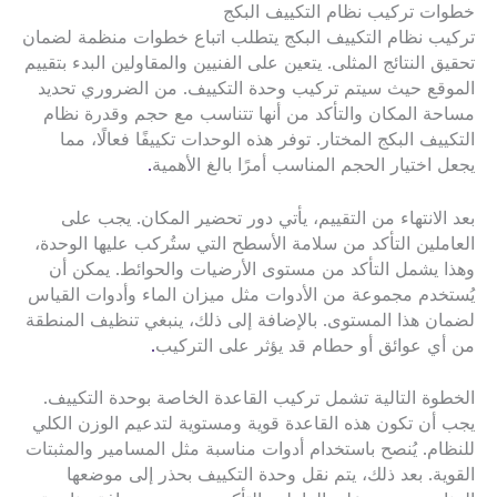
خطوات تركيب نظام التكييف البكج
تركيب نظام التكييف البكج يتطلب اتباع خطوات منظمة لضمان
تحقيق النتائج المثلى. يتعين على الفنيين والمقاولين البدء بتقييم
الموقع حيث سيتم تركيب وحدة التكييف. من الضروري تحديد
مساحة المكان والتأكد من أنها تتناسب مع حجم وقدرة نظام
التكييف البكج المختار. توفر هذه الوحدات تكييفًا فعالًا، مما
يجعل اختيار الحجم المناسب أمرًا بالغ الأهمية
.
بعد الانتهاء من التقييم، يأتي دور تحضير المكان. يجب على
العاملين التأكد من سلامة الأسطح التي ستُركب عليها الوحدة،
وهذا يشمل التأكد من مستوى الأرضيات والحوائط. يمكن أن
يُستخدم مجموعة من الأدوات مثل ميزان الماء وأدوات القياس
لضمان هذا المستوى. بالإضافة إلى ذلك، ينبغي تنظيف المنطقة
من أي عوائق أو حطام قد يؤثر على التركيب
.
الخطوة التالية تشمل تركيب القاعدة الخاصة بوحدة التكييف.
يجب أن تكون هذه القاعدة قوية ومستوية لتدعيم الوزن الكلي
للنظام. يُنصح باستخدام أدوات مناسبة مثل المسامير والمثبتات
القوية. بعد ذلك، يتم نقل وحدة التكييف بحذر إلى موضعها