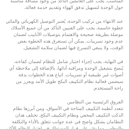
المناسب. يجب على العاملين التأكد من وجود مسافة مناسبة
حول الوحدة لتسهيل تدفق الهواء وتقديم خدمة فعالة
.
عند الانتهاء من تركيب الوحدة، يُعتبر التوصيل الكهربائي والمائي
خطوة حاسمة. يجب على الفنيين التأكد من أن جميع الأسلاك
موصلة بطريقة صحيحة والاهتمام بتوصيلات الأنابيب لضمان
عدم وجود تسريبات. يمكن أن تستغرق هذه الخطوة بعض
الوقت، ولا ينبغي التسرع فيها لضمان سلامة التشغيل.
في النهاية، يجب إجراء اختبار شامل للنظام لضمان كفاءته.
يُنصح بتشغيل الوحدة ومراقبة أدائها، بالإضافة إلى ملاحظة أي
أصوات غير طبيعية أو تسريبات. اتباع هذه الخطوات بدقة
سيضمن فعالية نظام التكييف البكج طويل الأمد ويعزز من
راحة المستخدم.
الفروق الرئيسية بين النظامين
تتعدد أنظمة التكييف المتاحة في الأسواق، ومن أبرزها نظام
الدكت التكييف المخفي ونظام التكييف البكج. تختلف هذان
النظامان بشكل واضح في عدة جوانب تتعلق بالأداء والتكلفة
والمظهر، مما يؤثر على قرار المستهلك في اختيار النظام الأكثر