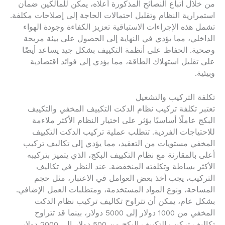
من خلال اتباع النصائح المذكورة أعلاه، يمكن للمالكين ضمان
استمرارية النظام وتقليل احتمالات الحاجة إلى إصلاحات مكلفة.
تشمل هذه الإجراءات الاستباقية تعزيز الكفاءة وجودة الهواء
الداخلي، مما يؤدي في النهاية إلى الحصول على بيئة مريحة
وصحية. الحفاظ على أنظمة التكييف بشكل جيد يساعد أيضًا
على تقليل استهلاك الطاقة، مما يؤدي إلى فوائد اقتصادية
وبيئية.
تكلفة التركيب والتشغيل
تعتبر تكلفة تركيب نظام الدكت التكييف المخفي والتكييف
البكج عاملًا أساسيًا يؤثر على اختيار النظام الأكثر ملاءمة
للاحتياجات الفردية. تتطلب عملية تركيب الدكت التكييف
المخفي مستويات من التعقيد، مما يؤدي إلى تكاليف تركيب
أعلى بالمقارنة مع نظام التكييف البكج، الذي يتميز بتركيبه
الأكثر بساطة وتكلفته المنخفضة. عند النظر في تكاليف
التركيب، يجب أخذ بعض العوامل في الاعتبار، مثل حجم
المساحة، ونوع المواد المستخدمة، ومتطلبات العمل الإضافي.
بشكل عام، يمكن أن تتراوح تكاليف تركيب نظام الدكت
المخفي من 1000 دولار إلى 5000 دولار، بينما قد تتراوح
تكاليف تركيب التكييف البكج من 500 دولار إلى 2000 دولار،