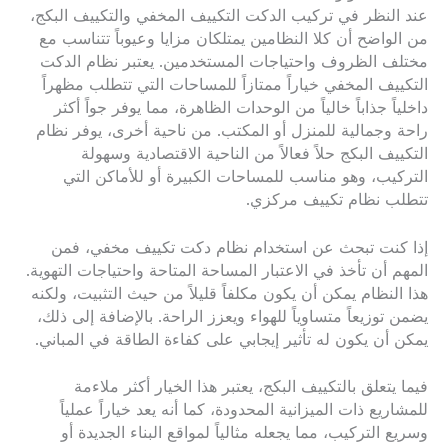
عند النظر في تركيب الدكت التكييف المخفي والتكييف البكج،
من الواضح أن كلا النظامين يمتلكان مزايا وعيوباً تتناسب مع
مختلف الظروف واحتياجات المستخدمين. يعتبر نظام الدكت
التكييف المخفي خياراً ممتازاً للمساحات التي تتطلب مظهراً
داخلياً جذاباً خالياً من الوحدات الظاهرة، مما يوفر جواً أكثر
راحة وجمالية للمنزل أو المكتب. من ناحية أخرى، يوفر نظام
التكييف البكج حلاً فعالاً من الناحية الاقتصادية وسهولة
التركيب، وهو مناسب للمساحات الكبيرة أو للأماكن التي
تتطلب نظام تكييف مركزي.
إذا كنت تبحث عن استخدام نظام دكت تكييف مخفي، فمن
المهم أن تأخذ في الاعتبار المساحة المتاحة واحتياجات التهوية.
هذا النظام يمكن أن يكون مكلفاً قليلاً من حيث التثبيت، ولكنه
يضمن توزيعاً متساوياً للهواء ويعزز الراحة. بالإضافة إلى ذلك،
يمكن أن يكون له تأثير إيجابي على كفاءة الطاقة في المباني.
فيما يتعلق بالتكييف البكج، يعتبر هذا الخيار أكثر ملاءمة
للمشاريع ذات الميزانية المحدودة، كما أنه يعد خياراً عملياً
وسريع التركيب، مما يجعله مثالياً لمواقع البناء الجديدة أو