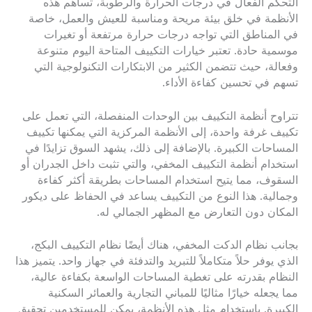
التحكم الفعال في درجات الحرارة والرطوبة، تساهم هذه
الأنظمة في خلق بيئة مريحة ومناسبة للعيش والعمل، خاصة
في المناطق التي تواجه درجات حرارة مرتفعة أو تغيرات
موسمية حادة. تعتبر خيارات التكييف المتاحة اليوم متنوعة
وفعالة، حيث تتضمن الكثير من الابتكارات التكنولوجية التي
تسهم في تحسين كفاءة الأداء.
تتراوح أنظمة التكييف بين الوحدات المنفصلة، التي تعمل على
تكييف غرفة واحدة، إلى الأنظمة المركزية التي يمكنها تكييف
المساحات الكبيرة. بالإضافة إلى ذلك، يشهد السوق تزايدًا في
استخدام أنظمة التكييف المخفي، والتي تثبت داخل الجدران أو
السقوف، مما يتيح استخدام المساحات بطريقة أكثر كفاءة
وجمالية. هذا النوع من التكييف يساعد في الحفاظ على ديكور
المكان دون التعارض مع المظهر الجمالي له.
بجانب نظام الدكت المخفي، هناك أيضًا نظام التكييف البكج،
الذي يوفر حلاً متكاملاً للتبريد والتدفئة في جهاز واحد. يتميز هذا
النظام بقدرته على تغطية المساحات الواسعة بكفاءة عالية،
مما يجعله خيارًا مثاليًا للمباني التجارية والعمائر السكنية
الكبيرة. باستخدام مثل هذه الأنظمة، يمكن للمستخدمين تحقيق