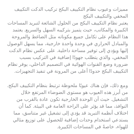
مميزات وعيوب نظام التكييف البكج تركيب الدكت التكييف
المخفي والتكييف البكج
يعتبر نظام التكييف البكج من الحلول الشائعة لتبريد المساحات
الكبيرة والمكاتب، حيث يتميز بتركيبه السهل والسريع. يعتمد
هذا النظام على تكامل جميع مكوناته مثل الضاغط والمروحة
والمبادل الحراري في وحدة واحدة خارجية، مما يسهل الوصول
إليها ويؤدي إلى توفير مساحة داخلية. على عكس نظام الدكت
المخفي، والذي يتطلب جهودًا إضافية في التركيب بسبب
ضرورة وضع القنوات الهوائية في التصميم الداخلي، يوفر نظام
التكييف البكج حدودًا أعلى من المرونة في تنفيذ التجهيزات.
ومع ذلك، فإن هناك عيوبًا ملحوظة ترتبط بنظام التكييف البكج.
من أبرز هذه العيوب هو مستوى الضوضاء المرتفع خلال
التشغيل. حيث أن الوحدة الخارجية تكون عادة بالقرب من
النوافذ، مما قد يؤثر على الراحة العامة في البيئة. كما أن
اختلاف أنظمة التبريد قد يؤدي إلى تشغيل غير متناسق، مما
يستدعي استخدام وحدات إضافية للحصول على توزيع مثالي
للهواء، خاصةً في المساحات الكبيرة.