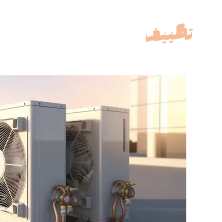
خطي
لى
لمحتوى