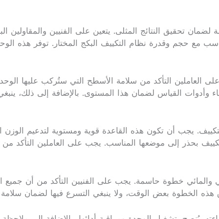
ضمان تحقيق النتائج المثلى. يتعين على الفنيين والمقاولين الب
سب مع حجم وقدرة نظام التكييف البكج المختار. توفر هذه الوحدات
ب على العاملين التأكد من سلامة الأسطح التي ستُركب عليها الو
ء وأدوات القياس لضمان هذا المستوى. بالإضافة إلى ذلك، ينبغ
تكييف. يجب أن تكون هذه القاعدة قوية ومستوية لتدعيم الوزن ال
التكييف بحذر إلى موضعها المناسب. يجب على العاملين التأكد م
بائي والمائي خطوة حاسمة. يجب على الفنيين التأكد من أن جميع
هذه الخطوة بعض الوقت، ولا ينبغي التسرع فيها لضمان سلامة 
ته. يُنصح بتشغيل الوحدة ومراقبة أدائها، بالإضافة إلى ملاحظة 