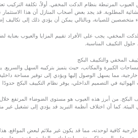
عيوب المرتبطة بنظام الدكت المخفي. أولاً، تكلفة التركيب تعتبر
نشائية المطلوبة. قد يجد بعض أصحاب المنازل أن هذا الاستثمار غي
براء متخصصين للصيانة، وبالتالي يمكن أن يؤدي ذلك إلى تكاليف
لدكت المخفي، يجب على الأفراد تقييم المزايا والعيوب بعناية لض
 حلول التكييف المناسبة.
ييف المخفي والتكييف البكج
لمساحات الكبيرة والمكاتب، حيث يتميز بتركيبه السهل والسريع. 
خارجية، مما يسهل الوصول إليها ويؤدي إلى توفير مساحة داخل
هوائية في التصميم الداخلي، يوفر نظام التكييف البكج حدودًا أ
يف البكج. من أبرز هذه العيوب هو مستوى الضوضاء المرتفع خلال
في البيئة. كما أن اختلاف أنظمة التبريد قد يؤدي إلى تشغيل غي
ارجية كافية لوحدته، مما قد يكون غير ملائم لبعض المواقع. هذا