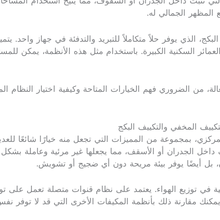
لتي تثبت داخل الجدران أو السقوف، مما يتيح استخدام المساحات 
المظهر الجمالي له.
كج، الذي يوفر حلاً متكاملاً للتبريد والتدفئة في جهاز واحد. ي
رية والعمائر السكنية الكبيرة. باستخدام مثل هذه الأنظمة، يمكن ل
ة، من الضروري فهم الخيارات المتاحة وكيفية اختيار النظام الم
ييف المخفي والتكييف البكج
ركزي، بمجموعة من المميزات التي تجعل منه خيارًا شائعًا للعديد 
داخل الجدران أو الأسقف، مما يجعلها غير مرئية وعاملة بشكل 
 بل أيضًا يوفر بيئة مريحة دون أي ضجيج أو تشويش.
ة في توزيع الهواء. يعتمد على نظام قنوات متصلة تعمل على توز
يمكنك مقارنة ذلك بأنظمة المكيفات الأخرى التي قد لا توفر نف