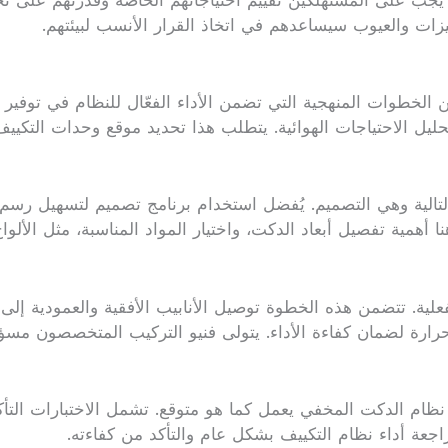
جب على المستهلكين تقييم احتياجاتهم الخاصة وقدرتهم على تح
يزات والعيوب سيساعدهم في اتخاذ القرار الأنسب لبيئتهم.
خطوات المنهجية التي تضمن الأداء الفعّال للنظام في توفير ا
يل الاحتياجات الهوائية. يتطلب هذا تحديد موقع وحدات التكييف
ة التالية وهي التصميم. يُفضل استخدام برنامج تصميم لتسهيل 
هنا أهمية تفصيل أبعاد الدكت، واختيار المواد المناسبة، مثل الأل
لفعلية. تتضمن هذه الخطوة توصيل الأنابيب الأفقية والعمودية إل
رارة لضمان كفاءة الأداء. يتولى فنيو التركيب المتخصصون مسؤولي
أن نظام الدكت المخفي يعمل كما هو متوقع. تشمل الاختبارات ال
جعة أداء نظام التكييف بشكل عام والتأكد من كفاءته.