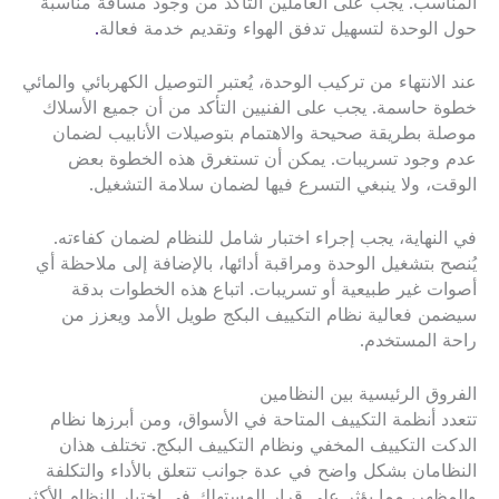
المناسب. يجب على العاملين التأكد من وجود مسافة مناسبة
حول الوحدة لتسهيل تدفق الهواء وتقديم خدمة فعالة
.
عند الانتهاء من تركيب الوحدة، يُعتبر التوصيل الكهربائي والمائي
خطوة حاسمة. يجب على الفنيين التأكد من أن جميع الأسلاك
موصلة بطريقة صحيحة والاهتمام بتوصيلات الأنابيب لضمان
عدم وجود تسريبات. يمكن أن تستغرق هذه الخطوة بعض
الوقت، ولا ينبغي التسرع فيها لضمان سلامة التشغيل.
في النهاية، يجب إجراء اختبار شامل للنظام لضمان كفاءته.
يُنصح بتشغيل الوحدة ومراقبة أدائها، بالإضافة إلى ملاحظة أي
أصوات غير طبيعية أو تسريبات. اتباع هذه الخطوات بدقة
سيضمن فعالية نظام التكييف البكج طويل الأمد ويعزز من
راحة المستخدم.
الفروق الرئيسية بين النظامين
تتعدد أنظمة التكييف المتاحة في الأسواق، ومن أبرزها نظام
الدكت التكييف المخفي ونظام التكييف البكج. تختلف هذان
النظامان بشكل واضح في عدة جوانب تتعلق بالأداء والتكلفة
والمظهر، مما يؤثر على قرار المستهلك في اختيار النظام الأكثر