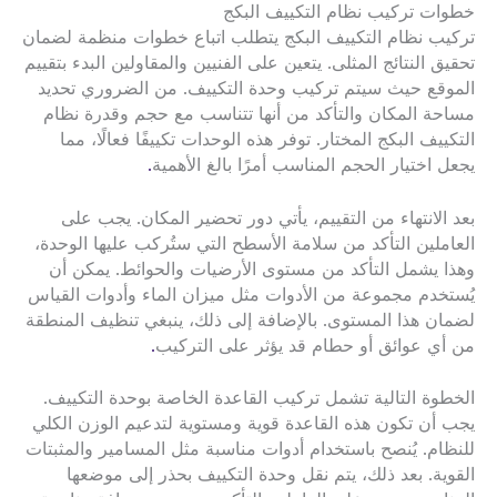
خطوات تركيب نظام التكييف البكج
تركيب نظام التكييف البكج يتطلب اتباع خطوات منظمة لضمان
تحقيق النتائج المثلى. يتعين على الفنيين والمقاولين البدء بتقييم
الموقع حيث سيتم تركيب وحدة التكييف. من الضروري تحديد
مساحة المكان والتأكد من أنها تتناسب مع حجم وقدرة نظام
التكييف البكج المختار. توفر هذه الوحدات تكييفًا فعالًا، مما
يجعل اختيار الحجم المناسب أمرًا بالغ الأهمية
.
بعد الانتهاء من التقييم، يأتي دور تحضير المكان. يجب على
العاملين التأكد من سلامة الأسطح التي ستُركب عليها الوحدة،
وهذا يشمل التأكد من مستوى الأرضيات والحوائط. يمكن أن
يُستخدم مجموعة من الأدوات مثل ميزان الماء وأدوات القياس
لضمان هذا المستوى. بالإضافة إلى ذلك، ينبغي تنظيف المنطقة
من أي عوائق أو حطام قد يؤثر على التركيب
.
الخطوة التالية تشمل تركيب القاعدة الخاصة بوحدة التكييف.
يجب أن تكون هذه القاعدة قوية ومستوية لتدعيم الوزن الكلي
للنظام. يُنصح باستخدام أدوات مناسبة مثل المسامير والمثبتات
القوية. بعد ذلك، يتم نقل وحدة التكييف بحذر إلى موضعها