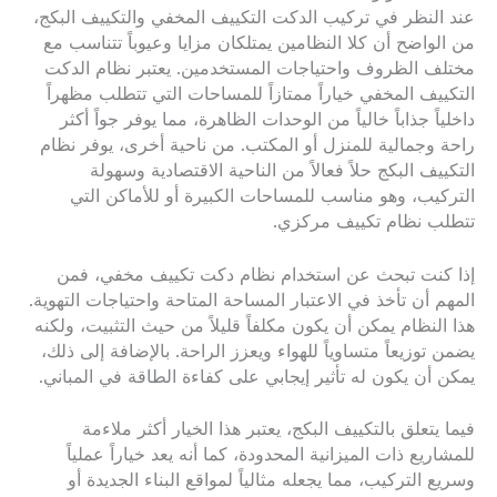
عند النظر في تركيب الدكت التكييف المخفي والتكييف البكج،
من الواضح أن كلا النظامين يمتلكان مزايا وعيوباً تتناسب مع
مختلف الظروف واحتياجات المستخدمين. يعتبر نظام الدكت
التكييف المخفي خياراً ممتازاً للمساحات التي تتطلب مظهراً
داخلياً جذاباً خالياً من الوحدات الظاهرة، مما يوفر جواً أكثر
راحة وجمالية للمنزل أو المكتب. من ناحية أخرى، يوفر نظام
التكييف البكج حلاً فعالاً من الناحية الاقتصادية وسهولة
التركيب، وهو مناسب للمساحات الكبيرة أو للأماكن التي
تتطلب نظام تكييف مركزي.
إذا كنت تبحث عن استخدام نظام دكت تكييف مخفي، فمن
المهم أن تأخذ في الاعتبار المساحة المتاحة واحتياجات التهوية.
هذا النظام يمكن أن يكون مكلفاً قليلاً من حيث التثبيت، ولكنه
يضمن توزيعاً متساوياً للهواء ويعزز الراحة. بالإضافة إلى ذلك،
يمكن أن يكون له تأثير إيجابي على كفاءة الطاقة في المباني.
فيما يتعلق بالتكييف البكج، يعتبر هذا الخيار أكثر ملاءمة
للمشاريع ذات الميزانية المحدودة، كما أنه يعد خياراً عملياً
وسريع التركيب، مما يجعله مثالياً لمواقع البناء الجديدة أو