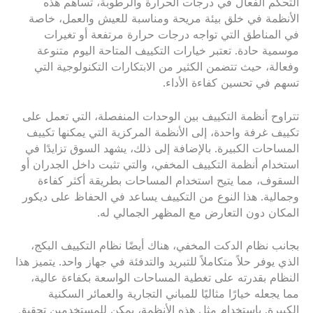
التحكم الفعال في درجات الحرارة والرطوبة، تساهم هذه
الأنظمة في خلق بيئة مريحة ومناسبة للعيش والعمل، خاصة
في المناطق التي تواجه درجات حرارة مرتفعة أو تغيرات
موسمية حادة. تعتبر خيارات التكييف المتاحة اليوم متنوعة
وفعالة، حيث تتضمن الكثير من الابتكارات التكنولوجية التي
تسهم في تحسين كفاءة الأداء.
تتراوح أنظمة التكييف بين الوحدات المنفصلة، التي تعمل على
تكييف غرفة واحدة، إلى الأنظمة المركزية التي يمكنها تكييف
المساحات الكبيرة. بالإضافة إلى ذلك، يشهد السوق تزايدًا في
استخدام أنظمة التكييف المخفي، والتي تثبت داخل الجدران أو
السقوف، مما يتيح استخدام المساحات بطريقة أكثر كفاءة
وجمالية. هذا النوع من التكييف يساعد في الحفاظ على ديكور
المكان دون التعارض مع المظهر الجمالي له.
بجانب نظام الدكت المخفي، هناك أيضًا نظام التكييف البكج،
الذي يوفر حلاً متكاملاً للتبريد والتدفئة في جهاز واحد. يتميز هذا
النظام بقدرته على تغطية المساحات الواسعة بكفاءة عالية،
مما يجعله خيارًا مثاليًا للمباني التجارية والعمائر السكنية
الكبيرة. باستخدام مثل هذه الأنظمة، يمكن للمستخدمين تحقيق