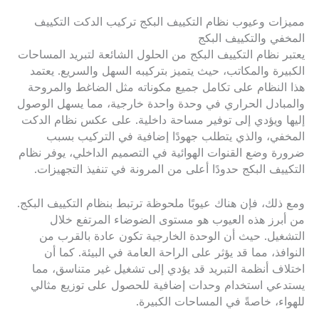
مميزات وعيوب نظام التكييف البكج تركيب الدكت التكييف
المخفي والتكييف البكج
يعتبر نظام التكييف البكج من الحلول الشائعة لتبريد المساحات
الكبيرة والمكاتب، حيث يتميز بتركيبه السهل والسريع. يعتمد
هذا النظام على تكامل جميع مكوناته مثل الضاغط والمروحة
والمبادل الحراري في وحدة واحدة خارجية، مما يسهل الوصول
إليها ويؤدي إلى توفير مساحة داخلية. على عكس نظام الدكت
المخفي، والذي يتطلب جهودًا إضافية في التركيب بسبب
ضرورة وضع القنوات الهوائية في التصميم الداخلي، يوفر نظام
التكييف البكج حدودًا أعلى من المرونة في تنفيذ التجهيزات.
ومع ذلك، فإن هناك عيوبًا ملحوظة ترتبط بنظام التكييف البكج.
من أبرز هذه العيوب هو مستوى الضوضاء المرتفع خلال
التشغيل. حيث أن الوحدة الخارجية تكون عادة بالقرب من
النوافذ، مما قد يؤثر على الراحة العامة في البيئة. كما أن
اختلاف أنظمة التبريد قد يؤدي إلى تشغيل غير متناسق، مما
يستدعي استخدام وحدات إضافية للحصول على توزيع مثالي
للهواء، خاصةً في المساحات الكبيرة.