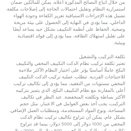
من خلال اتباع النصائح المذكورة أعلاه، يمكن للمالكين ضمان
استمرارية النظام وتقليل احتمالات الحاجة إلى إصلاحات مكلفة.
تشمل هذه الإجراءات الاستباقية تعزيز الكفاءة وجودة الهواء
الداخلي، مما يؤدي في النهاية إلى الحصول على بيئة مريحة
وصحية. الحفاظ على أنظمة التكييف بشكل جيد يساعد أيضًا
على تقليل استهلاك الطاقة، مما يؤدي إلى فوائد اقتصادية
وبيئية.
تكلفة التركيب والتشغيل
تعتبر تكلفة تركيب نظام الدكت التكييف المخفي والتكييف
البكج عاملًا أساسيًا يؤثر على اختيار النظام الأكثر ملاءمة
للاحتياجات الفردية. تتطلب عملية تركيب الدكت التكييف
المخفي مستويات من التعقيد، مما يؤدي إلى تكاليف تركيب
أعلى بالمقارنة مع نظام التكييف البكج، الذي يتميز بتركيبه
الأكثر بساطة وتكلفته المنخفضة. عند النظر في تكاليف
التركيب، يجب أخذ بعض العوامل في الاعتبار، مثل حجم
المساحة، ونوع المواد المستخدمة، ومتطلبات العمل الإضافي.
بشكل عام، يمكن أن تتراوح تكاليف تركيب نظام الدكت
المخفي من 1000 دولار إلى 5000 دولار، بينما قد تتراوح
تكاليف تركيب التكييف البكج من 500 دولار إلى 2000 دولار،