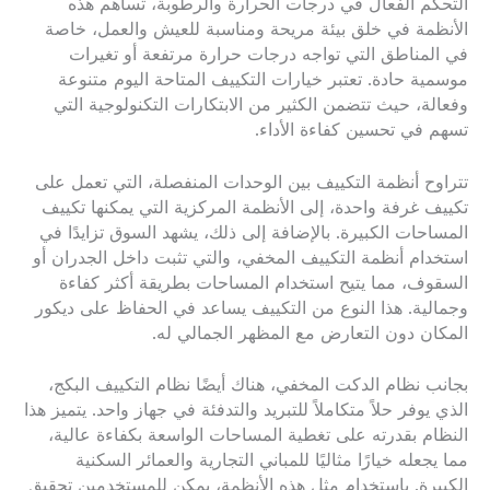
التحكم الفعال في درجات الحرارة والرطوبة، تساهم هذه
الأنظمة في خلق بيئة مريحة ومناسبة للعيش والعمل، خاصة
في المناطق التي تواجه درجات حرارة مرتفعة أو تغيرات
موسمية حادة. تعتبر خيارات التكييف المتاحة اليوم متنوعة
وفعالة، حيث تتضمن الكثير من الابتكارات التكنولوجية التي
تسهم في تحسين كفاءة الأداء.
تتراوح أنظمة التكييف بين الوحدات المنفصلة، التي تعمل على
تكييف غرفة واحدة، إلى الأنظمة المركزية التي يمكنها تكييف
المساحات الكبيرة. بالإضافة إلى ذلك، يشهد السوق تزايدًا في
استخدام أنظمة التكييف المخفي، والتي تثبت داخل الجدران أو
السقوف، مما يتيح استخدام المساحات بطريقة أكثر كفاءة
وجمالية. هذا النوع من التكييف يساعد في الحفاظ على ديكور
المكان دون التعارض مع المظهر الجمالي له.
بجانب نظام الدكت المخفي، هناك أيضًا نظام التكييف البكج،
الذي يوفر حلاً متكاملاً للتبريد والتدفئة في جهاز واحد. يتميز هذا
النظام بقدرته على تغطية المساحات الواسعة بكفاءة عالية،
مما يجعله خيارًا مثاليًا للمباني التجارية والعمائر السكنية
الكبيرة. باستخدام مثل هذه الأنظمة، يمكن للمستخدمين تحقيق