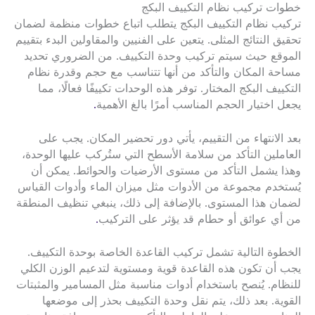
خطوات تركيب نظام التكييف البكج
تركيب نظام التكييف البكج يتطلب اتباع خطوات منظمة لضمان
تحقيق النتائج المثلى. يتعين على الفنيين والمقاولين البدء بتقييم
الموقع حيث سيتم تركيب وحدة التكييف. من الضروري تحديد
مساحة المكان والتأكد من أنها تتناسب مع حجم وقدرة نظام
التكييف البكج المختار. توفر هذه الوحدات تكييفًا فعالًا، مما
يجعل اختيار الحجم المناسب أمرًا بالغ الأهمية
.
بعد الانتهاء من التقييم، يأتي دور تحضير المكان. يجب على
العاملين التأكد من سلامة الأسطح التي ستُركب عليها الوحدة،
وهذا يشمل التأكد من مستوى الأرضيات والحوائط. يمكن أن
يُستخدم مجموعة من الأدوات مثل ميزان الماء وأدوات القياس
لضمان هذا المستوى. بالإضافة إلى ذلك، ينبغي تنظيف المنطقة
من أي عوائق أو حطام قد يؤثر على التركيب
.
الخطوة التالية تشمل تركيب القاعدة الخاصة بوحدة التكييف.
يجب أن تكون هذه القاعدة قوية ومستوية لتدعيم الوزن الكلي
للنظام. يُنصح باستخدام أدوات مناسبة مثل المسامير والمثبتات
القوية. بعد ذلك، يتم نقل وحدة التكييف بحذر إلى موضعها