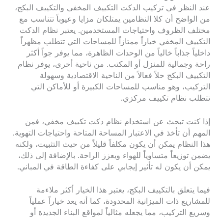
عند النظر في تركيب الدكت التكييف المخفي والتكييف البكج،
من الواضح أن كلا النظامين يمتلكان مزايا وعيوباً تتناسب مع
مختلف الظروف واحتياجات المستخدمين. يعتبر نظام الدكت
التكييف المخفي خياراً ممتازاً للمساحات التي تتطلب مظهراً
داخلياً جذاباً خالياً من الوحدات الظاهرة، مما يوفر جواً أكثر
راحة وجمالية للمنزل أو المكتب. من ناحية أخرى، يوفر نظام
التكييف البكج حلاً فعالاً من الناحية الاقتصادية وسهولة
التركيب، وهو مناسب للمساحات الكبيرة أو للأماكن التي
تتطلب نظام تكييف مركزي.
إذا كنت تبحث عن استخدام نظام دكت تكييف مخفي، فمن
المهم أن تأخذ في الاعتبار المساحة المتاحة واحتياجات التهوية.
هذا النظام يمكن أن يكون مكلفاً قليلاً من حيث التثبيت، ولكنه
يضمن توزيعاً متساوياً للهواء ويعزز الراحة. بالإضافة إلى ذلك،
يمكن أن يكون له تأثير إيجابي على كفاءة الطاقة في المباني.
فيما يتعلق بالتكييف البكج، يعتبر هذا الخيار أكثر ملاءمة
للمشاريع ذات الميزانية المحدودة، كما أنه يعد خياراً عملياً
وسريع التركيب، مما يجعله مثالياً لمواقع البناء الجديدة أو