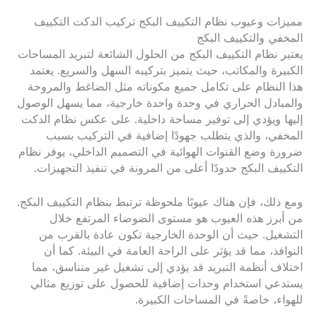
مميزات وعيوب نظام التكييف البكج تركيب الدكت التكييف
المخفي والتكييف البكج
يعتبر نظام التكييف البكج من الحلول الشائعة لتبريد المساحات
الكبيرة والمكاتب، حيث يتميز بتركيبه السهل والسريع. يعتمد
هذا النظام على تكامل جميع مكوناته مثل الضاغط والمروحة
والمبادل الحراري في وحدة واحدة خارجية، مما يسهل الوصول
إليها ويؤدي إلى توفير مساحة داخلية. على عكس نظام الدكت
المخفي، والذي يتطلب جهودًا إضافية في التركيب بسبب
ضرورة وضع القنوات الهوائية في التصميم الداخلي، يوفر نظام
التكييف البكج حدودًا أعلى من المرونة في تنفيذ التجهيزات.
ومع ذلك، فإن هناك عيوبًا ملحوظة ترتبط بنظام التكييف البكج.
من أبرز هذه العيوب هو مستوى الضوضاء المرتفع خلال
التشغيل. حيث أن الوحدة الخارجية تكون عادة بالقرب من
النوافذ، مما قد يؤثر على الراحة العامة في البيئة. كما أن
اختلاف أنظمة التبريد قد يؤدي إلى تشغيل غير متناسق، مما
يستدعي استخدام وحدات إضافية للحصول على توزيع مثالي
للهواء، خاصةً في المساحات الكبيرة.