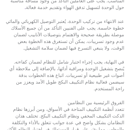
المناسب. يجب على العاملين التأكد من وجود مسافة مناسبة
حول الوحدة لتسهيل تدفق الهواء وتقديم خدمة فعالة
.
عند الانتهاء من تركيب الوحدة، يُعتبر التوصيل الكهربائي والمائي
خطوة حاسمة. يجب على الفنيين التأكد من أن جميع الأسلاك
موصلة بطريقة صحيحة والاهتمام بتوصيلات الأنابيب لضمان
عدم وجود تسريبات. يمكن أن تستغرق هذه الخطوة بعض
الوقت، ولا ينبغي التسرع فيها لضمان سلامة التشغيل.
في النهاية، يجب إجراء اختبار شامل للنظام لضمان كفاءته.
يُنصح بتشغيل الوحدة ومراقبة أدائها، بالإضافة إلى ملاحظة أي
أصوات غير طبيعية أو تسريبات. اتباع هذه الخطوات بدقة
سيضمن فعالية نظام التكييف البكج طويل الأمد ويعزز من
راحة المستخدم.
الفروق الرئيسية بين النظامين
تتعدد أنظمة التكييف المتاحة في الأسواق، ومن أبرزها نظام
الدكت التكييف المخفي ونظام التكييف البكج. تختلف هذان
النظامان بشكل واضح في عدة جوانب تتعلق بالأداء والتكلفة
والمظهر، مما يؤثر على قرار المستهلك في اختيار النظام الأكثر