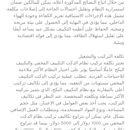
من خلال اتباع النصائح المذكورة أعلاه، يمكن للمالكين ضمان
استمرارية النظام وتقليل احتمالات الحاجة إلى إصلاحات مكلفة.
تشمل هذه الإجراءات الاستباقية تعزيز الكفاءة وجودة الهواء
الداخلي، مما يؤدي في النهاية إلى الحصول على بيئة مريحة
وصحية. الحفاظ على أنظمة التكييف بشكل جيد يساعد أيضًا
على تقليل استهلاك الطاقة، مما يؤدي إلى فوائد اقتصادية
وبيئية.
تكلفة التركيب والتشغيل
تعتبر تكلفة تركيب نظام الدكت التكييف المخفي والتكييف
البكج عاملًا أساسيًا يؤثر على اختيار النظام الأكثر ملاءمة
للاحتياجات الفردية. تتطلب عملية تركيب الدكت التكييف
المخفي مستويات من التعقيد، مما يؤدي إلى تكاليف تركيب
أعلى بالمقارنة مع نظام التكييف البكج، الذي يتميز بتركيبه
الأكثر بساطة وتكلفته المنخفضة. عند النظر في تكاليف
التركيب، يجب أخذ بعض العوامل في الاعتبار، مثل حجم
المساحة، ونوع المواد المستخدمة، ومتطلبات العمل الإضافي.
بشكل عام، يمكن أن تتراوح تكاليف تركيب نظام الدكت
المخفي من 1000 دولار إلى 5000 دولار، بينما قد تتراوح
تكاليف تركيب التكييف البكج من 500 دولار إلى 2000 دولار،