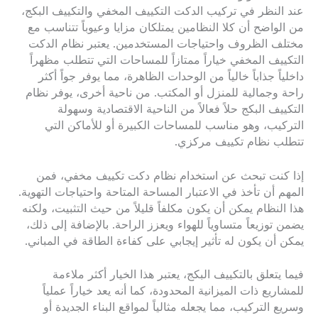
عند النظر في تركيب الدكت التكييف المخفي والتكييف البكج،
من الواضح أن كلا النظامين يمتلكان مزايا وعيوباً تتناسب مع
مختلف الظروف واحتياجات المستخدمين. يعتبر نظام الدكت
التكييف المخفي خياراً ممتازاً للمساحات التي تتطلب مظهراً
داخلياً جذاباً خالياً من الوحدات الظاهرة، مما يوفر جواً أكثر
راحة وجمالية للمنزل أو المكتب. من ناحية أخرى، يوفر نظام
التكييف البكج حلاً فعالاً من الناحية الاقتصادية وسهولة
التركيب، وهو مناسب للمساحات الكبيرة أو للأماكن التي
تتطلب نظام تكييف مركزي.
إذا كنت تبحث عن استخدام نظام دكت تكييف مخفي، فمن
المهم أن تأخذ في الاعتبار المساحة المتاحة واحتياجات التهوية.
هذا النظام يمكن أن يكون مكلفاً قليلاً من حيث التثبيت، ولكنه
يضمن توزيعاً متساوياً للهواء ويعزز الراحة. بالإضافة إلى ذلك،
يمكن أن يكون له تأثير إيجابي على كفاءة الطاقة في المباني.
فيما يتعلق بالتكييف البكج، يعتبر هذا الخيار أكثر ملاءمة
للمشاريع ذات الميزانية المحدودة، كما أنه يعد خياراً عملياً
وسريع التركيب، مما يجعله مثالياً لمواقع البناء الجديدة أو