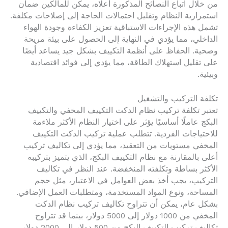
من خلال اتباع النصائح المذكورة أعلاه، يمكن للمالكين ضمان
استمرارية النظام وتقليل احتمالات الحاجة إلى إصلاحات مكلفة.
تشمل هذه الإجراءات الاستباقية تعزيز الكفاءة وجودة الهواء
الداخلي، مما يؤدي في النهاية إلى الحصول على بيئة مريحة
وصحية. الحفاظ على أنظمة التكييف بشكل جيد يساعد أيضًا
على تقليل استهلاك الطاقة، مما يؤدي إلى فوائد اقتصادية
وبيئية.
تكلفة التركيب والتشغيل
تعتبر تكلفة تركيب نظام الدكت التكييف المخفي والتكييف
البكج عاملًا أساسيًا يؤثر على اختيار النظام الأكثر ملاءمة
للاحتياجات الفردية. تتطلب عملية تركيب الدكت التكييف
المخفي مستويات من التعقيد، مما يؤدي إلى تكاليف تركيب
أعلى بالمقارنة مع نظام التكييف البكج، الذي يتميز بتركيبه
الأكثر بساطة وتكلفته المنخفضة. عند النظر في تكاليف
التركيب، يجب أخذ بعض العوامل في الاعتبار، مثل حجم
المساحة، ونوع المواد المستخدمة، ومتطلبات العمل الإضافي.
بشكل عام، يمكن أن تتراوح تكاليف تركيب نظام الدكت
المخفي من 1000 دولار إلى 5000 دولار، بينما قد تتراوح
تكاليف تركيب التكييف البكج من 500 دولار إلى 2000 دولار،