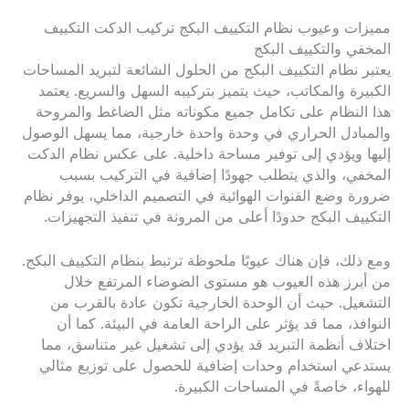
مميزات وعيوب نظام التكييف البكج تركيب الدكت التكييف
المخفي والتكييف البكج
يعتبر نظام التكييف البكج من الحلول الشائعة لتبريد المساحات
الكبيرة والمكاتب، حيث يتميز بتركيبه السهل والسريع. يعتمد
هذا النظام على تكامل جميع مكوناته مثل الضاغط والمروحة
والمبادل الحراري في وحدة واحدة خارجية، مما يسهل الوصول
إليها ويؤدي إلى توفير مساحة داخلية. على عكس نظام الدكت
المخفي، والذي يتطلب جهودًا إضافية في التركيب بسبب
ضرورة وضع القنوات الهوائية في التصميم الداخلي، يوفر نظام
التكييف البكج حدودًا أعلى من المرونة في تنفيذ التجهيزات.
ومع ذلك، فإن هناك عيوبًا ملحوظة ترتبط بنظام التكييف البكج.
من أبرز هذه العيوب هو مستوى الضوضاء المرتفع خلال
التشغيل. حيث أن الوحدة الخارجية تكون عادة بالقرب من
النوافذ، مما قد يؤثر على الراحة العامة في البيئة. كما أن
اختلاف أنظمة التبريد قد يؤدي إلى تشغيل غير متناسق، مما
يستدعي استخدام وحدات إضافية للحصول على توزيع مثالي
للهواء، خاصةً في المساحات الكبيرة.