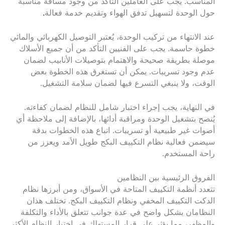
المناسب. يجب على العاملين التأكد من وجود مسافة مناسبة
حول الوحدة لتسهيل تدفق الهواء وتقديم خدمة فعالة
.
عند الانتهاء من تركيب الوحدة، يُعتبر التوصيل الكهربائي والمائي
خطوة حاسمة. يجب على الفنيين التأكد من أن جميع الأسلاك
موصلة بطريقة صحيحة والاهتمام بتوصيلات الأنابيب لضمان
عدم وجود تسريبات. يمكن أن تستغرق هذه الخطوة بعض
الوقت، ولا ينبغي التسرع فيها لضمان سلامة التشغيل.
في النهاية، يجب إجراء اختبار شامل للنظام لضمان كفاءته.
يُنصح بتشغيل الوحدة ومراقبة أدائها، بالإضافة إلى ملاحظة أي
أصوات غير طبيعية أو تسريبات. اتباع هذه الخطوات بدقة
سيضمن فعالية نظام التكييف البكج طويل الأمد ويعزز من
راحة المستخدم.
الفروق الرئيسية بين النظامين
تتعدد أنظمة التكييف المتاحة في الأسواق، ومن أبرزها نظام
الدكت التكييف المخفي ونظام التكييف البكج. تختلف هذان
النظامان بشكل واضح في عدة جوانب تتعلق بالأداء والتكلفة
والمظهر، مما يؤثر على قرار المستهلك في اختيار النظام الأكثر