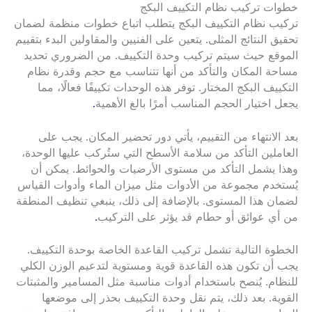
خطوات تركيب نظام التكييف البكج
تركيب نظام التكييف البكج يتطلب اتباع خطوات منظمة لضمان
تحقيق النتائج المثلى. يتعين على الفنيين والمقاولين البدء بتقييم
الموقع حيث سيتم تركيب وحدة التكييف. من الضروري تحديد
مساحة المكان والتأكد من أنها تتناسب مع حجم وقدرة نظام
التكييف البكج المختار. توفر هذه الوحدات تكييفًا فعالًا، مما
يجعل اختيار الحجم المناسب أمرًا بالغ الأهمية
.
بعد الانتهاء من التقييم، يأتي دور تحضير المكان. يجب على
العاملين التأكد من سلامة الأسطح التي ستُركب عليها الوحدة،
وهذا يشمل التأكد من مستوى الأرضيات والحوائط. يمكن أن
يُستخدم مجموعة من الأدوات مثل ميزان الماء وأدوات القياس
لضمان هذا المستوى. بالإضافة إلى ذلك، ينبغي تنظيف المنطقة
من أي عوائق أو حطام قد يؤثر على التركيب
.
الخطوة التالية تشمل تركيب القاعدة الخاصة بوحدة التكييف.
يجب أن تكون هذه القاعدة قوية ومستوية لتدعيم الوزن الكلي
للنظام. يُنصح باستخدام أدوات مناسبة مثل المسامير والمثبتات
القوية. بعد ذلك، يتم نقل وحدة التكييف بحذر إلى موضعها