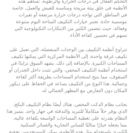
التحكم الفعال في درجات الحرارة والرطوبة، تساهم هذه
الأنظمة في خلق بيئة مريحة ومناسبة للعيش والعمل، خاصة
في المناطق التي تواجه درجات حرارة مرتفعة أو تغيرات
موسمية حادة. تعتبر خيارات التكييف المتاحة اليوم متنوعة
وفعالة، حيث تتضمن الكثير من الابتكارات التكنولوجية التي
تسهم في تحسين كفاءة الأداء.
تتراوح أنظمة التكييف بين الوحدات المنفصلة، التي تعمل على
تكييف غرفة واحدة، إلى الأنظمة المركزية التي يمكنها تكييف
المساحات الكبيرة. بالإضافة إلى ذلك، يشهد السوق تزايدًا في
استخدام أنظمة التكييف المخفي، والتي تثبت داخل الجدران أو
السقوف، مما يتيح استخدام المساحات بطريقة أكثر كفاءة
وجمالية. هذا النوع من التكييف يساعد في الحفاظ على ديكور
المكان دون التعارض مع المظهر الجمالي له.
بجانب نظام الدكت المخفي، هناك أيضًا نظام التكييف البكج،
الذي يوفر حلاً متكاملاً للتبريد والتدفئة في جهاز واحد. يتميز هذا
النظام بقدرته على تغطية المساحات الواسعة بكفاءة عالية،
مما يجعله خيارًا مثاليًا للمباني التجارية والعمائر السكنية
الكبيرة. باستخدام مثل هذه الأنظمة، يمكن للمستخدمين تحقيق