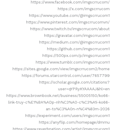
https://www.facebook.com/imgscrrucom/
https://x.com/imgscrrucom
https://www.youtube.com/@imgscrrucom1
https://www.pinterest.com/imgscrrucomvn/
https://www.twitch.tv/imgscrrucom/about
https://gravatar.com/imgscrrucom1
https://medium.com/@imgscrrucom1
https://github.com/imgscrrucom1
https://500px.com/p/imgscrrucom1
https://www.tumblr.com/imgscrrucom1
https://sites.google.com/view/imgscrrucom2/home
https://forums.starcontrol.com/user/7657799
https://scholar.google.com/citations?
user=qYPRyKYAAAAJ&hl=en
https://www.brownbook.net/business/55005150/ko66-
link-truy-c%E1%BA%ADp-nh%C3%A0-c%C3%A1i-ko66-
an-to%C3%A0n-n%C4%83m-2026
https://experiment.com/users/imgscrrucom1
https://anyflip.com/homepage/dmrnu
https://www.reverbnation.com/artist/imgscrrucom1