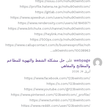
https://issuu.com/nohu90winitcom
https://profile.hatena.ne.jp/nohu90winitcom/
https://gitlab.com/nohu90winitcom
https://www.speedrun.com/users/nohu90winitcom
https://www.renderosity.com/users/id:1845971
https://www.bitchute.com/channel/nohu90winitcom
https://heylink.me/nohu90winitcom
https://500px.com/p/nohu90winitcom
https://www.callupcontact.com/b/businessprofile/noh
u90winitcom/10038963…
webpage
على
حل مشكلة الشفط والتهوية للمطاعم
والمطابخ والمقاهي
أبريل 14, 2026
https://www.facebook.com/123bwinitcom/
https://x.com/123bwinitcom
https://www.youtube.com/@123bwinitcom
https://www.pinterest.com/123bwinitcom/_profile/
https://www.tumblr.com/123bwinitcom
https://www.reddit.com/user/123bwinitcom/