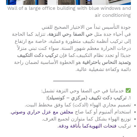
Wall of a large office building with blue windows and
air conditioning
جودة التأسيس تبدأ من الاختيار الصحيح للفني
في أحياء جدة مثل
حي الصفا
و
حي النزهة
، تتزايد كما الحاجة
إلى تركيب أنظمة تكييف متطورة وعملية، خاصة مع ارتفاع
درجات الحرارة معظم شهور السنة. سواء كنت تبني منزلاً
جديدًا أو تجدد نظام التكييف،كما فإن
تركيب دكت التكييف
وتمديد النحاس باحترافية
هو الخطوة الأساسية لضمان راحة
دائمة وكفاءة تشغيلية عالية.
خدماتنا في حي الصفا وحي النزهة تشمل:
1.
تركيب دكت تكييف (مركزي – كونسيلد):
تصميم مجاري الهواء (الدكت) كما وفق مخطط البيت.
استخدام ألمنيوم أو كما صاج
مجلفن مع عزل حراري وصوتي
.
توزيع الهواء بشكل كما متوازن لجميع الغرف.
تركيب
فتحات التهويةكما بأناقة ودقة.