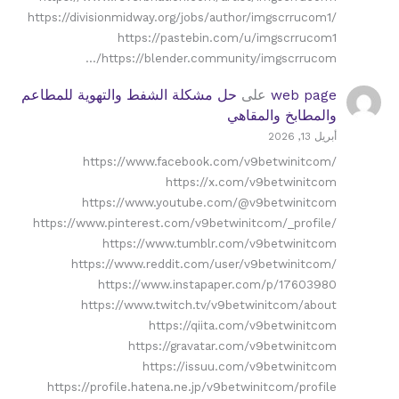
https://divisionmidway.org/jobs/author/imgscrrucom1/
https://pastebin.com/u/imgscrrucom1
https://blender.community/imgscrrucom/…
web page
على
حل مشكلة الشفط والتهوية للمطاعم
والمطابخ والمقاهي
أبريل 13, 2026
https://www.facebook.com/v9betwinitcom/
https://x.com/v9betwinitcom
https://www.youtube.com/@v9betwinitcom
https://www.pinterest.com/v9betwinitcom/_profile/
https://www.tumblr.com/v9betwinitcom
https://www.reddit.com/user/v9betwinitcom/
https://www.instapaper.com/p/17603980
https://www.twitch.tv/v9betwinitcom/about
https://qiita.com/v9betwinitcom
https://gravatar.com/v9betwinitcom
https://issuu.com/v9betwinitcom
https://profile.hatena.ne.jp/v9betwinitcom/profile