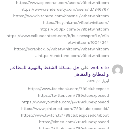
https://www.speedrun.com/users/v9betwinitcom
https://www.renderosity.com/users/id:1846767
https://www.bitchute.com/channel/v9betwinitcom
https://heylink.me/v9betwinitcom/
https://500px.com/p/v9betwinitcom
https://www.callupcontact.com/b/businessprofile/v9b
etwinitcom/10044244
https://scrapbox.io/v9betwinitcom/v9betwinitcom
https://undrtone.com/v9betwinitcom…
web site
على
حل مشكلة الشفط والتهوية للمطاعم
والمطابخ والمقاهي
أبريل 13, 2026
https://www.facebook.com/789clubexpose
https://twitter.com/789clubexposedd
https://www.youtube.com/@789clubexposedd
https://www.pinterest.com/789clubexposedd/
https://www.twitch.tv/789clubexposedd/about
https://vimeo.com/789clubexposedd
https://github.com/789clubexposedd