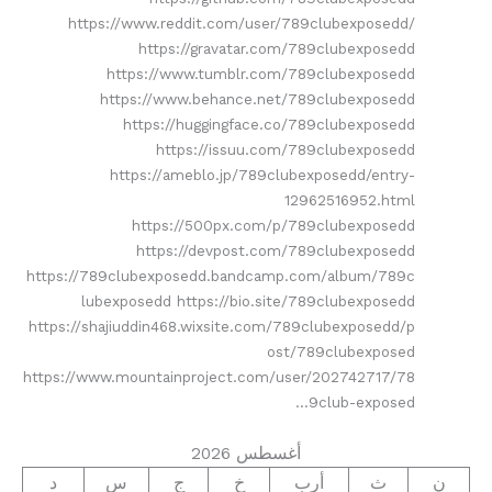
https://www.reddit.com/user/789clubexposedd/
https://gravatar.com/789clubexposedd
https://www.tumblr.com/789clubexposedd
https://www.behance.net/789clubexposedd
https://huggingface.co/789clubexposedd
https://issuu.com/789clubexposedd
https://ameblo.jp/789clubexposedd/entry-
12962516952.html
https://500px.com/p/789clubexposedd
https://devpost.com/789clubexposedd
https://789clubexposedd.bandcamp.com/album/789c
lubexposedd https://bio.site/789clubexposedd
https://shajiuddin468.wixsite.com/789clubexposedd/p
ost/789clubexposed
https://www.mountainproject.com/user/202742717/78
9club-exposed…
أغسطس 2026
ن
ث
أرب
خ
ج
س
د