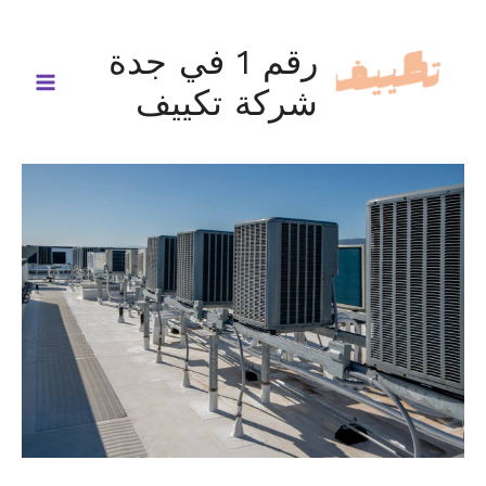
خطي
لى
رقم 1 في جدة
لمحتوى
شركة تكييف