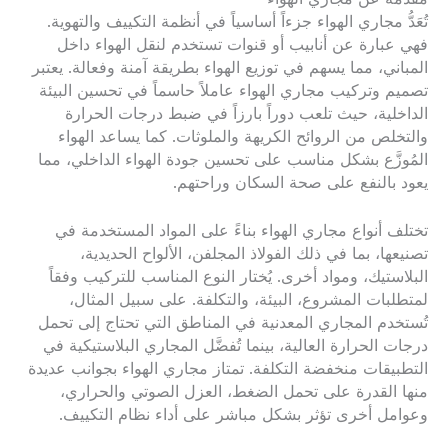
تُعَدُّ مجاري الهواء جزءاً أساسياً في أنظمة التكييف والتهوية.
فهي عبارة عن أنابيب أو قنوات تستخدم لنقل الهواء داخل
المباني، مما يسهم في توزيع الهواء بطريقة آمنة وفعالة. يعتبر
تصميم وتركيب مجاري الهواء عاملاً حاسماً في تحسين البيئة
الداخلية، حيث تلعب دوراً بارزاً في ضبط درجات الحرارة
والتخلص من الروائح الكريهة والملوثات. كما يساعد الهواء
المُوزَّع بشكل مناسب على تحسين جودة الهواء الداخلي، مما
يعود بالنفع على صحة السكان وراحتهم.
تختلف أنواع مجاري الهواء بناءً على المواد المستخدمة في
تصنيعها، بما في ذلك الفولاذ المجلفن، الألواح الحديدية،
البلاستيك، ومواد أخرى. يُختار النوع المناسب للتركيب وفقاً
لمتطلبات المشروع، البيئة، والتكلفة. على سبيل المثال،
تُستخدم المجاري المعدنية في المناطق التي تحتاج إلى تحمل
درجات الحرارة العالية، بينما تُفضَّل المجاري البلاستيكية في
التطبيقات منخفضة التكلفة. تمتاز مجاري الهواء بجوانب عديدة
منها القدرة على تحمل الضغط، العزل الصوتي والحراري،
وعوامل أخرى تؤثر بشكل مباشر على أداء نظام التكييف.