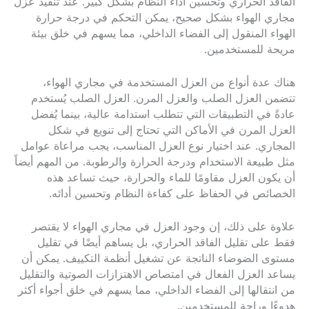
الفاقد الحراري وتحسين أداء النظام بشكل كبير. عند تنفيذ عزل
مجاري الهواء بشكل صحيح، يمكن التحكم في درجة حرارة
الهواء المنقول إلى الفضاء الداخلي، مما يسهم في خلق بيئة
مريحة للمستخدمين.
هناك عدة أنواع من العزل المستخدمة في مجاري الهواء،
تتضمن العزل الصلب والعزل المرن. العزل الصلب يُستخدم
عادةً في التطبيقات التي تتطلب استدامة عالية، بينما يُفضل
العزل المرن في الأماكن التي تحتاج إلى تنويع في شكل
المجاري. عند اختيار نوع العزل المناسب، يجب مراعاة عوامل
مثل طبيعة الاستخدام ودرجة الحرارة والرطوبة. من المهم أيضاً
أن يكون العزل مقاومًا للماء والحرارة، حيث تساعد هذه
الخصائص في الحفاظ على كفاءة النظام وتحسين أدائه.
علاوة على ذلك، إن وجود العزل في مجاري الهواء لا يقتصر
فقط على تقليل الفاقد الحراري، بل يساهم أيضًا في تقليل
مستوى الضوضاء الناتجة عن تشغيل أنظمة التكييف. يمكن أن
يساعد العزل الفعال في امتصاص الاهتزازات الصوتية والتقليل
من انتقالها إلى الفضاء الداخلي، مما يسهم في خلق أجواء أكثر
هدوءًا وراحة للمستخدمين.