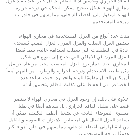
الفاقد الحراري وتحسين أداء النظام بشكل كبير. عند تنفيذ عزل
مجاري الهواء بشكل صحيح، يمكن التحكم في درجة حرارة
الهواء المنقول إلى الفضاء الداخلي، مما يسهم في خلق بيئة
مريحة للمستخدمين.
هناك عدة أنواع من العزل المستخدمة في مجاري الهواء،
تتضمن العزل الصلب والعزل المرن. العزل الصلب يُستخدم
عادةً في التطبيقات التي تتطلب استدامة عالية، بينما يُفضل
العزل المرن في الأماكن التي تحتاج إلى تنويع في شكل
المجاري. عند اختيار نوع العزل المناسب، يجب مراعاة عوامل
مثل طبيعة الاستخدام ودرجة الحرارة والرطوبة. من المهم أيضاً
أن يكون العزل مقاومًا للماء والحرارة، حيث تساعد هذه
الخصائص في الحفاظ على كفاءة النظام وتحسين أدائه.
علاوة على ذلك، إن وجود العزل في مجاري الهواء لا يقتصر
فقط على تقليل الفاقد الحراري، بل يساهم أيضًا في تقليل
مستوى الضوضاء الناتجة عن تشغيل أنظمة التكييف. يمكن أن
يساعد العزل الفعال في امتصاص الاهتزازات الصوتية والتقليل
من انتقالها إلى الفضاء الداخلي، مما يسهم في خلق أجواء أكثر
هدوءًا وراحة للمستخدمين.