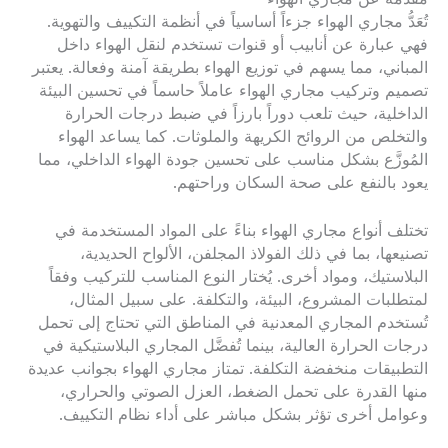
تُعَدُّ مجاري الهواء جزءاً أساسياً في أنظمة التكييف والتهوية.
فهي عبارة عن أنابيب أو قنوات تستخدم لنقل الهواء داخل
المباني، مما يسهم في توزيع الهواء بطريقة آمنة وفعالة. يعتبر
تصميم وتركيب مجاري الهواء عاملاً حاسماً في تحسين البيئة
الداخلية، حيث تلعب دوراً بارزاً في ضبط درجات الحرارة
والتخلص من الروائح الكريهة والملوثات. كما يساعد الهواء
المُوزَّع بشكل مناسب على تحسين جودة الهواء الداخلي، مما
يعود بالنفع على صحة السكان وراحتهم.
تختلف أنواع مجاري الهواء بناءً على المواد المستخدمة في
تصنيعها، بما في ذلك الفولاذ المجلفن، الألواح الحديدية،
البلاستيك، ومواد أخرى. يُختار النوع المناسب للتركيب وفقاً
لمتطلبات المشروع، البيئة، والتكلفة. على سبيل المثال،
تُستخدم المجاري المعدنية في المناطق التي تحتاج إلى تحمل
درجات الحرارة العالية، بينما تُفضَّل المجاري البلاستيكية في
التطبيقات منخفضة التكلفة. تمتاز مجاري الهواء بجوانب عديدة
منها القدرة على تحمل الضغط، العزل الصوتي والحراري،
وعوامل أخرى تؤثر بشكل مباشر على أداء نظام التكييف.