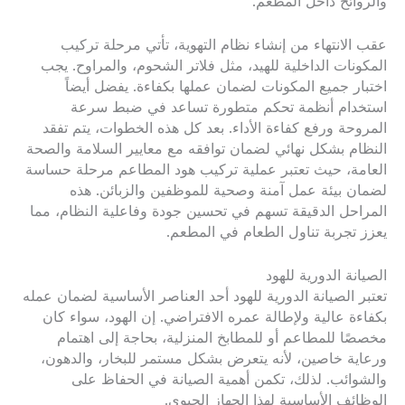
والروائح داخل المطعم.
عقب الانتهاء من إنشاء نظام التهوية، تأتي مرحلة تركيب
المكونات الداخلية للهيد، مثل فلاتر الشحوم، والمراوح. يجب
اختبار جميع المكونات لضمان عملها بكفاءة. يفضل أيضاً
استخدام أنظمة تحكم متطورة تساعد في ضبط سرعة
المروحة ورفع كفاءة الأداء. بعد كل هذه الخطوات، يتم تفقد
النظام بشكل نهائي لضمان توافقه مع معايير السلامة والصحة
العامة، حيث تعتبر عملية تركيب هود المطاعم مرحلة حساسة
لضمان بيئة عمل آمنة وصحية للموظفين والزبائن. هذه
المراحل الدقيقة تسهم في تحسين جودة وفاعلية النظام، مما
يعزز تجربة تناول الطعام في المطعم.
الصيانة الدورية للهود
تعتبر الصيانة الدورية للهود أحد العناصر الأساسية لضمان عمله
بكفاءة عالية ولإطالة عمره الافتراضي. إن الهود، سواء كان
مخصصًا للمطاعم أو للمطابخ المنزلية، بحاجة إلى اهتمام
ورعاية خاصين، لأنه يتعرض بشكل مستمر للبخار، والدهون،
والشوائب. لذلك، تكمن أهمية الصيانة في الحفاظ على
الوظائف الأساسية لهذا الجهاز الحيوي.