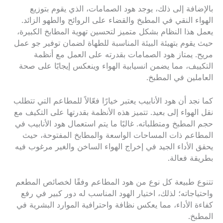
بالإضافة إلى ذلك، يوجد هود الصمامات، الذي يقوم بتوزيع
الهواء النقي في المطبخ والقضاء على الروائح والطهو الزائد.
يعمل هذا النظام بشكل متميز لتحسين تهوية المطابخ الكبيرة،
حيث يقوم بتهيئة البيئة المناسبة للطهاة لضمان توفير جو عمل
مريح. يمتاز هود الصمامات بقدرته على العمل مع أنظمة
التكييف، مما يضمن انسيابية الهواء وينعكس إيجابًا على صحة
العاملين في المطبخ.
كما نجد أن هود الأنابيب يعتبر خيارًا فعّالاً للمطاعم التي تتطلب
نقل الهواء إلى بعيد. تتميز هذه الأنظمة بقدرتها على التكيف مع
حجم المطبخ ومتطلباته. غالبًا ما يتم استعمال هود الأنابيب في
المطاعم ذات المساحات الواسعة والمطابخ المفتوحة، حيث
يحقق الأداء الجيد في إخراج الهواء الساخن والغير مرغوب فيه
بطريقة فعالة.
تتنوع طبيعة كل نوع من هود المطاعم وفقًا لخصائص المطعم
واحتياجاته؛ لذلك، اختيار الهود المناسب له دور كبير في رفع
كفاءة الأداء، مما يعكس نظافة واحترافية الموارد البشرية في
المطبخ.