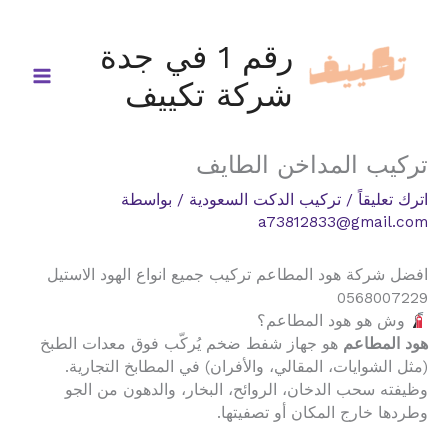
خطي
لى
رقم 1 في جدة
لمحتوى
شركة تكييف
تركيب المداخن الطايف
اترك تعليقاً
/
تركيب الدكت السعودية
/ بواسطة
a73812833@gmail.com
افضل شركة هود المطاعم تركيب جميع انواع الهود الاستيل
0568007229
وش هو هود المطاعم؟
هود المطاعم
هو جهاز شفط ضخم يُركّب فوق معدات الطبخ
(مثل الشوايات، المقالي، والأفران) في المطابخ التجارية.
وظيفته سحب الدخان، الروائح، البخار، والدهون من الجو
وطردها خارج المكان أو تصفيتها.