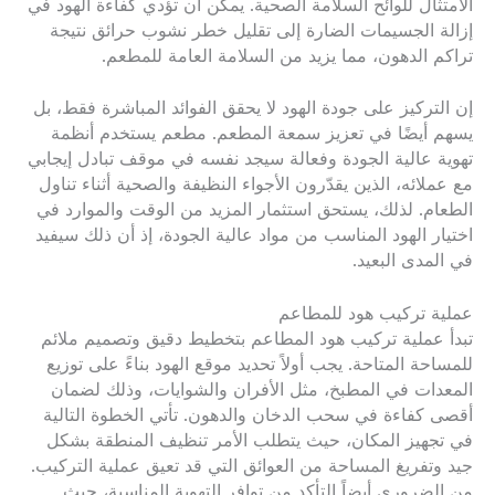
الامتثال للوائح السلامة الصحية. يمكن أن تؤدي كفاءة الهود في
إزالة الجسيمات الضارة إلى تقليل خطر نشوب حرائق نتيجة
تراكم الدهون، مما يزيد من السلامة العامة للمطعم.
إن التركيز على جودة الهود لا يحقق الفوائد المباشرة فقط، بل
يسهم أيضًا في تعزيز سمعة المطعم. مطعم يستخدم أنظمة
تهوية عالية الجودة وفعالة سيجد نفسه في موقف تبادل إيجابي
مع عملائه، الذين يقدّرون الأجواء النظيفة والصحية أثناء تناول
الطعام. لذلك، يستحق استثمار المزيد من الوقت والموارد في
اختيار الهود المناسب من مواد عالية الجودة، إذ أن ذلك سيفيد
في المدى البعيد.
عملية تركيب هود للمطاعم
تبدأ عملية تركيب هود المطاعم بتخطيط دقيق وتصميم ملائم
للمساحة المتاحة. يجب أولاً تحديد موقع الهود بناءً على توزيع
المعدات في المطبخ، مثل الأفران والشوايات، وذلك لضمان
أقصى كفاءة في سحب الدخان والدهون. تأتي الخطوة التالية
في تجهيز المكان، حيث يتطلب الأمر تنظيف المنطقة بشكل
جيد وتفريغ المساحة من العوائق التي قد تعيق عملية التركيب.
من الضروري أيضاً التأكد من توافر التهوية المناسبة، حيث