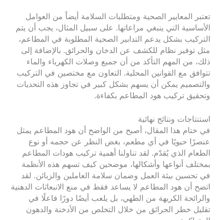
تعتبر المعايير الصحية ومتطلبات السلامة أيضاً من العوامل
الأساسية التي ينبغي مراعاتها. على سبيل المثال، يجب أن يتم
التركيب بشكل يدعم التدابير الصحية المطلوبة في المطاعم،
مثل توفير نظام للكشف عن الدخان والحرائق. بالإضافة إلى
ذلك، من المهم التأكد من أن جميع وصلات الكهرباء والماء
تتوافق مع القوانين المحلية. التعاون مع مختصين في التركيب
والتصميم يمكن أن يسهم بشكل كبير في تجاوز هذه التحديات
وتحقيق تركيب هود المطاعم بكفاءة.
استنتاجات ونتائج نهائية
في ختام هذا المقال، أصبح من الواضح أن هود المطاعم يمثل
عنصرًا حيويًا في أي مطعم، بغض النظر عن حجمه أو نوع
الطعام الذي يُقدّم. لقد تناولنا أهمية تركيب هودات المطاعم
بمختلف أنواعها وأشكالها، موضحين كيف تسهم هذه الأنظمة
في تحسين بيئة العمل وضمان سلامة العاملين والزبائن. لقد
اتضح أن هود المطاعم لا يساعد فقط في منع الانبعاثات الدهنية
والرائحة الكريهة من الطهي، بل يلعب أيضًا دورًا فاعلًا في
تقليل خطر الحرائق من خلال التخلص من الأدخنة والدهون