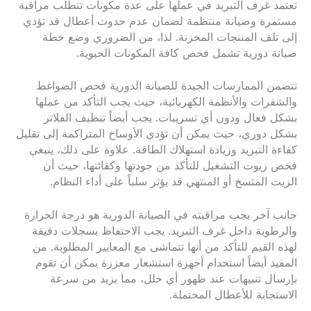
تعتمد غرف التبريد في عملها على عدة مكونات تتطلب مراقبة
مستمرة وصيانة منتظمة لضمان عدم حدوث أعطال قد تؤدي
إلى تلف المنتجات المخزنة. لذا، من الضروري وضع خطة
صيانة دورية تشمل فحص كافة المكونات الحيوية.
تتضمن الممارسات الجيدة للصيانة الدورية فحص الضواغط
والشفرات والأنظمة الكهربائية، حيث يجب التأكد من عملها
بشكل فعال ودون أي تسريبات. يجب أيضاً تنظيف الفلاتر
بشكل دوري، حيث يمكن أن تؤدي الأوساخ المتراكمة إلى تقليل
كفاءة التبريد وزيادة استهلاك الطاقة. علاوة على ذلك، ينبغي
فحص زيوت التشغيل للتأكد من جودتها وكفائتها، حيث أن
الزيت المتسخ أو المنتهي قد يؤثر سلباً على أداء النظام.
جانب آخر يجب مراقبته في الصيانة الدورية هو درجة الحرارة
والرطوبة داخل غرف التبريد. يجب الاحتفاظ بسجلات دقيقة
لهذه القيم للتأكد من أنها تتماشى مع المعايير المطلوبة. من
المفيد أيضاً استخدام أجهزة استشعار معززة يمكن أن تقوم
بإرسال تنبيهات عند ظهور أي خلل، مما يزيد من سرعة
الاستجابة للأعطال المحتملة.