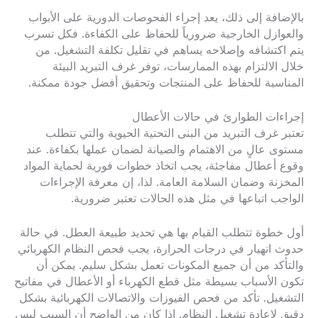
بالإضافة إلى ذلك، يعد إجراء الفحوصات الدورية على الأبواب
والعوازل الخارجية ضرورياً للحفاظ على الكفاءة. فكل تسرب
يتم اكتشافه وإصلاحه يساهم في تقليل تكلفة التشغيل. من
خلال الالتزام بهذه الممارسات، توفر غرف التبريد البيئة
المناسبة للحفاظ على المنتجات وتحقيق أفضل جودة ممكنة.
إجراءات الطوارئ في حالات الأعطال
تعتبر غرف التبريد من البنى التحتية الحيوية والتي تتطلب
مستوى عالٍ من الاهتمام والصيانة لضمان عملها بكفاءة. عند
وقوع أعطال مفاجئة، يجب اتخاذ خطوات فورية لحماية المواد
المخزنة وضمان السلامة العامة. لذا، إن معرفة الإجراءات
الواجب اتباعها في مثل هذه الحالات تعتبر ضرورية.
أول خطوة تتطلب القيام بها هي تحديد طبيعة العطل. في حالة
حدوث انهيار في درجات الحرارة، يجب فحص النظام الكهربائي
والتأكد من أن جميع المكونات تعمل بشكل سليم. يمكن أن
تكون الأسباب بسيطة مثل قطع الكهرباء أو الأعطال في مفاتيح
التشغيل. تأكد من فحص الفيوزات والاتصالات الكهربائية بشكل
دقيق لإعادة تشغيل النظام. إذا كان من الواضح أن السبب ليس