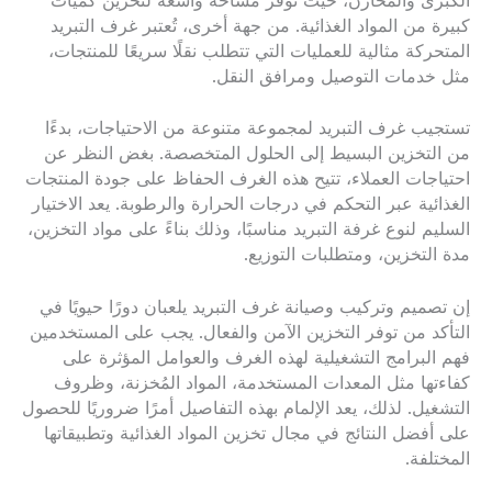
الكبرى والمخازن، حيث توفر مساحة واسعة لتخزين كميات
كبيرة من المواد الغذائية. من جهة أخرى، تُعتبر غرف التبريد
المتحركة مثالية للعمليات التي تتطلب نقلًا سريعًا للمنتجات،
مثل خدمات التوصيل ومرافق النقل.
تستجيب غرف التبريد لمجموعة متنوعة من الاحتياجات، بدءًا
من التخزين البسيط إلى الحلول المتخصصة. بغض النظر عن
احتياجات العملاء، تتيح هذه الغرف الحفاظ على جودة المنتجات
الغذائية عبر التحكم في درجات الحرارة والرطوبة. يعد الاختيار
السليم لنوع غرفة التبريد مناسبًا، وذلك بناءً على مواد التخزين،
مدة التخزين، ومتطلبات التوزيع.
إن تصميم وتركيب وصيانة غرف التبريد يلعبان دورًا حيويًا في
التأكد من توفر التخزين الآمن والفعال. يجب على المستخدمين
فهم البرامج التشغيلية لهذه الغرف والعوامل المؤثرة على
كفاءتها مثل المعدات المستخدمة، المواد المُخزنة، وظروف
التشغيل. لذلك، يعد الإلمام بهذه التفاصيل أمرًا ضروريًا للحصول
على أفضل النتائج في مجال تخزين المواد الغذائية وتطبيقاتها
المختلفة.