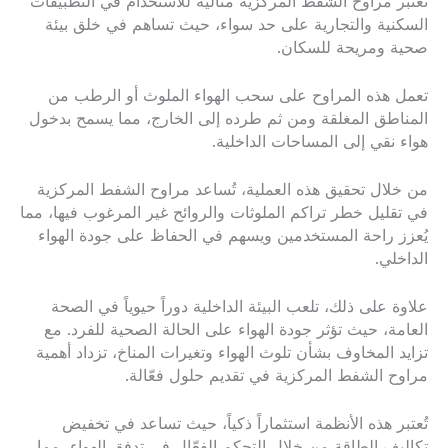
تعتبر مراوح الشفط المركزية مثالية للاستخدام في التطبيقات
السكنية والتجارية على حد سواء، حيث تساهم في خلق بيئة
صحية ومريحة للسكان.
تعمل هذه المراوح على سحب الهواء الملوث أو الرطب من
المناطق المغلقة ومن ثم طرده إلى الخارج، مما يسمح بدخول
هواء نقي إلى المساحات الداخلية.
من خلال تحقيق هذه العملية، تُساعد مراوح الشفط المركزية
في تقليل خطر تراكم الملوثات والروائح غير المرغوب فيها، مما
يُعزز راحة المستخدمين ويسهم في الحفاظ على جودة الهواء
الداخلي.
علاوة على ذلك، تلعب البيئة الداخلية دوراً حيوياً في الصحة
العامة، حيث تؤثر جودة الهواء على الحالة الصحية للفرد. مع
تزايد المخاوف بشأن تلوث الهواء وتغيرات المناخ، تزداد أهمية
مراوح الشفط المركزية في تقديم حلول فعّالة.
تُعتبر هذه الأنظمة استثماراً ذكياً، حيث تساعد في تخفيض
تكاليف الطاقة من خلال التحكم الفعّال في تدفق الهواء، مما