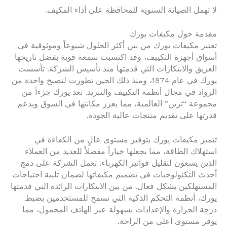
لا تهمل الصيانة السنوية للمحافظة على أداء المكيف.
مقدمة حول مكيفات يورك
تعتبر مكيفات يورك من بين أكثر الحلول شيوعاً وموثوقية في
أسواق أجهزة التكييف، وقد اكتسبت سمعة قوية بفضل تاريخها
العريق والابتكارات التي قدمتها منذ تأسيس الشركة. تأسست
يورك في عام 1874، ومنذ ذلك الحين تطورت لتصبح واحدة من
الرواد في مجال أنظمة التكييف والتبريد. تعد يورك جزءاً من
مجموعة “ترين” العالمية، مما يعزز مكانتها في السوق ويدعم
قدرتها على تقديم منتجات عالية الجودة.
تتميز مكيفات يورك بتوفير مستوى عالٍ من الكفاءة في
استهلاك الطاقة، مما يجعلها خياراً مفضلاً للعديد من العملاء
الذين يسعون لتقليل فواتير الكهرباء. تعمل الشركة على دمج
أحدث التكنولوجيات في تصميم مكيفاتها لضمان تلبية احتياجات
المستهلكين بشكل فعال. من بين الابتكارات الرائدة التي قدمتها
يورك، أنظمة التحكم الذكية التي تسمح للمستخدمين بضبط
درجة الحرارة والإعدادات بسهولة عبر الهاتف المحمول، مما
يوفر مستوى أعلى من الراحة.