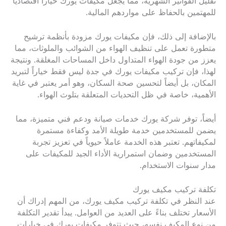
تقليل الفواتير الشهرية، مما يجعل مكيفات يورك خياراً اقتصادياً
للمهتمين بالحفاظ على مواردهم المالية.
بالإضافة إلى ذلك، فإن مكيفات يورك مزودة بأنظمة ترشيح
متطورة تعمل على تنظيف الهواء من الشوائب والملوثات، مما
يعزز من جودة الهواء المتداول داخل المساحات المغلقة. ونتيجة
لهذا، فإن تركيب مكيفات يورك في جدة ليس فقط خياراً لتبريد
المكان، بل أيضاً لتحسين صحة السكان، وهو أمر يعتبر في غاية
الأهمية، خاصة في ظل التحديات المتعلقة بتلوث الهواء.
أيضاً، توفر شركة يورك خدمات صيانة ودعم فني متميزة، مما
يضمن للمستخدمين خدمة طويلة الأمد وكفاءة مستمرة
لمكيفاتهم. تعتبر هذه الخدمة عاملاً حيوياً في تعزيز تجربة
المستخدمين وضمان استمرارية الأداء الجيد للمكيفات على
مدار سنوات الاستخدام.
تكلفة تركيب مكيف يورك
عند النظر في تكلفة تركيب مكيف يورك، من المهم إدراك أن
الأسعار تختلف بناءً على العديد من العوامل. يبدأ تقدير التكلفة
من نوع المكيف نفسه، حيث تتوفر مكيفات يورك في خيارات