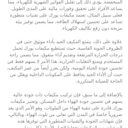
المنخفضة. يؤدي ذلك إلى تقليل الفواتير الشهرية للكهرباء، مما
يساعد الأفراد على تحقيق وفورات مالية على المدى الطويل.
فعلى سبيل المثال، تعتمد مكيفات يورك على تقنيات متطورة
تساعد على تحسين استهلاك الطاقة، مما يضمن توفير بيئة
مريحة دون رفع تكاليف الكهرباء.
علاوة على ذلك، يتمتع المكيف الجيد بأداء موثوق حتى في
الظروف الجوية القاسية. حيث تستطيع مكيفات يورك تحمل
درجات الحرارة المرتفعة وتقديم أداء متفوق، مما يضمن راحة
المستخدم ويمنع التقلبات الحرارية. هذا الأمر لا يسهم فقط في
تحسين جودة الحياة اليومية، ولكن يعزز أيضاً من عمر المكيف،
حيث أن الأداء الجيد يحافظ على المكونات الداخلية ويقلل من
الحاجة للصيانة المتكررة.
بالإضافة إلى ما سبق، فإن تركيب مكيفات ذات جودة عالية
يسهم في تحسين جودة الهواء داخل المسكن. وتعتبر مكيفات
يورك قادرة على تنقية الهواء من الملوثات، وهو الأمر الذي يعد
ضرورياً خاصةً في المدن التي تعاني من تلوث الهواء. وبالتالي،
فإن شهادات الجودة والتقنيات المتطورة التي توفرها هذه
النوعيات من المكيفات تجعلها الخيار الأمثل لكل منزل.