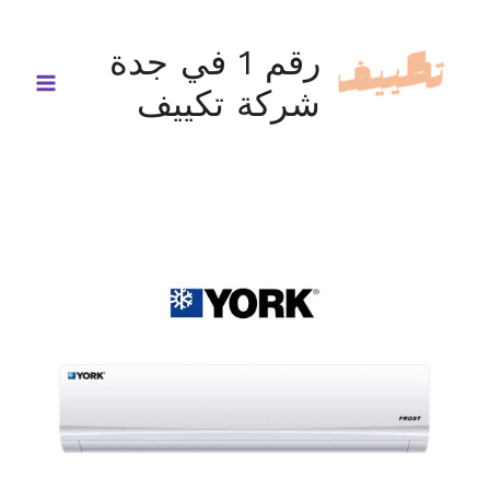
خطي
لى
رقم 1 في جدة
لمحتوى
شركة تكييف