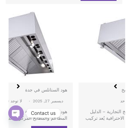
هود الستانلس في جدة
ديسمبر 27, 2025
لا توجد تعليقات
هود الستانلس في جدة – الدليل الشامل لتركيب هود
Contact us
المطاعم والمطابخ المركزية يُعد هود الستانلس…
Open
chaty