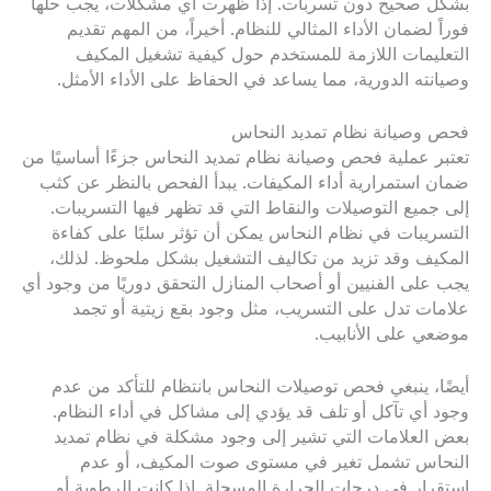
بشكل صحيح دون تسربات. إذا ظهرت أي مشكلات، يجب حلها
فوراً لضمان الأداء المثالي للنظام. أخيراً، من المهم تقديم
التعليمات اللازمة للمستخدم حول كيفية تشغيل المكيف
وصيانته الدورية، مما يساعد في الحفاظ على الأداء الأمثل.
فحص وصيانة نظام تمديد النحاس
تعتبر عملية فحص وصيانة نظام تمديد النحاس جزءًا أساسيًا من
ضمان استمرارية أداء المكيفات. يبدأ الفحص بالنظر عن كثب
إلى جميع التوصيلات والنقاط التي قد تظهر فيها التسريبات.
التسريبات في نظام النحاس يمكن أن تؤثر سلبًا على كفاءة
المكيف وقد تزيد من تكاليف التشغيل بشكل ملحوظ. لذلك،
يجب على الفنيين أو أصحاب المنازل التحقق دوريًا من وجود أي
علامات تدل على التسريب، مثل وجود بقع زيتية أو تجمد
موضعي على الأنابيب.
أيضًا، ينبغي فحص توصيلات النحاس بانتظام للتأكد من عدم
وجود أي تآكل أو تلف قد يؤدي إلى مشاكل في أداء النظام.
بعض العلامات التي تشير إلى وجود مشكلة في نظام تمديد
النحاس تشمل تغير في مستوى صوت المكيف، أو عدم
استقرار في درجات الحرارة المسجلة. إذا كانت الرطوبة أو