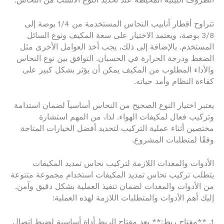
الظروف البيئية المحيطة عند تحديد النوع الأنسب من النحاس.
تتراوح أقطار أنابيب النحاس المستخدمة من 1/4 بوصة إلى
3/8 بوصة، ويعتمد الاختيار على سعة المكيف ونوع السائل
المستخدم. بالإضافة إلى ذلك، يجب أخذ العوامل الأخرى مثل
الضغط ودرجة الحرارة في الحسبان. التوافق بين نوع النحاس
والأداء المطلوب من المكيف يمكن أن يؤثر بشكل كبير على
كفاءة النظام وأمد حياته.
يعتبر اختيار النوع الصحيح من النحاس أساسياً لضمان استدامة
وتركيب فعال لمكيفات الهواء. لذا، من المهم استشارة
مختصين أثناء عملية التركيب لتحديد أفضل الخيارات المتاحة
وفقًا لمتطلبات المشروع.
الأدوات والمعدات اللازمة لتركيب نحاس تمديد المكيفات
يتطلب تركيب نحاس تمديد المكيفات استخدام مجموعة متنوعة
من الأدوات والمعدات لضمان تنفيذ العملية بشكل دقيق وآمن.
إليك أهم الأدوات والمتطلبات اللازمة لهذه العملية:
1. **مفتاح ربط:** يعد مفتاح الربط أداة أساسية لضبط اتصال