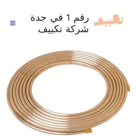
خطي
لى
رقم 1 في جدة
لمحتوى
شركة تكييف