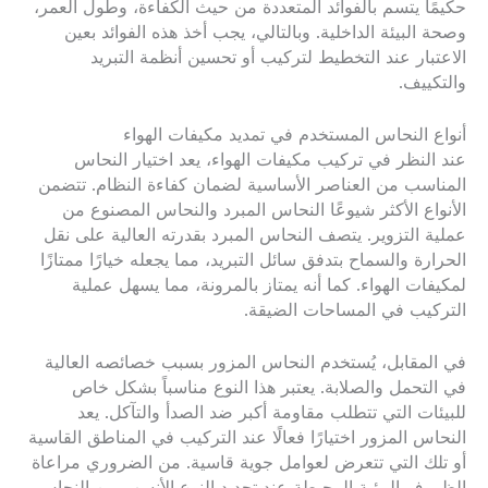
حكيمًا يتسم بالفوائد المتعددة من حيث الكفاءة، وطول العمر،
وصحة البيئة الداخلية. وبالتالي، يجب أخذ هذه الفوائد بعين
الاعتبار عند التخطيط لتركيب أو تحسين أنظمة التبريد
والتكييف.
أنواع النحاس المستخدم في تمديد مكيفات الهواء
عند النظر في تركيب مكيفات الهواء، يعد اختيار النحاس
المناسب من العناصر الأساسية لضمان كفاءة النظام. تتضمن
الأنواع الأكثر شيوعًا النحاس المبرد والنحاس المصنوع من
عملية التزوير. يتصف النحاس المبرد بقدرته العالية على نقل
الحرارة والسماح بتدفق سائل التبريد، مما يجعله خيارًا ممتازًا
لمكيفات الهواء. كما أنه يمتاز بالمرونة، مما يسهل عملية
التركيب في المساحات الضيقة.
في المقابل، يُستخدم النحاس المزور بسبب خصائصه العالية
في التحمل والصلابة. يعتبر هذا النوع مناسباً بشكل خاص
للبيئات التي تتطلب مقاومة أكبر ضد الصدأ والتآكل. يعد
النحاس المزور اختيارًا فعالًا عند التركيب في المناطق القاسية
أو تلك التي تتعرض لعوامل جوية قاسية. من الضروري مراعاة