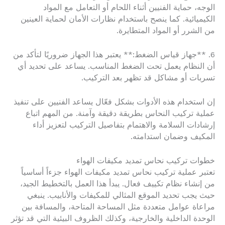
الوجه، حماية الفنيين أثناء اللحام أو التعامل مع المواد
الكيميائية. كما ينصح باستخدام نظارات الأمان لحماية العينين
من الشرر أو المواد المتطايرة.
6. **جهاز قياس الضغط:** يعتبر هذا الجهاز ضروريًا لتأكد من
أن النظام يعمل تحت الضغط المناسب. يساعد على تحديد أي
تسربات أو مشاكل قد تظهر بعد التركيب.
إن استخدام هذه الأدوات بشكل فعّال يساعد الفنيين على تنفيذ
عملية تركيب النحاس بطريقة دقيقة وآمنة. من المهم اتباع
إرشادات السلامة والاهتمام بتفاصيل التركيب لتعزيز أداء
المكيف وضمان استدامته.
خطوات تركيب نحاس تمديد مكيفات الهواء
تعتبر عملية تركيب نحاس تمديد مكيفات الهواء جزءاً أساسياً
من إنشاء نظام تكييف فعال. يبدأ هذا العمل بالتخطيط الجيد،
حيث يجب تحديد الموقع المثالي للمكيفات والأنابيب. ينبغي
مراعاة عوامل متعددة مثل المساحة المتاحة، والمسافة بين
الوحدة الداخلية والخارجية، وكذلك الظروف البيئية التي قد تؤثر