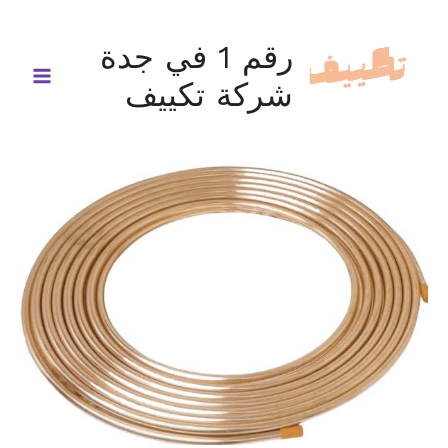
خطي
لى
رقم 1 في جدة
لمحتوى
شركة تكييف