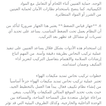
الوجه، حماية الفنيين أثناء اللحام أو التعامل مع المواد
الكيميائية. كما ينصح باستخدام نظارات الأمان لحماية العينين
من الشرر أو المواد المتطايرة.
6. **جهاز قياس الضغط:** يعتبر هذا الجهاز ضروريًا لتأكد من
أن النظام يعمل تحت الضغط المناسب. يساعد على تحديد أي
تسربات أو مشاكل قد تظهر بعد التركيب.
إن استخدام هذه الأدوات بشكل فعّال يساعد الفنيين على تنفيذ
عملية تركيب النحاس بطريقة دقيقة وآمنة. من المهم اتباع
إرشادات السلامة والاهتمام بتفاصيل التركيب لتعزيز أداء
المكيف وضمان استدامته.
خطوات تركيب نحاس تمديد مكيفات الهواء
تعتبر عملية تركيب نحاس تمديد مكيفات الهواء جزءاً أساسياً
من إنشاء نظام تكييف فعال. يبدأ هذا العمل بالتخطيط الجيد،
حيث يجب تحديد الموقع المثالي للمكيفات والأنابيب. ينبغي
مراعاة عوامل متعددة مثل المساحة المتاحة، والمسافة بين
الوحدة الداخلية والخارجية، وكذلك الظروف البيئية التي قد تؤثر