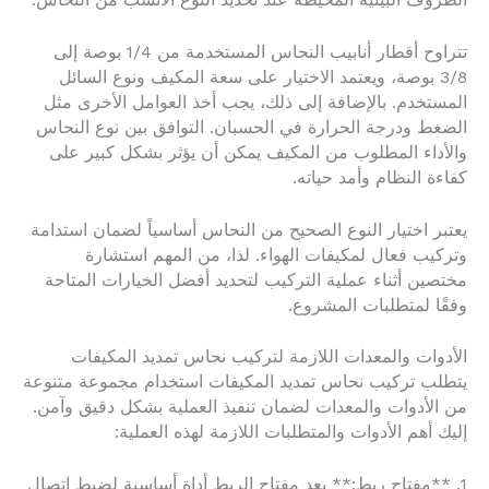
الظروف البيئية المحيطة عند تحديد النوع الأنسب من النحاس.
تتراوح أقطار أنابيب النحاس المستخدمة من 1/4 بوصة إلى
3/8 بوصة، ويعتمد الاختيار على سعة المكيف ونوع السائل
المستخدم. بالإضافة إلى ذلك، يجب أخذ العوامل الأخرى مثل
الضغط ودرجة الحرارة في الحسبان. التوافق بين نوع النحاس
والأداء المطلوب من المكيف يمكن أن يؤثر بشكل كبير على
كفاءة النظام وأمد حياته.
يعتبر اختيار النوع الصحيح من النحاس أساسياً لضمان استدامة
وتركيب فعال لمكيفات الهواء. لذا، من المهم استشارة
مختصين أثناء عملية التركيب لتحديد أفضل الخيارات المتاحة
وفقًا لمتطلبات المشروع.
الأدوات والمعدات اللازمة لتركيب نحاس تمديد المكيفات
يتطلب تركيب نحاس تمديد المكيفات استخدام مجموعة متنوعة
من الأدوات والمعدات لضمان تنفيذ العملية بشكل دقيق وآمن.
إليك أهم الأدوات والمتطلبات اللازمة لهذه العملية:
1. **مفتاح ربط:** يعد مفتاح الربط أداة أساسية لضبط اتصال