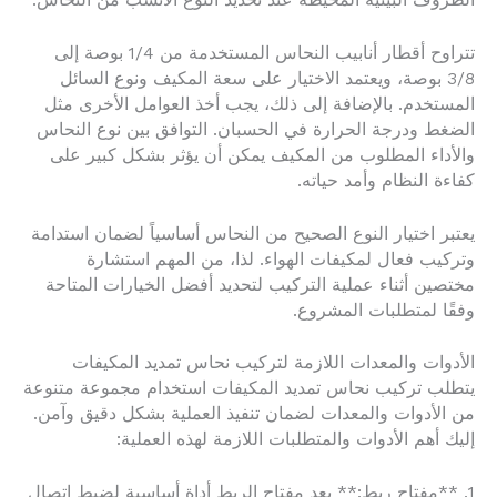
الظروف البيئية المحيطة عند تحديد النوع الأنسب من النحاس.
تتراوح أقطار أنابيب النحاس المستخدمة من 1/4 بوصة إلى
3/8 بوصة، ويعتمد الاختيار على سعة المكيف ونوع السائل
المستخدم. بالإضافة إلى ذلك، يجب أخذ العوامل الأخرى مثل
الضغط ودرجة الحرارة في الحسبان. التوافق بين نوع النحاس
والأداء المطلوب من المكيف يمكن أن يؤثر بشكل كبير على
كفاءة النظام وأمد حياته.
يعتبر اختيار النوع الصحيح من النحاس أساسياً لضمان استدامة
وتركيب فعال لمكيفات الهواء. لذا، من المهم استشارة
مختصين أثناء عملية التركيب لتحديد أفضل الخيارات المتاحة
وفقًا لمتطلبات المشروع.
الأدوات والمعدات اللازمة لتركيب نحاس تمديد المكيفات
يتطلب تركيب نحاس تمديد المكيفات استخدام مجموعة متنوعة
من الأدوات والمعدات لضمان تنفيذ العملية بشكل دقيق وآمن.
إليك أهم الأدوات والمتطلبات اللازمة لهذه العملية:
1. **مفتاح ربط:** يعد مفتاح الربط أداة أساسية لضبط اتصال