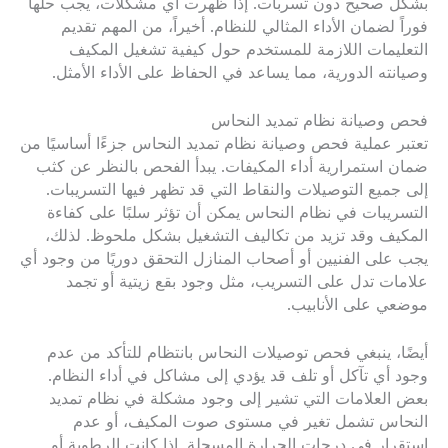
بشكل صحيح دون تسربات. إذا ظهرت أي مشكلات، يجب حلها
فوراً لضمان الأداء المثالي للنظام. أخيراً، من المهم تقديم
التعليمات اللازمة للمستخدم حول كيفية تشغيل المكيف
وصيانته الدورية، مما يساعد في الحفاظ على الأداء الأمثل.
فحص وصيانة نظام تمديد النحاس
تعتبر عملية فحص وصيانة نظام تمديد النحاس جزءًا أساسيًا من
ضمان استمرارية أداء المكيفات. يبدأ الفحص بالنظر عن كثب
إلى جميع التوصيلات والنقاط التي قد تظهر فيها التسريبات.
التسريبات في نظام النحاس يمكن أن تؤثر سلبًا على كفاءة
المكيف وقد تزيد من تكاليف التشغيل بشكل ملحوظ. لذلك،
يجب على الفنيين أو أصحاب المنازل التحقق دوريًا من وجود أي
علامات تدل على التسريب، مثل وجود بقع زيتية أو تجمد
موضعي على الأنابيب.
أيضًا، ينبغي فحص توصيلات النحاس بانتظام للتأكد من عدم
وجود أي تآكل أو تلف قد يؤدي إلى مشاكل في أداء النظام.
بعض العلامات التي تشير إلى وجود مشكلة في نظام تمديد
النحاس تشمل تغير في مستوى صوت المكيف، أو عدم
استقرار في درجات الحرارة المسجلة. إذا كانت الرطوبة أو