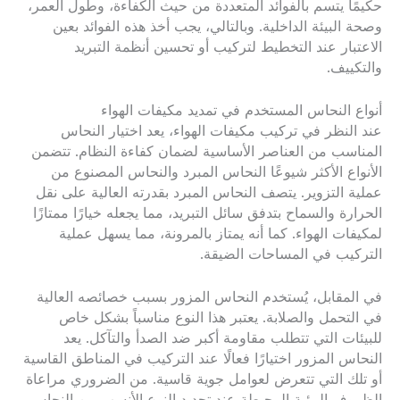
حكيمًا يتسم بالفوائد المتعددة من حيث الكفاءة، وطول العمر،
وصحة البيئة الداخلية. وبالتالي، يجب أخذ هذه الفوائد بعين
الاعتبار عند التخطيط لتركيب أو تحسين أنظمة التبريد
والتكييف.
أنواع النحاس المستخدم في تمديد مكيفات الهواء
عند النظر في تركيب مكيفات الهواء، يعد اختيار النحاس
المناسب من العناصر الأساسية لضمان كفاءة النظام. تتضمن
الأنواع الأكثر شيوعًا النحاس المبرد والنحاس المصنوع من
عملية التزوير. يتصف النحاس المبرد بقدرته العالية على نقل
الحرارة والسماح بتدفق سائل التبريد، مما يجعله خيارًا ممتازًا
لمكيفات الهواء. كما أنه يمتاز بالمرونة، مما يسهل عملية
التركيب في المساحات الضيقة.
في المقابل، يُستخدم النحاس المزور بسبب خصائصه العالية
في التحمل والصلابة. يعتبر هذا النوع مناسباً بشكل خاص
للبيئات التي تتطلب مقاومة أكبر ضد الصدأ والتآكل. يعد
النحاس المزور اختيارًا فعالًا عند التركيب في المناطق القاسية
أو تلك التي تتعرض لعوامل جوية قاسية. من الضروري مراعاة