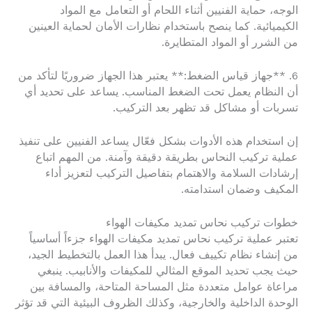
الوجه، حماية الفنيين أثناء اللحام أو التعامل مع المواد
الكيميائية. كما ينصح باستخدام نظارات الأمان لحماية العينين
من الشرر أو المواد المتطايرة.
6. **جهاز قياس الضغط:** يعتبر هذا الجهاز ضروريًا لتأكد من
أن النظام يعمل تحت الضغط المناسب. يساعد على تحديد أي
تسربات أو مشاكل قد تظهر بعد التركيب.
إن استخدام هذه الأدوات بشكل فعّال يساعد الفنيين على تنفيذ
عملية تركيب النحاس بطريقة دقيقة وآمنة. من المهم اتباع
إرشادات السلامة والاهتمام بتفاصيل التركيب لتعزيز أداء
المكيف وضمان استدامته.
خطوات تركيب نحاس تمديد مكيفات الهواء
تعتبر عملية تركيب نحاس تمديد مكيفات الهواء جزءاً أساسياً
من إنشاء نظام تكييف فعال. يبدأ هذا العمل بالتخطيط الجيد،
حيث يجب تحديد الموقع المثالي للمكيفات والأنابيب. ينبغي
مراعاة عوامل متعددة مثل المساحة المتاحة، والمسافة بين
الوحدة الداخلية والخارجية، وكذلك الظروف البيئية التي قد تؤثر