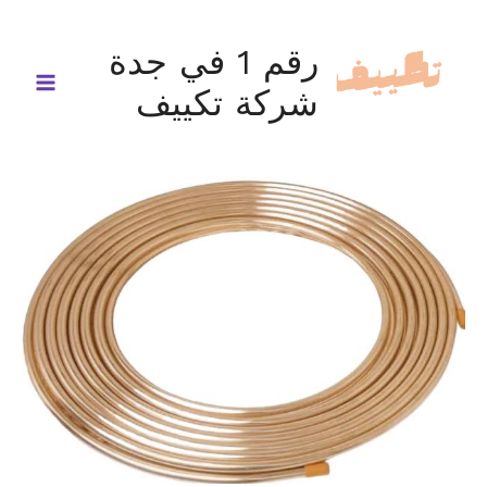
خطي
لى
رقم 1 في جدة
لمحتوى
شركة تكييف