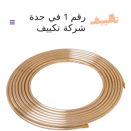
خطي
لى
رقم 1 في جدة
لمحتوى
شركة تكييف