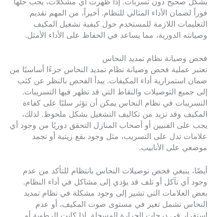
بشكل صحيح دون تسربات. إذا ظهرت أي مشكلات، يجب حلها
فوراً لضمان الأداء المثالي للنظام. أخيراً، من المهم تقديم
التعليمات اللازمة للمستخدم حول كيفية تشغيل المكيف
وصيانته الدورية، مما يساعد في الحفاظ على الأداء الأمثل.
فحص وصيانة نظام تمديد النحاس
تعتبر عملية فحص وصيانة نظام تمديد النحاس جزءًا أساسيًا من
ضمان استمرارية أداء المكيفات. يبدأ الفحص بالنظر عن كثب
إلى جميع التوصيلات والنقاط التي قد تظهر فيها التسريبات.
التسريبات في نظام النحاس يمكن أن تؤثر سلبًا على كفاءة
المكيف وقد تزيد من تكاليف التشغيل بشكل ملحوظ. لذلك،
يجب على الفنيين أو أصحاب المنازل التحقق دوريًا من وجود أي
علامات تدل على التسريب، مثل وجود بقع زيتية أو تجمد
موضعي على الأنابيب.
أيضًا، ينبغي فحص توصيلات النحاس بانتظام للتأكد من عدم
وجود أي تآكل أو تلف قد يؤدي إلى مشاكل في أداء النظام.
بعض العلامات التي تشير إلى وجود مشكلة في نظام تمديد
النحاس تشمل تغير في مستوى صوت المكيف، أو عدم
استقرار في درجات الحرارة المسجلة. إذا كانت الرطوبة أو