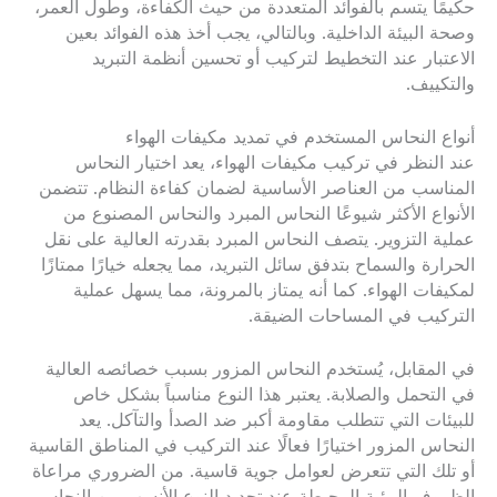
حكيمًا يتسم بالفوائد المتعددة من حيث الكفاءة، وطول العمر،
وصحة البيئة الداخلية. وبالتالي، يجب أخذ هذه الفوائد بعين
الاعتبار عند التخطيط لتركيب أو تحسين أنظمة التبريد
والتكييف.
أنواع النحاس المستخدم في تمديد مكيفات الهواء
عند النظر في تركيب مكيفات الهواء، يعد اختيار النحاس
المناسب من العناصر الأساسية لضمان كفاءة النظام. تتضمن
الأنواع الأكثر شيوعًا النحاس المبرد والنحاس المصنوع من
عملية التزوير. يتصف النحاس المبرد بقدرته العالية على نقل
الحرارة والسماح بتدفق سائل التبريد، مما يجعله خيارًا ممتازًا
لمكيفات الهواء. كما أنه يمتاز بالمرونة، مما يسهل عملية
التركيب في المساحات الضيقة.
في المقابل، يُستخدم النحاس المزور بسبب خصائصه العالية
في التحمل والصلابة. يعتبر هذا النوع مناسباً بشكل خاص
للبيئات التي تتطلب مقاومة أكبر ضد الصدأ والتآكل. يعد
النحاس المزور اختيارًا فعالًا عند التركيب في المناطق القاسية
أو تلك التي تتعرض لعوامل جوية قاسية. من الضروري مراعاة