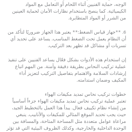
الوجه، حماية الفنيين أثناء اللحام أو التعامل مع المواد
الكيميائية. كما ينصح باستخدام نظارات الأمان لحماية العينين
من الشرر أو المواد المتطايرة.
6. **جهاز قياس الضغط:** يعتبر هذا الجهاز ضروريًا لتأكد من
أن النظام يعمل تحت الضغط المناسب. يساعد على تحديد أي
تسربات أو مشاكل قد تظهر بعد التركيب.
إن استخدام هذه الأدوات بشكل فعّال يساعد الفنيين على تنفيذ
عملية تركيب النحاس بطريقة دقيقة وآمنة. من المهم اتباع
إرشادات السلامة والاهتمام بتفاصيل التركيب لتعزيز أداء
المكيف وضمان استدامته.
خطوات تركيب نحاس تمديد مكيفات الهواء
تعتبر عملية تركيب نحاس تمديد مكيفات الهواء جزءاً أساسياً
من إنشاء نظام تكييف فعال. يبدأ هذا العمل بالتخطيط الجيد،
حيث يجب تحديد الموقع المثالي للمكيفات والأنابيب. ينبغي
مراعاة عوامل متعددة مثل المساحة المتاحة، والمسافة بين
الوحدة الداخلية والخارجية، وكذلك الظروف البيئية التي قد تؤثر