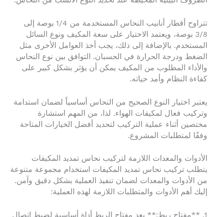
الظروف البيئية المحيطة عند تحديد النوع الأنسب من النحاس.
تتراوح أقطار أنابيب النحاس المستخدمة من 1/4 بوصة إلى
3/8 بوصة، ويعتمد الاختيار على سعة المكيف ونوع السائل
المستخدم. بالإضافة إلى ذلك، يجب أخذ العوامل الأخرى مثل
الضغط ودرجة الحرارة في الحسبان. التوافق بين نوع النحاس
والأداء المطلوب من المكيف يمكن أن يؤثر بشكل كبير على
كفاءة النظام وأمد حياته.
يعتبر اختيار النوع الصحيح من النحاس أساسياً لضمان استدامة
وتركيب فعال لمكيفات الهواء. لذا، من المهم استشارة
مختصين أثناء عملية التركيب لتحديد أفضل الخيارات المتاحة
وفقًا لمتطلبات المشروع.
الأدوات والمعدات اللازمة لتركيب نحاس تمديد المكيفات
يتطلب تركيب نحاس تمديد المكيفات استخدام مجموعة متنوعة
من الأدوات والمعدات لضمان تنفيذ العملية بشكل دقيق وآمن.
إليك أهم الأدوات والمتطلبات اللازمة لهذه العملية:
1. **مفتاح ربط:** يعد مفتاح الربط أداة أساسية لضبط اتصال