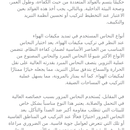
حكيمًا يتسم بالفوائد المتعددة من حيث الكفاءة، وطول العمر،
وصحة البيئة الداخلية. وبالتالي، يجب أخذ هذه الفوائد بعين
الاعتبار عند التخطيط لتركيب أو تحسين أنظمة التبريد
والتكييف.
أنواع النحاس المستخدم في تمديد مكيفات الهواء
عند النظر في تركيب مكيفات الهواء، يعد اختيار النحاس
المناسب من العناصر الأساسية لضمان كفاءة النظام. تتضمن
الأنواع الأكثر شيوعًا النحاس المبرد والنحاس المصنوع من
عملية التزوير. يتصف النحاس المبرد بقدرته العالية على نقل
الحرارة والسماح بتدفق سائل التبريد، مما يجعله خيارًا ممتازًا
لمكيفات الهواء. كما أنه يمتاز بالمرونة، مما يسهل عملية
التركيب في المساحات الضيقة.
في المقابل، يُستخدم النحاس المزور بسبب خصائصه العالية
في التحمل والصلابة. يعتبر هذا النوع مناسباً بشكل خاص
للبيئات التي تتطلب مقاومة أكبر ضد الصدأ والتآكل. يعد
النحاس المزور اختيارًا فعالًا عند التركيب في المناطق القاسية
أو تلك التي تتعرض لعوامل جوية قاسية. من الضروري مراعاة