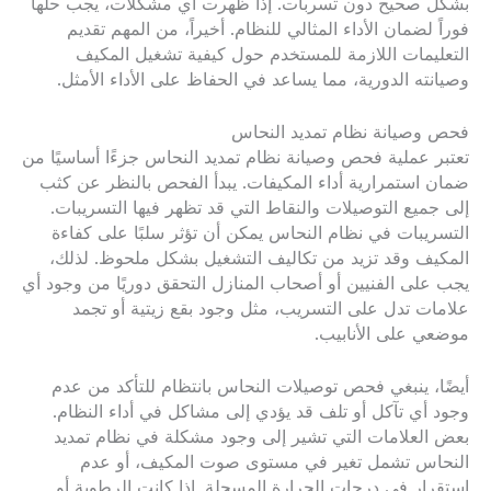
بشكل صحيح دون تسربات. إذا ظهرت أي مشكلات، يجب حلها
فوراً لضمان الأداء المثالي للنظام. أخيراً، من المهم تقديم
التعليمات اللازمة للمستخدم حول كيفية تشغيل المكيف
وصيانته الدورية، مما يساعد في الحفاظ على الأداء الأمثل.
فحص وصيانة نظام تمديد النحاس
تعتبر عملية فحص وصيانة نظام تمديد النحاس جزءًا أساسيًا من
ضمان استمرارية أداء المكيفات. يبدأ الفحص بالنظر عن كثب
إلى جميع التوصيلات والنقاط التي قد تظهر فيها التسريبات.
التسريبات في نظام النحاس يمكن أن تؤثر سلبًا على كفاءة
المكيف وقد تزيد من تكاليف التشغيل بشكل ملحوظ. لذلك،
يجب على الفنيين أو أصحاب المنازل التحقق دوريًا من وجود أي
علامات تدل على التسريب، مثل وجود بقع زيتية أو تجمد
موضعي على الأنابيب.
أيضًا، ينبغي فحص توصيلات النحاس بانتظام للتأكد من عدم
وجود أي تآكل أو تلف قد يؤدي إلى مشاكل في أداء النظام.
بعض العلامات التي تشير إلى وجود مشكلة في نظام تمديد
النحاس تشمل تغير في مستوى صوت المكيف، أو عدم
استقرار في درجات الحرارة المسجلة. إذا كانت الرطوبة أو