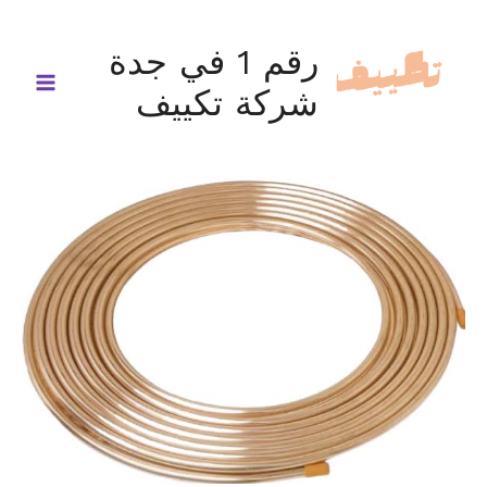
خطي
لى
رقم 1 في جدة
لمحتوى
شركة تكييف