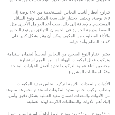
الظروف البيئية المحيطة عند تحديد النوع الأنسب من النحاس.
تتراوح أقطار أنابيب النحاس المستخدمة من 1/4 بوصة إلى
3/8 بوصة، ويعتمد الاختيار على سعة المكيف ونوع السائل
المستخدم. بالإضافة إلى ذلك، يجب أخذ العوامل الأخرى مثل
الضغط ودرجة الحرارة في الحسبان. التوافق بين نوع النحاس
والأداء المطلوب من المكيف يمكن أن يؤثر بشكل كبير على
كفاءة النظام وأمد حياته.
يعتبر اختيار النوع الصحيح من النحاس أساسياً لضمان استدامة
وتركيب فعال لمكيفات الهواء. لذا، من المهم استشارة
مختصين أثناء عملية التركيب لتحديد أفضل الخيارات المتاحة
وفقًا لمتطلبات المشروع.
الأدوات والمعدات اللازمة لتركيب نحاس تمديد المكيفات
يتطلب تركيب نحاس تمديد المكيفات استخدام مجموعة متنوعة
من الأدوات والمعدات لضمان تنفيذ العملية بشكل دقيق وآمن.
إليك أهم الأدوات والمتطلبات اللازمة لهذه العملية:
1. **مفتاح ربط:** يعد مفتاح الربط أداة أساسية لضبط اتصال