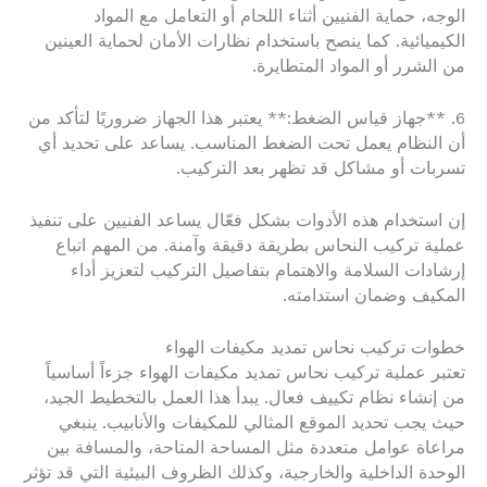
الوجه، حماية الفنيين أثناء اللحام أو التعامل مع المواد
الكيميائية. كما ينصح باستخدام نظارات الأمان لحماية العينين
من الشرر أو المواد المتطايرة.
6. **جهاز قياس الضغط:** يعتبر هذا الجهاز ضروريًا لتأكد من
أن النظام يعمل تحت الضغط المناسب. يساعد على تحديد أي
تسربات أو مشاكل قد تظهر بعد التركيب.
إن استخدام هذه الأدوات بشكل فعّال يساعد الفنيين على تنفيذ
عملية تركيب النحاس بطريقة دقيقة وآمنة. من المهم اتباع
إرشادات السلامة والاهتمام بتفاصيل التركيب لتعزيز أداء
المكيف وضمان استدامته.
خطوات تركيب نحاس تمديد مكيفات الهواء
تعتبر عملية تركيب نحاس تمديد مكيفات الهواء جزءاً أساسياً
من إنشاء نظام تكييف فعال. يبدأ هذا العمل بالتخطيط الجيد،
حيث يجب تحديد الموقع المثالي للمكيفات والأنابيب. ينبغي
مراعاة عوامل متعددة مثل المساحة المتاحة، والمسافة بين
الوحدة الداخلية والخارجية، وكذلك الظروف البيئية التي قد تؤثر