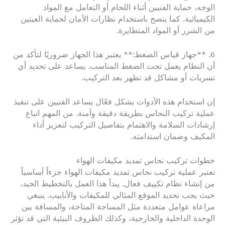
الوجه، حماية الفنيين أثناء اللحام أو التعامل مع المواد
الكيميائية. كما ينصح باستخدام نظارات الأمان لحماية العينين
من الشرر أو المواد المتطايرة.
6. **جهاز قياس الضغط:** يعتبر هذا الجهاز ضروريًا لتأكد من
أن النظام يعمل تحت الضغط المناسب. يساعد على تحديد أي
تسربات أو مشاكل قد تظهر بعد التركيب.
إن استخدام هذه الأدوات بشكل فعّال يساعد الفنيين على تنفيذ
عملية تركيب النحاس بطريقة دقيقة وآمنة. من المهم اتباع
إرشادات السلامة والاهتمام بتفاصيل التركيب لتعزيز أداء
المكيف وضمان استدامته.
خطوات تركيب نحاس تمديد مكيفات الهواء
تعتبر عملية تركيب نحاس تمديد مكيفات الهواء جزءاً أساسياً
من إنشاء نظام تكييف فعال. يبدأ هذا العمل بالتخطيط الجيد،
حيث يجب تحديد الموقع المثالي للمكيفات والأنابيب. ينبغي
مراعاة عوامل متعددة مثل المساحة المتاحة، والمسافة بين
الوحدة الداخلية والخارجية، وكذلك الظروف البيئية التي قد تؤثر