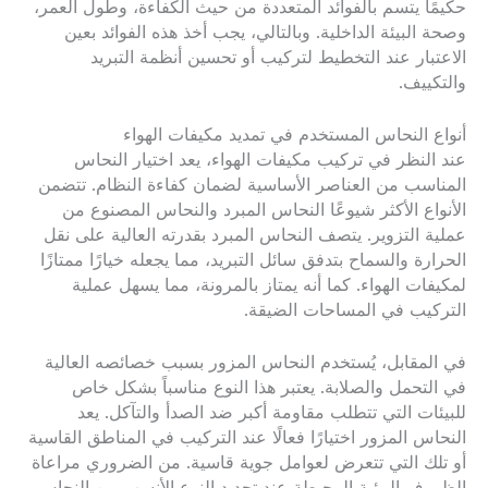
حكيمًا يتسم بالفوائد المتعددة من حيث الكفاءة، وطول العمر،
وصحة البيئة الداخلية. وبالتالي، يجب أخذ هذه الفوائد بعين
الاعتبار عند التخطيط لتركيب أو تحسين أنظمة التبريد
والتكييف.
أنواع النحاس المستخدم في تمديد مكيفات الهواء
عند النظر في تركيب مكيفات الهواء، يعد اختيار النحاس
المناسب من العناصر الأساسية لضمان كفاءة النظام. تتضمن
الأنواع الأكثر شيوعًا النحاس المبرد والنحاس المصنوع من
عملية التزوير. يتصف النحاس المبرد بقدرته العالية على نقل
الحرارة والسماح بتدفق سائل التبريد، مما يجعله خيارًا ممتازًا
لمكيفات الهواء. كما أنه يمتاز بالمرونة، مما يسهل عملية
التركيب في المساحات الضيقة.
في المقابل، يُستخدم النحاس المزور بسبب خصائصه العالية
في التحمل والصلابة. يعتبر هذا النوع مناسباً بشكل خاص
للبيئات التي تتطلب مقاومة أكبر ضد الصدأ والتآكل. يعد
النحاس المزور اختيارًا فعالًا عند التركيب في المناطق القاسية
أو تلك التي تتعرض لعوامل جوية قاسية. من الضروري مراعاة