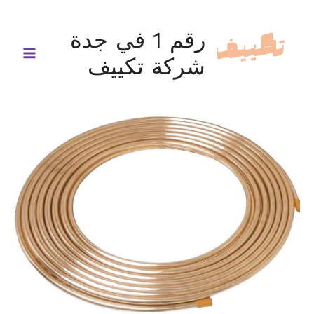
خطي
لى
رقم 1 في جدة
لمحتوى
شركة تكييف