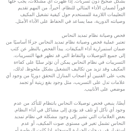
بشكل صحيح دون تسربات. إذا ظهرت أي مشكلات، يجب حلها
فوراً لضمان الأداء المثالي للنظام. أخيراً، من المهم تقديم
التعليمات اللازمة للمستخدم حول كيفية تشغيل المكيف
وصيانته الدورية، مما يساعد في الحفاظ على الأداء الأمثل.
فحص وصيانة نظام تمديد النحاس
تعتبر عملية فحص وصيانة نظام تمديد النحاس جزءًا أساسيًا من
ضمان استمرارية أداء المكيفات. يبدأ الفحص بالنظر عن كثب
إلى جميع التوصيلات والنقاط التي قد تظهر فيها التسريبات.
التسريبات في نظام النحاس يمكن أن تؤثر سلبًا على كفاءة
المكيف وقد تزيد من تكاليف التشغيل بشكل ملحوظ. لذلك،
يجب على الفنيين أو أصحاب المنازل التحقق دوريًا من وجود أي
علامات تدل على التسريب، مثل وجود بقع زيتية أو تجمد
موضعي على الأنابيب.
أيضًا، ينبغي فحص توصيلات النحاس بانتظام للتأكد من عدم
وجود أي تآكل أو تلف قد يؤدي إلى مشاكل في أداء النظام.
بعض العلامات التي تشير إلى وجود مشكلة في نظام تمديد
النحاس تشمل تغير في مستوى صوت المكيف، أو عدم
استقرار في درجات الحرارة المسجلة. إذا كانت الرطوبة أو