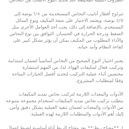
الظروف البيئية المحيطة عند تحديد النوع الأنسب من النحاس.
تتراوح أقطار أنابيب النحاس المستخدمة من 1/4 بوصة إلى
3/8 بوصة، ويعتمد الاختيار على سعة المكيف ونوع السائل
المستخدم. بالإضافة إلى ذلك، يجب أخذ العوامل الأخرى مثل
الضغط ودرجة الحرارة في الحسبان. التوافق بين نوع النحاس
والأداء المطلوب من المكيف يمكن أن يؤثر بشكل كبير على
كفاءة النظام وأمد حياته.
يعتبر اختيار النوع الصحيح من النحاس أساسياً لضمان استدامة
وتركيب فعال لمكيفات الهواء. لذا، من المهم استشارة
مختصين أثناء عملية التركيب لتحديد أفضل الخيارات المتاحة
وفقًا لمتطلبات المشروع.
الأدوات والمعدات اللازمة لتركيب نحاس تمديد المكيفات
يتطلب تركيب نحاس تمديد المكيفات استخدام مجموعة متنوعة
من الأدوات والمعدات لضمان تنفيذ العملية بشكل دقيق وآمن.
إليك أهم الأدوات والمتطلبات اللازمة لهذه العملية:
1. **مفتاح ربط:** يعد مفتاح الربط أداة أساسية لضبط اتصال