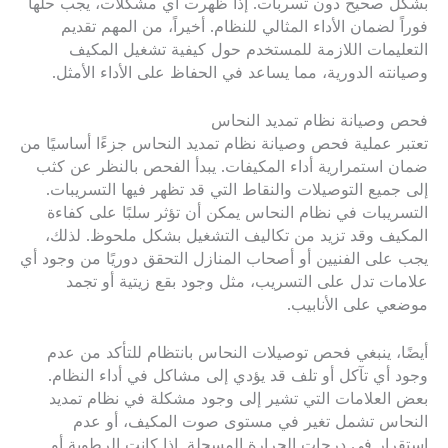
بشكل صحيح دون تسربات. إذا ظهرت أي مشكلات، يجب حلها
فوراً لضمان الأداء المثالي للنظام. أخيراً، من المهم تقديم
التعليمات اللازمة للمستخدم حول كيفية تشغيل المكيف
وصيانته الدورية، مما يساعد في الحفاظ على الأداء الأمثل.
فحص وصيانة نظام تمديد النحاس
تعتبر عملية فحص وصيانة نظام تمديد النحاس جزءًا أساسيًا من
ضمان استمرارية أداء المكيفات. يبدأ الفحص بالنظر عن كثب
إلى جميع التوصيلات والنقاط التي قد تظهر فيها التسريبات.
التسريبات في نظام النحاس يمكن أن تؤثر سلبًا على كفاءة
المكيف وقد تزيد من تكاليف التشغيل بشكل ملحوظ. لذلك،
يجب على الفنيين أو أصحاب المنازل التحقق دوريًا من وجود أي
علامات تدل على التسريب، مثل وجود بقع زيتية أو تجمد
موضعي على الأنابيب.
أيضًا، ينبغي فحص توصيلات النحاس بانتظام للتأكد من عدم
وجود أي تآكل أو تلف قد يؤدي إلى مشاكل في أداء النظام.
بعض العلامات التي تشير إلى وجود مشكلة في نظام تمديد
النحاس تشمل تغير في مستوى صوت المكيف، أو عدم
استقرار في درجات الحرارة المسجلة. إذا كانت الرطوبة أو