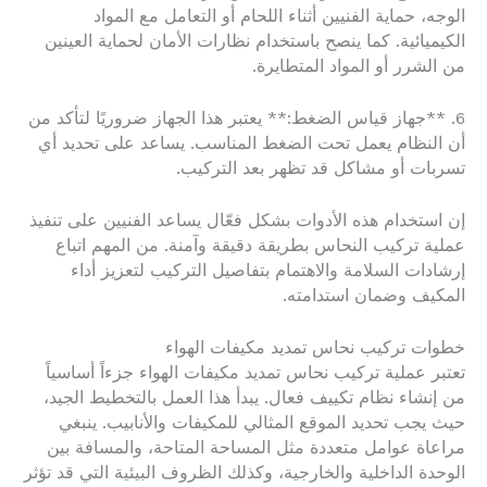
الوجه، حماية الفنيين أثناء اللحام أو التعامل مع المواد
الكيميائية. كما ينصح باستخدام نظارات الأمان لحماية العينين
من الشرر أو المواد المتطايرة.
6. **جهاز قياس الضغط:** يعتبر هذا الجهاز ضروريًا لتأكد من
أن النظام يعمل تحت الضغط المناسب. يساعد على تحديد أي
تسربات أو مشاكل قد تظهر بعد التركيب.
إن استخدام هذه الأدوات بشكل فعّال يساعد الفنيين على تنفيذ
عملية تركيب النحاس بطريقة دقيقة وآمنة. من المهم اتباع
إرشادات السلامة والاهتمام بتفاصيل التركيب لتعزيز أداء
المكيف وضمان استدامته.
خطوات تركيب نحاس تمديد مكيفات الهواء
تعتبر عملية تركيب نحاس تمديد مكيفات الهواء جزءاً أساسياً
من إنشاء نظام تكييف فعال. يبدأ هذا العمل بالتخطيط الجيد،
حيث يجب تحديد الموقع المثالي للمكيفات والأنابيب. ينبغي
مراعاة عوامل متعددة مثل المساحة المتاحة، والمسافة بين
الوحدة الداخلية والخارجية، وكذلك الظروف البيئية التي قد تؤثر