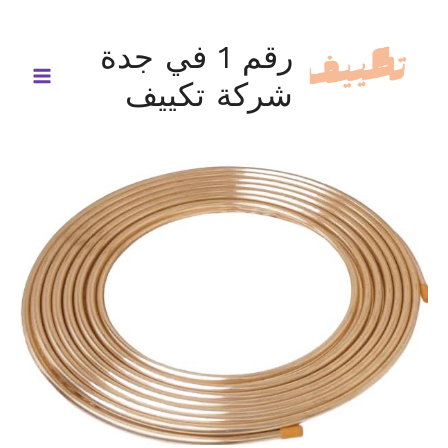
خطي
لى
رقم 1 في جدة
لمحتوى
شركة تكييف