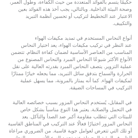
حكيمًا يتسم بالفوائد المتعددة من حيث الكفاءة، وطول العمر،
وصحة البيئة الداخلية. وبالتالي، يجب أخذ هذه الفوائد بعين
الاعتبار عند التخطيط لتركيب أو تحسين أنظمة التبريد
والتكييف.
أنواع النحاس المستخدم في تمديد مكيفات الهواء
عند النظر في تركيب مكيفات الهواء، يعد اختيار النحاس
المناسب من العناصر الأساسية لضمان كفاءة النظام. تتضمن
الأنواع الأكثر شيوعًا النحاس المبرد والنحاس المصنوع من
عملية التزوير. يتصف النحاس المبرد بقدرته العالية على نقل
الحرارة والسماح بتدفق سائل التبريد، مما يجعله خيارًا ممتازًا
لمكيفات الهواء. كما أنه يمتاز بالمرونة، مما يسهل عملية
التركيب في المساحات الضيقة.
في المقابل، يُستخدم النحاس المزور بسبب خصائصه العالية
في التحمل والصلابة. يعتبر هذا النوع مناسباً بشكل خاص
للبيئات التي تتطلب مقاومة أكبر ضد الصدأ والتآكل. يعد
النحاس المزور اختيارًا فعالًا عند التركيب في المناطق القاسية
أو تلك التي تتعرض لعوامل جوية قاسية. من الضروري مراعاة