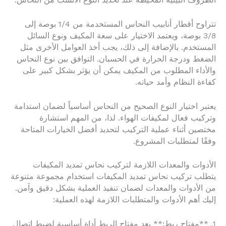
الظروف البيئية المحيطة عند تحديد النوع الأنسب من النحاس.
تتراوح أقطار أنابيب النحاس المستخدمة من 1/4 بوصة إلى
3/8 بوصة، ويعتمد الاختيار على سعة المكيف ونوع السائل
المستخدم. بالإضافة إلى ذلك، يجب أخذ العوامل الأخرى مثل
الضغط ودرجة الحرارة في الحسبان. التوافق بين نوع النحاس
والأداء المطلوب من المكيف يمكن أن يؤثر بشكل كبير على
كفاءة النظام وأمد حياته.
يعتبر اختيار النوع الصحيح من النحاس أساسياً لضمان استدامة
وتركيب فعال لمكيفات الهواء. لذا، من المهم استشارة
مختصين أثناء عملية التركيب لتحديد أفضل الخيارات المتاحة
وفقًا لمتطلبات المشروع.
الأدوات والمعدات اللازمة لتركيب نحاس تمديد المكيفات
يتطلب تركيب نحاس تمديد المكيفات استخدام مجموعة متنوعة
من الأدوات والمعدات لضمان تنفيذ العملية بشكل دقيق وآمن.
إليك أهم الأدوات والمتطلبات اللازمة لهذه العملية:
1. **مفتاح ربط:** يعد مفتاح الربط أداة أساسية لضبط اتصال