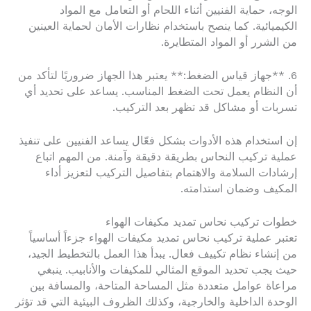
الوجه، حماية الفنيين أثناء اللحام أو التعامل مع المواد
الكيميائية. كما ينصح باستخدام نظارات الأمان لحماية العينين
من الشرر أو المواد المتطايرة.
6. **جهاز قياس الضغط:** يعتبر هذا الجهاز ضروريًا لتأكد من
أن النظام يعمل تحت الضغط المناسب. يساعد على تحديد أي
تسربات أو مشاكل قد تظهر بعد التركيب.
إن استخدام هذه الأدوات بشكل فعّال يساعد الفنيين على تنفيذ
عملية تركيب النحاس بطريقة دقيقة وآمنة. من المهم اتباع
إرشادات السلامة والاهتمام بتفاصيل التركيب لتعزيز أداء
المكيف وضمان استدامته.
خطوات تركيب نحاس تمديد مكيفات الهواء
تعتبر عملية تركيب نحاس تمديد مكيفات الهواء جزءاً أساسياً
من إنشاء نظام تكييف فعال. يبدأ هذا العمل بالتخطيط الجيد،
حيث يجب تحديد الموقع المثالي للمكيفات والأنابيب. ينبغي
مراعاة عوامل متعددة مثل المساحة المتاحة، والمسافة بين
الوحدة الداخلية والخارجية، وكذلك الظروف البيئية التي قد تؤثر