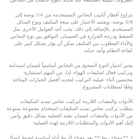
الظروف البيئية المحيطة عند تحديد النوع الأنسب من النحاس.
تتراوح أقطار أنابيب النحاس المستخدمة من 1/4 بوصة إلى
3/8 بوصة، ويعتمد الاختيار على سعة المكيف ونوع السائل
المستخدم. بالإضافة إلى ذلك، يجب أخذ العوامل الأخرى مثل
الضغط ودرجة الحرارة في الحسبان. التوافق بين نوع النحاس
والأداء المطلوب من المكيف يمكن أن يؤثر بشكل كبير على
كفاءة النظام وأمد حياته.
يعتبر اختيار النوع الصحيح من النحاس أساسياً لضمان استدامة
وتركيب فعال لمكيفات الهواء. لذا، من المهم استشارة
مختصين أثناء عملية التركيب لتحديد أفضل الخيارات المتاحة
وفقًا لمتطلبات المشروع.
الأدوات والمعدات اللازمة لتركيب نحاس تمديد المكيفات
يتطلب تركيب نحاس تمديد المكيفات استخدام مجموعة متنوعة
من الأدوات والمعدات لضمان تنفيذ العملية بشكل دقيق وآمن.
إليك أهم الأدوات والمتطلبات اللازمة لهذه العملية:
1. **مفتاح ربط:** يعد مفتاح الربط أداة أساسية لضبط اتصال