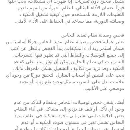
بشكل صحيح دون تسربات. إذا ظهرت أي مشكلات، يجب حلها
فوراً لضمان الأداء المثالي للنظام. أخيراً، من المهم تقديم
التعليمات اللازمة للمستخدم حول كيفية تشغيل المكيف
وصيانته الدورية، مما يساعد في الحفاظ على الأداء الأمثل.
فحص وصيانة نظام تمديد النحاس
تعتبر عملية فحص وصيانة نظام تمديد النحاس جزءًا أساسيًا من
ضمان استمرارية أداء المكيفات. يبدأ الفحص بالنظر عن كثب
إلى جميع التوصيلات والنقاط التي قد تظهر فيها التسريبات.
التسريبات في نظام النحاس يمكن أن تؤثر سلبًا على كفاءة
المكيف وقد تزيد من تكاليف التشغيل بشكل ملحوظ. لذلك،
يجب على الفنيين أو أصحاب المنازل التحقق دوريًا من وجود أي
علامات تدل على التسريب، مثل وجود بقع زيتية أو تجمد
موضعي على الأنابيب.
أيضًا، ينبغي فحص توصيلات النحاس بانتظام للتأكد من عدم
وجود أي تآكل أو تلف قد يؤدي إلى مشاكل في أداء النظام.
بعض العلامات التي تشير إلى وجود مشكلة في نظام تمديد
النحاس تشمل تغير في مستوى صوت المكيف، أو عدم
استقرار في درجات الحرارة المسجلة. إذا كانت الرطوبة أو