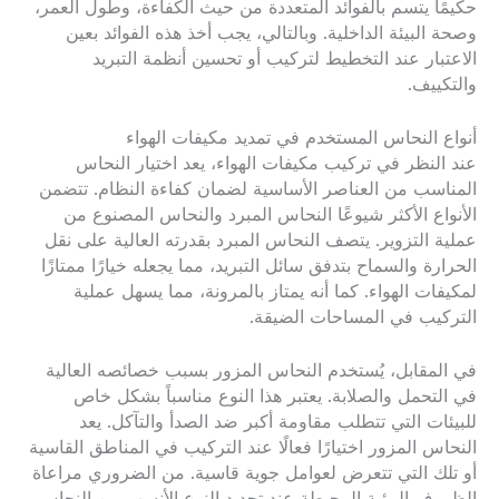
حكيمًا يتسم بالفوائد المتعددة من حيث الكفاءة، وطول العمر،
وصحة البيئة الداخلية. وبالتالي، يجب أخذ هذه الفوائد بعين
الاعتبار عند التخطيط لتركيب أو تحسين أنظمة التبريد
والتكييف.
أنواع النحاس المستخدم في تمديد مكيفات الهواء
عند النظر في تركيب مكيفات الهواء، يعد اختيار النحاس
المناسب من العناصر الأساسية لضمان كفاءة النظام. تتضمن
الأنواع الأكثر شيوعًا النحاس المبرد والنحاس المصنوع من
عملية التزوير. يتصف النحاس المبرد بقدرته العالية على نقل
الحرارة والسماح بتدفق سائل التبريد، مما يجعله خيارًا ممتازًا
لمكيفات الهواء. كما أنه يمتاز بالمرونة، مما يسهل عملية
التركيب في المساحات الضيقة.
في المقابل، يُستخدم النحاس المزور بسبب خصائصه العالية
في التحمل والصلابة. يعتبر هذا النوع مناسباً بشكل خاص
للبيئات التي تتطلب مقاومة أكبر ضد الصدأ والتآكل. يعد
النحاس المزور اختيارًا فعالًا عند التركيب في المناطق القاسية
أو تلك التي تتعرض لعوامل جوية قاسية. من الضروري مراعاة