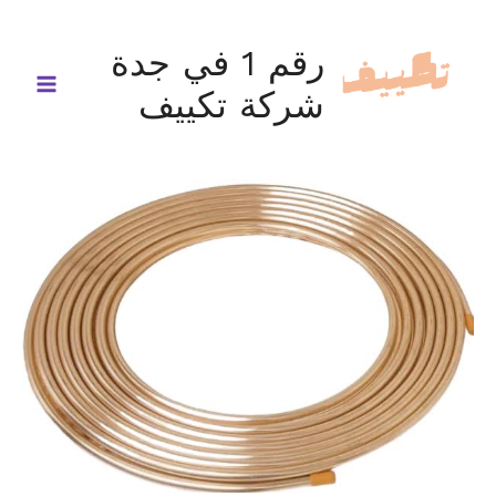
خطي
لى
رقم 1 في جدة
لمحتوى
شركة تكييف