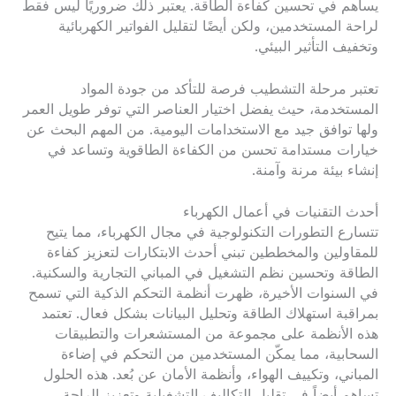
يساهم في تحسين كفاءة الطاقة. يعتبر ذلك ضروريًا ليس فقط
لراحة المستخدمين، ولكن أيضًا لتقليل الفواتير الكهربائية
وتخفيف التأثير البيئي.
تعتبر مرحلة التشطيب فرصة للتأكد من جودة المواد
المستخدمة، حيث يفضل اختيار العناصر التي توفر طويل العمر
ولها توافق جيد مع الاستخدامات اليومية. من المهم البحث عن
خيارات مستدامة تحسن من الكفاءة الطاقوية وتساعد في
إنشاء بيئة مرنة وآمنة.
أحدث التقنيات في أعمال الكهرباء
تتسارع التطورات التكنولوجية في مجال الكهرباء، مما يتيح
للمقاولين والمخططين تبني أحدث الابتكارات لتعزيز كفاءة
الطاقة وتحسين نظم التشغيل في المباني التجارية والسكنية.
في السنوات الأخيرة، ظهرت أنظمة التحكم الذكية التي تسمح
بمراقبة استهلاك الطاقة وتحليل البيانات بشكل فعال. تعتمد
هذه الأنظمة على مجموعة من المستشعرات والتطبيقات
السحابية، مما يمكّن المستخدمين من التحكم في إضاءة
المباني، وتكييف الهواء، وأنظمة الأمان عن بُعد. هذه الحلول
تساهم أيضاً في تقليل التكاليف التشغيلية وتعزيز الراحة
.