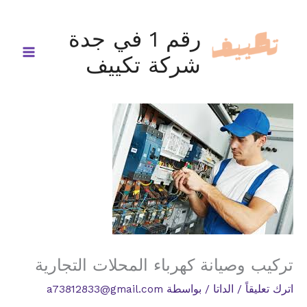
خطي
لى
رقم 1 في جدة
لمحتوى
شركة تكييف
تركيب وصيانة كهرباء المحلات التجارية
اترك تعليقاً
/
الداتا
/ بواسطة
a73812833@gmail.com