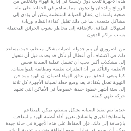
هذه الأجهزة تلعب دورًا رئيسيًا في إدارة الهواء والتخلص من
الروائح والدخان والدهون، مما يساهم في الحفاظ على بيئة
صحية وآمنة. إن إغفال الصيانة المنتظمة يمكن أن يؤدي إلى
مشاكل متعددة، بما في ذلك تقليل كفاءة النظام وزيادة
استهلاك الطاقة، بالإضافة إلى مخاطر نشوب الحرائق المحتملة
بسبب تراكم الدهون.
من الضروري أن يتم جدولة الصيانة بشكل منتظم، حيث يساعد
ذلك في اكتشاف أي أعطال أو تآكل قد يحدث قبل أن تتحول
إلى مشكلات أكبر. يجب أن تشمل عملية الصيانة فحص
الأنظمة والتأكد من أن الفلترات نظيفة ومطابقة للمواصفات.
كما ينبغي التحقق من تدفق الهواء لضمان أن الهود ومداخن
التهوية تعمل بكفاءة. يعد وضع خطة لصيانة الأجهزة كل ثلاثة
إلى ستة أشهر خطوة جيدة، خصوصاً في الأماكن التي تشهد
حركة طهي كثيفة
.
عندما يتم تنفيذ الصيانة بشكل منتظم، يمكن للمطاعم
والمطابخ الكبرى والفنادق تعزيز أداء أنظمة الهود والمداخن.
بالإضافة إلى ذلك، فإن الحفاظ على هذه الأجهزة في حالة جيدة
يمكن أن يسهم في تقليل رسوم الطاقة وتحسين تجربة الزبائن