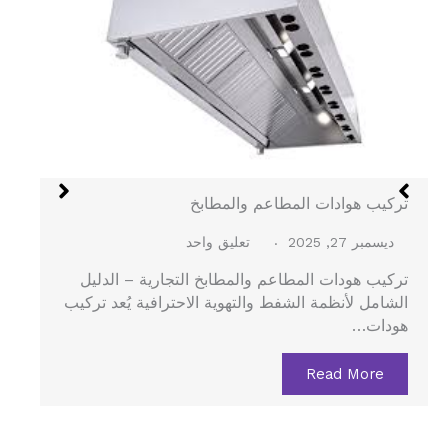
هود الستانلس في جدة
ديسمبر 27, 2025
لا توجد تعليقات
هود الستانلس في جدة – الدليل الشامل لتركيب هود
المطاعم والمطابخ المركزية يُعد هود الستانلس…
Read More