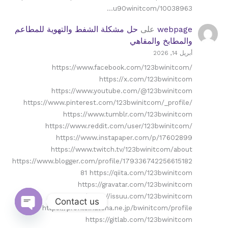
u90winitcom/10038963…
webpage
على
حل مشكلة الشفط والتهوية للمطاعم
والمطابخ والمقاهي
أبريل 14, 2026
https://www.facebook.com/123bwinitcom/
https://x.com/123bwinitcom
https://www.youtube.com/@123bwinitcom
https://www.pinterest.com/123bwinitcom/_profile/
https://www.tumblr.com/123bwinitcom
https://www.reddit.com/user/123bwinitcom/
https://www.instapaper.com/p/17602899
https://www.twitch.tv/123bwinitcom/about
https://www.blogger.com/profile/179336742256615182
81 https://qiita.com/123bwinitcom
https://gravatar.com/123bwinitcom
https://issuu.com/123bwinitcom
Contact us
https://profile.hatena.ne.jp/bwinitcom/profile
Open
https://gitlab.com/123bwinitcom
chaty