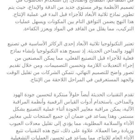
في المطاعم، المطابخ والفنادق. إن استخدام الحاسوب في
تصميم الأنظمة يوفر مستوى جديد من الدقة والإبداع، حيث يتم
تطوير نماذج ثلاثية الأبعاد للأجزاء قبل البدء في عملية الإنتاج.
هذا النهج يضمن التوافق التام بين المكونات ويسهل عمليات
التركيب، مما يقلل من الفاقد في المواد ويعزز الكفاءة.
تعتبر التكنولوجيا ثلاثية الأبعاد إحدى الركائز الأساسية في تصنيع
الهود والمداخن الحديثة. إذ تسمح هذه التكنولوجيا بإنشاء نماذج
فعلية للأجزاء قبل التصنيع الفعلي، مما يمكن المصنعين من
إجراء التعديلات اللازمة وتحسين التصميمات. ومن خلال تقديم
تصور واضح للتصميم النهائي، تتمكن الشركات من تقليل الوقت
والجهد المستغرقين في المراحل اللاحقة من الإنتاج.
تقدم التقنيات الحديثة أيضاً حلولاً مبتكرة لتحسين جودة الهود
والمداخن. باستخدام أدوات القياس الرقمية وأنظمة المراقبة
الآلية، يمكن مراقبة معايير الجودة أثناء عملية التصنيع بشكل
مستمر. وهذا يساعد في ضمان أن جميع المنتجات تلبي معايير
الأداء والسلامة المطلوبة، مما يؤدي إلى تقليل معدلات العيوب
وزيادة رضا العملاء. علاوة على ذلك، تتيح هذه التقنيات تتبع
الأداء العام للإنتاج، مما يساعد في تحسين العمليات التشغيلية