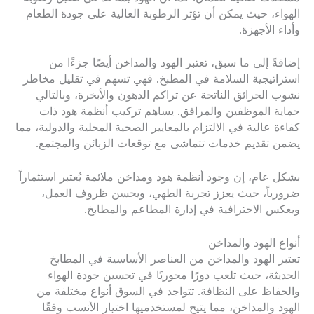
الهواء، حيث يمكن أن تؤثر الرطوبة العالية على جودة الطعام
وأداء الأجهزة.
إضافةً إلى ما سبق، تعتبر الهود والمداخن أيضًا جزءًا من
استراتيجية السلامة في المطبخ. فهي تسهم في تقليل مخاطر
نشوب الحرائق الناتجة عن تراكم الدهون والأبخرة، وبالتالي
حماية الموظفين والمرافق. يساهم تركيب أنظمة هود ذات
كفاءة عالية في الالتزام بالمعايير الصحية المحلية والدولية، مما
يضمن تقديم خدمات تتماشى مع توقعات الزبائن والمجتمع.
بشكل عام، إن وجود أنظمة هود ومداخن ملائمة يُعتبر استثماراً
ضرورياً، حيث يعزز تجربة الطهي، ويحسن ظروف العمل،
ويعكس الاحترافية في إدارة المطاعم والمطابخ.
أنواع الهود والمداخن
تعتبر الهود والمداخن من العناصر الأساسية في المطابخ
الحديثة، حيث تلعب دورًا محوريًا في تحسين جودة الهواء
والحفاظ على النظافة. تتواجد في السوق أنواع مختلفة من
الهود والمداخن، مما يتيح لمستخدميها اختيار الأنسب وفقًا