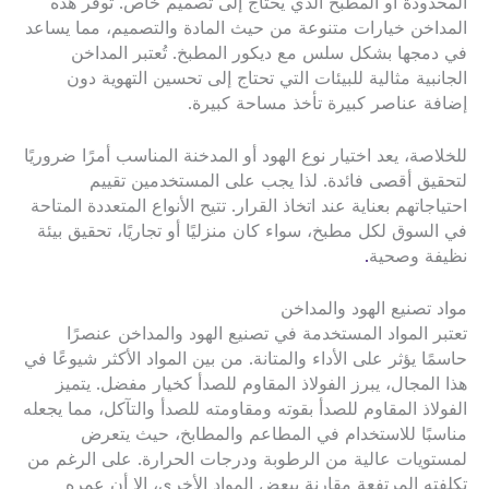
المحدودة أو المطبخ الذي يحتاج إلى تصميم خاص. توفر هذه
المداخن خيارات متنوعة من حيث المادة والتصميم، مما يساعد
في دمجها بشكل سلس مع ديكور المطبخ. تُعتبر المداخن
الجانبية مثالية للبيئات التي تحتاج إلى تحسين التهوية دون
إضافة عناصر كبيرة تأخذ مساحة كبيرة.
للخلاصة، يعد اختيار نوع الهود أو المدخنة المناسب أمرًا ضروريًا
لتحقيق أقصى فائدة. لذا يجب على المستخدمين تقييم
احتياجاتهم بعناية عند اتخاذ القرار. تتيح الأنواع المتعددة المتاحة
في السوق لكل مطبخ، سواء كان منزليًا أو تجاريًا، تحقيق بيئة
نظيفة وصحية
.
مواد تصنيع الهود والمداخن
تعتبر المواد المستخدمة في تصنيع الهود والمداخن عنصرًا
حاسمًا يؤثر على الأداء والمتانة. من بين المواد الأكثر شيوعًا في
هذا المجال، يبرز الفولاذ المقاوم للصدأ كخيار مفضل. يتميز
الفولاذ المقاوم للصدأ بقوته ومقاومته للصدأ والتآكل، مما يجعله
مناسبًا للاستخدام في المطاعم والمطابخ، حيث يتعرض
لمستويات عالية من الرطوبة ودرجات الحرارة. على الرغم من
تكلفته المرتفعة مقارنة ببعض المواد الأخرى، إلا أن عمره