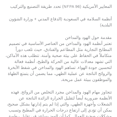
المعايير الأمريكية (NFPA 96) تحدد طريقة التصنيع والتركيب
أنظمة السلامة في السعودية (الدفاع المدني + وزارة الشؤون
البلدية)
مقدمة حول الهود والمداخن
تعتبر أنظمة الهود والمداخن من العناصر الأساسية في تصميم
المطابخ التجارية مثل المطاعم والفنادق، حيث تلعب دوراً
متكاملاً في الحفاظ على بيئة صحية وآمنة. تتطلب هذه الأماكن،
التي تشهد معدلات عالية من الحركة والطبخ، أنظمة فعالة
لتحسين جودة الهواء. تساهم الهود والمداخن في شفط الأبخرة
والروائح الناتجة عن عملية الطهي، مما يضمن أن يتمتع الطهاة
والموظفون ببيئة عمل مريحة
.
تتجاوز مهام الهود والمداخن مجرد التخلص من الروائح. فهذه
الأنظمة ضرورية أيضاً لتقليل الحرارة الزائدة الناتجة عن
الشعلات وأجهزة الطهي، والتي إذا لم يتم إدارتها بشكل صحيح،
يمكن أن تؤدي إلى ارتفاع درجات الحرارة في المطبخ وتسبب
مشكلات صحية للعمال. كما أن الهود يساعد في تقليل رطوبة