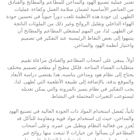
تعتبر عملية تصنيع الهود والمداخن للمطاعم والمطابخ والفنادق
من العناصر الأساسية لضمان سلامة العمل وكفاءة عمليات
الطهي. إن جودة هذه الأنظمة تلعب دوراً حيوياً في تحسين جودة
الهواء الداخلي وتقليل الروائح وغير ذلك من الملوثات الناتجة
عن الطهي. لذا، من المهم لمشغلي المطاعم والمطابخ أن
ينتبهوا إلى بعض النقاط الرئيسية عند التفكير في تصميم
واختيار أنظمة الهود والمداخن.
أولاً، ينبغي على أصحاب المطاعم والفنادق مراعاة تقييم
متطلبات الفضاء المتاحة. فلكل مطبخ أو مطعم تصميم مختلف
يحتاج إلى نظام هود ومداخن يناسبه. هذا يقتضي دراسة الأبعاد
والموقع بدقة، بالإضافة إلى طبيعة الأطعمة التي تُطهى. لذا،
يجب التفكير في نظام يتميز بالمرونة والتي يمكن تعديله
ليستوعب التغيرات المحتملة في النشاط.
ثانياً، يُفضل استخدام المواد ذات الجودة العالية في تصنيع الهود
والمداخن، حيث إن استخدام مواد قوية ومقاومة للتآكل قد
يُعزز من فعالية النظام ويطيل من عمره. وعلى أصحاب
المطاعم أن يسألوا عن خيارات لا تنبعث منها روائح غير
مرغوب فيها، وضمان سهولة تنظيفها للحفاظ على معايير