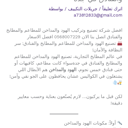
اترك تعليقاً
/
جريلات التكييف
/ بواسطة
a73812833@gmail.com
افضل شركة تصنيع وتركيب الهود والمداخن للمطاعم والمطابخ
والفنادق اتصل بنا الان 0568007229 افضل الاسعار
تصنيع الهود والمداخن للمطاعم والمطابخ والفنادق: سر
النظافة والأمان!
في عالم المطابخ التجارية، تصنيع الهود والمداخن للمطاعم
والمطابخ والفنادق في جدةسواء كانت مطاعم، كافيهات أو
حتى فنادق خمس نجوم،
الهود والمداخن
هم الأبطال اللي
يشتغلون في الكواليس عشان يحافظون على الجو نقي وآمن!
لكن قبل ما يركبون… لازم يُصنّعون بعناية وحسب معايير
دقيقة!
أولاً: مكونات الهود والمداخن