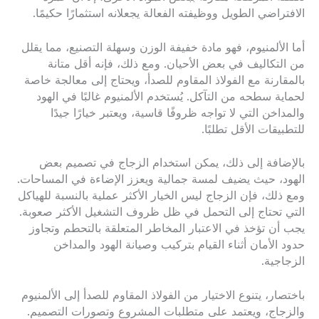
الافتراضي الطويل ووظيفته الفعالة يجعلانه استثمارًا حكيمًا.
أما الألمنيوم، فهو مادة خفيفة الوزن وسهلة التصنيع، مما يقلل
من التكاليف في بعض الأحيان. ومع ذلك، فإنه أقل متانة
بالمقارنة مع الفولاذ المقاوم للصدأ، ويحتاج إلى معالجة خاصة
لحماية سطحه من التآكل. يُستخدم الألمنيوم غالبًا في الهود
والمداخن التي لا تواجه ظروفًا قاسية، ويعتبر خيارًا جيدًا
للتطبيقات الأقل تطلبًا.
بالإضافة إلى ذلك، يمكن استخدام الزجاج في تصميم بعض
الهود، حيث يضيف لمسة جمالية ويعزز الإضاءة في المساحات.
ومع ذلك، فإن الزجاج ليس الخيار الأكثر عملية بالنسبة للهياكل
التي تحتاج إلى التحمل في ظل ظروف التشغيل الأكثر صعوبة.
يجب أن تؤخذ في الاعتبار المخاطر المتعلقة بالتحطم وتجاوز
حدود الأمان أثناء القيام بتركيب وصيانة الهود والمداخن
الزجاجية.
باختصار، يتنوع الاختيار من الفولاذ المقاوم للصدأ إلى الألمنيوم
والزجاج، ويعتمد على متطلبات المشروع وتصورات التصميم.