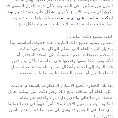
المرن مرونة كبيرة في التصميم، إلا أن جودة العزل الصوتي قد
تكون أقل مقارنة بالأنواع الأخرى. بشكل عام، يعتمد اخت
يار نوع
الدكت المناسب على البيئة الم
حددة والاحتياجات التشغيلية،
مما يتطلب دراسة دقيقة للإيجابيات والسلبيات لكل نوع.
كيفية تصنيع دكت التكيف
تتضمن عملية تصنيع دكت التكييف عدة خطوات أساسية، تبدأ
باختيار المواد الخام التي تشكل الهيكل الخارجي للدكت.
تُستخدم صفيحات معدنية عموماً، مثل الفولاذ المجلفن أو
الألمنيوم، نظرًا لقوتها وقدرتها على مقاومة التآكل. يتم قص
هذه المواد إلى أحجام وأشكال مناسبة باستخدام تقنيات مثل
القطع بالليزر أو القص بالضغط لتلبية الطلبات المحددة.
بعد تلك الخطوة، تُجمع الأشكال المقطوعة باستخدام عمليات
مثل اللحام أو المثاقبة. يتيح ذلك توفير دكت متين يمكنه تحمل
ضغط الهواء العالي والذي ينقل الهواء بكفاءة عبر نظام
التكييف. يعتبر توصيل الأجزاء بدقة أمراً حيوياً في هذه العملية؛
وأي خطأ في التجميع قد يؤدي إلى هدر الطاقة أو عدم تناسق
تدفق الهواء.