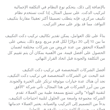
بالإضافة إلى ذلك، يتحكم نوع النظام في التكلفة الإجمالية
لتركيب الدكت. على سبيل المثال، إذا كنت تستخدم نظام
تكييف مركزي، فإنه يتطلب تصميمًا أكثر تعقيدًا مقارنةً بتكييف
النوافذ، مما قد يؤثر على سعر التركيب.
بناءً على تلك العوامل، يمكن تقدير تكاليف تركيب دكت التكييف
ما بين 10 إلى 30 دولارًا لكل قدم مربع. ومع ذلك، ينبغي على
العملاء التحقق من عدة عروض من شركات مختلفة لضمان
الحصول على أفضل قيمة. من الأهمية بمكان أن يتم تقييم كل
من التكلفة والجودة قبل اتخاذ القرار النهائي.
أفضل الشركات المتخصصة في تركيب دكت التكيف
عند البحث عن الشركات المتخصصة في تركيب دكت التكيف،
نجد أن هناك عدة خيارات موثوقة ترتكز على الخبرة والجودة.
من بين أبرز الشركات في هذا المجال، تأتي شركة “الأفق
لتقنية الهواء” والتي تتمتع بسمعة طيبة بين العملاء. تقدم
الشركة مجموعة واسعة من الحلول لتلبية احتياجات التكييف،
بدءاً من التصميم إلى التركيب والصيانة. يعتبر العملاء خدماتها
فعالة من حيث التكلفة وتتميز بالدقة في التعامل.