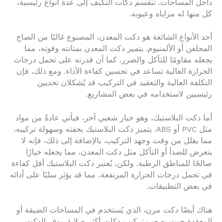
داخل المساحات. تنقسم دكات التكيف إلى عدة أنواع رئيسية،
كل منها له مزاياه وعيوبه.
أحد الأنواع الشائعة هو دكت المعدن، المصنوع غالبًا من الصاج
المجلفن أو الألمنيوم. يتميز دكت المعدن بمتانته وقوته، مما
يجعله مقاومًا للتآكل والضرر. كما أن قدرته على تحمل درجات
الحرارة العالية تساعد في تحسين كفاءة الأداء. ومع ذلك، فإن
التكلفة العالية والتعقيد في التركيب قد يُشكلان تحديين
رئيسيين لاستخدامه في بعض المشاريع.
أما دكت البلاستيك، وهو خيار شعبي آخر، فيأتي عادةً من مواد
مثل PVC أو ABS. يتميز دكت البلاستيك بخفته وسهولة تركيبه،
مما يقلل من وقت وجهد التركيب. بالإضافة إلى ذلك، فإنه لا
يتعرض للصدأ أو التآكل مثل دكت المعدن، مما يجعله خيارًا
صالحًا للمناطق الرطبة. ولكن، يُعتبر دكت البلاستيك أقل كفاءة
في تحمل درجات الحرارة المرتفعة، مما قد يؤثر سلبًا على أدائه
في بعض التطبيقات.
هناك أيضًا دكت مرن، الذي يُستخدم في المساحات الضيقة أو
المعقدة حيث يصعب تركيب دكات أكثر صلابة. يوفر الدكت